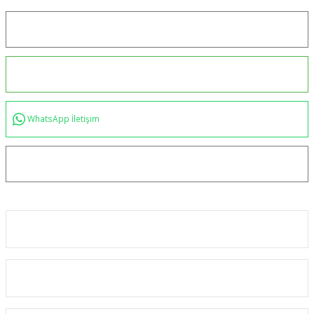
Konum için tıklayın
0544 234 35 36
WhatsApp İletişim
bilgi@akincilartaktik.com
Kurumsal
Alışveriş