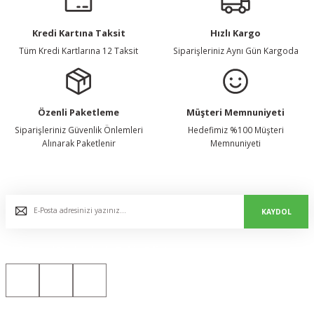
Kredi Kartına Taksit
Hızlı Kargo
Tüm Kredi Kartlarına 12 Taksit
Siparişleriniz Aynı Gün Kargoda
Özenli Paketleme
Müşteri Memnuniyeti
Siparişleriniz Güvenlik Önlemleri
Hedefimiz %100 Müşteri
Alınarak Paketlenir
Memnuniyeti
E-Bülten Listemize Kaydolun, Avantaj ve Fırsatları Yakalayın...
KAYDOL
Bizi Sosyal Medyada da Takip Edin!