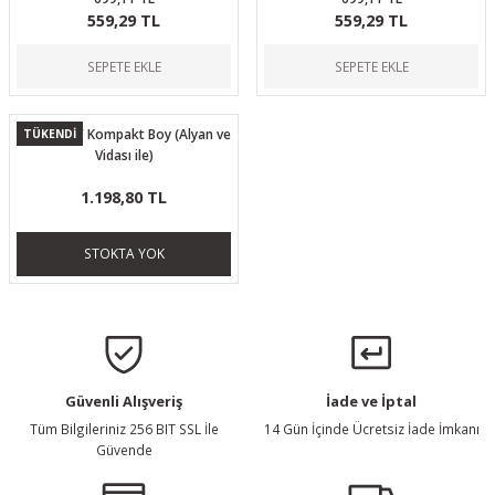
559,29 TL
559,29 TL
SEPETE EKLE
SEPETE EKLE
Mag-Well / Kompakt Boy (Alyan ve
TÜKENDİ
Vidası ile)
1.198,80 TL
STOKTA YOK
Güvenli Alışveriş
İade ve İptal
Tüm Bilgileriniz 256 BIT SSL İle
14 Gün İçinde Ücretsiz İade İmkanı
Güvende