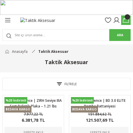
Geri Dön
Geri Dön
olon
suar
ARA
Pantolon
Anasayfa
Taktik Aksesuar
rs Pro Pantolon
Taktik Aksesuar
rs Pantolon
an & Kalkanlar
ksesuarları
FİLTRELE
 (Mag-Well) ve Arka Kabzalar
Ballistic Defence | ZIRH Seviye IIIA
Ballistic Defence | BD 3.0 ELITE
%20 İndirimli
%20 İndirimli
Sert Balistik Plaka – 1.21 lbs
Bomba Battaniyesi
BEDAVA KARGO
BEDAVA KARGO
r Kılıfları
7.977,22 TL
151.884,62 TL
6.381,78 TL
121.507,69 TL
SEPETE EKLE
SEPETE EKLE