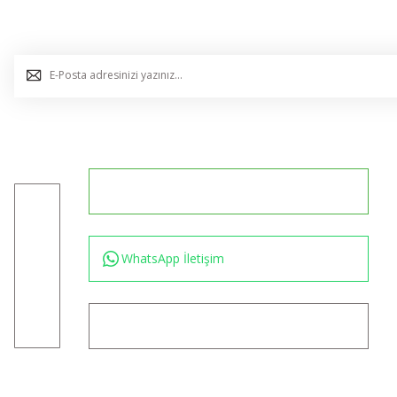
E-Bülten Listemize Kaydolun, Avantaj ve Fırsatları Yak
0544 234 35 36
Konum için tıklayın
WhatsApp İletişim
bilgi@akincilartaktik.com