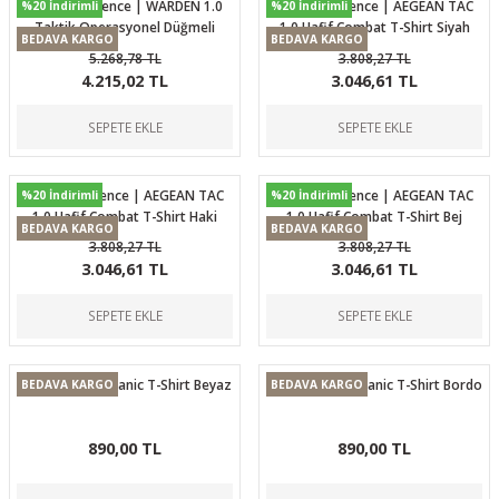
Ballistic Defence | WARDEN 1.0
Ballistic Defence | AEGEAN TAC
%20 İndirimli
%20 İndirimli
Taktik Operasyonel Düğmeli
1.0 Hafif Combat T-Shirt Siyah
BEDAVA KARGO
BEDAVA KARGO
Gömlek Haki
5.268,78 TL
3.808,27 TL
4.215,02 TL
3.046,61 TL
SEPETE EKLE
SEPETE EKLE
Ballistic Defence | AEGEAN TAC
Ballistic Defence | AEGEAN TAC
%20 İndirimli
%20 İndirimli
1.0 Hafif Combat T-Shirt Haki
1.0 Hafif Combat T-Shirt Bej
BEDAVA KARGO
BEDAVA KARGO
3.808,27 TL
3.808,27 TL
3.046,61 TL
3.046,61 TL
SEPETE EKLE
SEPETE EKLE
Casual Neo Organic T-Shirt Beyaz
Casual Neo Organic T-Shirt Bordo
BEDAVA KARGO
BEDAVA KARGO
890,00 TL
890,00 TL