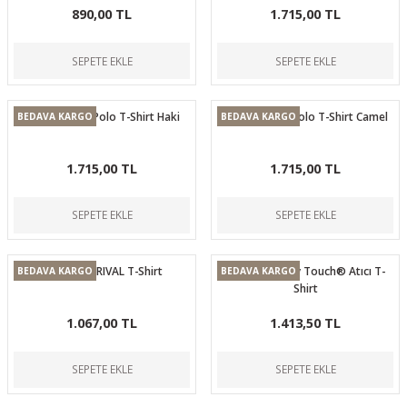
890,00 TL
1.715,00 TL
SEPETE EKLE
SEPETE EKLE
Casual Ryker Polo T-Shirt Haki
Casual Ryker Polo T-Shirt Camel
BEDAVA KARGO
BEDAVA KARGO
1.715,00 TL
1.715,00 TL
SEPETE EKLE
SEPETE EKLE
CANiK SFx RIVAL T-Shirt
MECANIK® Dry Touch® Atıcı T-
BEDAVA KARGO
BEDAVA KARGO
Shirt
1.067,00 TL
1.413,50 TL
SEPETE EKLE
SEPETE EKLE