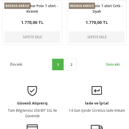
Cırtlı Casual Ryker Polo T-shirt -
Casual Ryker Polo T-shirt Cırtlı -
BEDAVA KARGO
BEDAVA KARGO
Kiremit
Siyah
1.770,00 TL
1.770,00 TL
SEPETE EKLE
SEPETE EKLE
1
2
Güvenli Alışveriş
İade ve İptal
Tüm Bilgileriniz 256 BIT SSL İle
14 Gün İçinde Ücretsiz İade İmkanı
Güvende