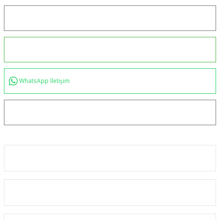
Konum için tıklayın
0544 234 35 36
WhatsApp İletişim
bilgi@akincilartaktik.com
Kurumsal
Alışveriş