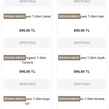
SEPETE EKLE
SEPETE EKLE
Casual Neo Organic T-Shirt Camel
Casual Neo Organic T-Shirt Haki
BEDAVA KARGO
BEDAVA KARGO
890,00 TL
890,00 TL
SEPETE EKLE
SEPETE EKLE
Casual Neo Organic T-Shirt
Casual Neo Organic T-Shirt Siyah
BEDAVA KARGO
BEDAVA KARGO
Turuncu
890,00 TL
890,00 TL
SEPETE EKLE
SEPETE EKLE
Casual Neo Organic T-Shirt Koyu
Casual Ryker Polo T-Shirt Kiremit
BEDAVA KARGO
BEDAVA KARGO
Gri