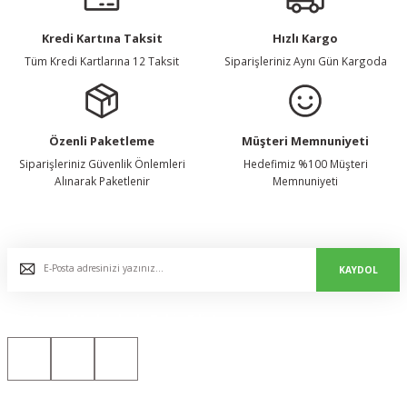
Kredi Kartına Taksit
Hızlı Kargo
Tüm Kredi Kartlarına 12 Taksit
Siparişleriniz Aynı Gün Kargoda
Özenli Paketleme
Müşteri Memnuniyeti
Siparişleriniz Güvenlik Önlemleri
Hedefimiz %100 Müşteri
Alınarak Paketlenir
Memnuniyeti
E-Bülten Listemize Kaydolun, Avantaj ve Fırsatları Yakalayın...
KAYDOL
Bizi Sosyal Medyada da Takip Edin!