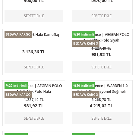
900,00 TL
1.670,00 TL
SEPETE EKLE
SEPETE EKLE
Combat T-Shirt Haki Kamuflaj
Ballistic Defence | AEGEAN POLO
BEDAVA KARGO
%20 İndirimli
1.0 Taktik Polo Siyah
BEDAVA KARGO
1.227,40 TL
3.136,36 TL
981,92 TL
SEPETE EKLE
SEPETE EKLE
Ballistic Defence | AEGEAN POLO
Ballistic Defence | WARDEN 1.0
%20 İndirimli
%20 İndirimli
1.0 Taktik Polo Haki
Taktik Operasyonel Düğmeli
BEDAVA KARGO
BEDAVA KARGO
Gömlek Bej
1.227,40 TL
5.268,78 TL
981,92 TL
4.215,02 TL
SEPETE EKLE
SEPETE EKLE