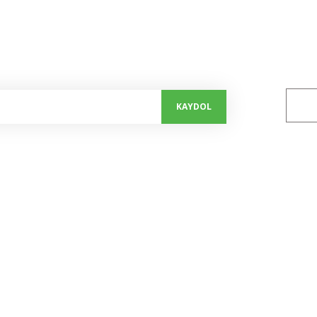
alayın...
Bizi 
KAYDOL
Kurumsal
Alışveriş
Hakkımızda
Mesafeli Satış Sözleşmesi
İletişim Formu
Gizlilik ve Güvenlik
Kalite Politikamız
İptal ve İade Şartları
Bize Ulaşım
Kişisel Veriler Politikası
Havale Bildirim Formu
Kampanyalar