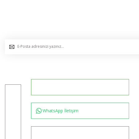
E-Bülten Listemize Kaydolun, Avantaj ve Fırsatları Yak
0544 234 35 36
Konum için tıklayın
WhatsApp İletişim
bilgi@akincilartaktik.com