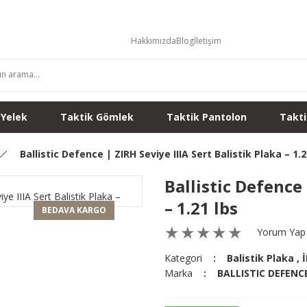
Hakkımızda
Blog
İletişim
 Yelek
Taktik Gömlek
Taktik Pantolon
Takti
Ballistic Defence | ZIRH Seviye IIIA Sert Balistik Plaka – 1.2
Ballistic Defence 
– 1.21 lbs
BEDAVA KARGO
Yorum Yap
Kategori
Balistik Plaka
,
Marka
BALLISTIC DEFENC