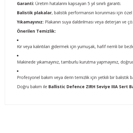
Garanti:
Üretim hatalarını kapsayan 5 yıl sınırlı garanti.
Balistik plakalar
, balistik performansın korunması için öze
Yıkamayınız:
Plakanın suya daldırılması veya deterjan ve çözü
Önerilen Temizlik:
Kir veya kalıntıları gidermek için yumuşak, hafif nemli bir bezle
Makinede yıkamayınız, tamburlu kurutma yapmayınız, doğruda
Profesyonel bakım veya derin temizlik için yetkili bir balistik 
Doğru bakım ile
Ballistic Defence ZIRH Seviye IIIA Sert B
Bu ürünün fiyat bilgisi, resim, ürün açıklamalarında ve diğer 
Görüş ve önerileriniz için teşekkür ederiz.
Ürün resmi kalitesiz, bozuk veya görüntülenemiyor.