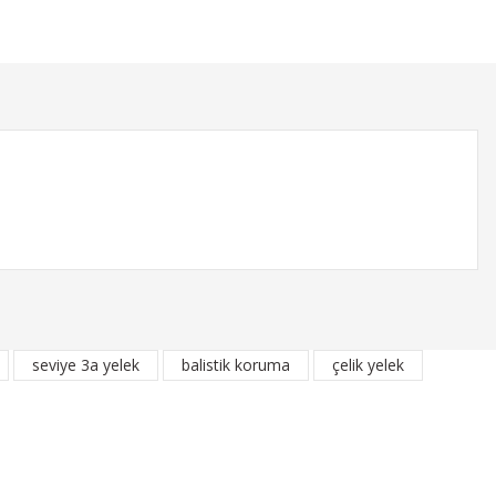
seviye 3a yelek
balistik koruma
çelik yelek