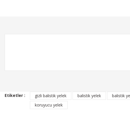
Ürün açıklamasında eksik bilgiler bulunuyor.
Ürün bilgilerinde hatalar bulunuyor.
Ürün fiyatı diğer sitelerden daha pahalı.
Bu ürüne benzer farklı alternatifler olmalı.
Etiketler :
gizli balistik yelek
balistik yelek
balistik ye
koruyucu yelek