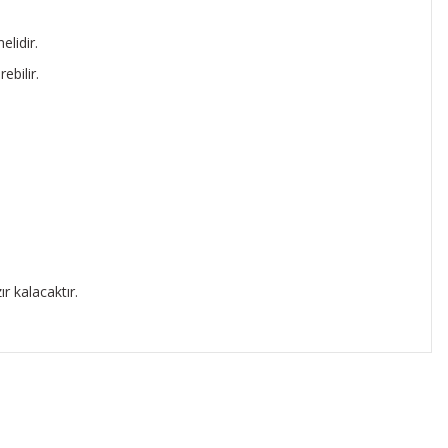
lidir.
ebilir.
r kalacaktır.
ıza iletebilirsiniz.