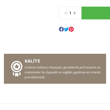
KALİTE
Üretimin kullanıcı ihtiyaçları gözetilerek yerli tasarım ve
malzemeler ile dayanıklı ve sağlıklı yapılması en önemli
prensibimizdir.