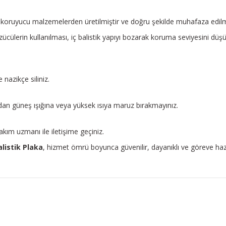
l koruyucu malzemelerden üretilmiştir ve doğru şekilde muhafaza edilme
cülerin kullanılması, iç balistik yapıyı bozarak koruma seviyesini düşür
 nazikçe siliniz.
n güneş ışığına veya yüksek ısıya maruz bırakmayınız.
bakım uzmanı ile iletişime geçiniz.
alistik Plaka
, hizmet ömrü boyunca güvenilir, dayanıklı ve göreve hazı
konularda yetersiz gördüğünüz noktaları öneri formunu kullanarak tarafım
Ürün hakkında henüz soru sorulmamış.
Bu ürüne ilk yorumu siz yapın!