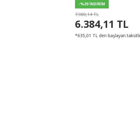
-%20 İNDİRİM
7.980,14 TL
6.384,11 TL
*635,01 TL den başlayan taksitle