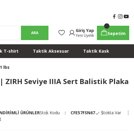
Giriş Yap
ARA
Sepetim
Yeni Üyelik
k T-shirt
Taktik Aksesuar
Taktik Kask
1 lbs
| ZIRH Seviye IIIA Sert Balistik Plaka
İNDİRİMLİ ÜRÜNLER
Stok Kodu
CFE57FSN67
Stokta Var
E