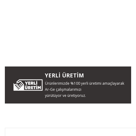
YERLİ ÜRETİM
Ürünlerimizde %100 yerli üretimi amaçlayarak
Ar-Ge çalışmalarımızı
yürütüyor ve üretiyoruz.