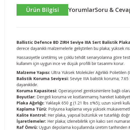
Ürün Bilgisi
Yorumlar
Soru & Ceva
Ballistic Defence BD ZIRH Seviye IIIA Sert Balistik Plak
derece dayanıklı malzemelerle geliştirilen bu plaka; yüksek ris
Hassasiyetle üretilmiş ve çoklu tehdit senaryolarına göre tes
kullanım için uygun ince ve düşük profilli bir tasarımı korur.
Malzeme Yapısı:
Ultra Yüksek Moleküler Ağırlıklı Polietilen
Balistik Koruma Seviyesi:
Seviye IIIA balistik koruma; 7.6
dayanıklıdır.
Koruma Kapasitesi:
Operasyonel gereksinimlere bağlı olara
Boyutlar:
Dengeli koruma ve kısıtlanmamış hareket kabiliyet
Plaka Ağırlığı:
Yaklaşık 650 g (1.21 lbs ±%5); uzun süreli k
Kaplama Türü:
Polyurea kaplama veya yüksek mukavemetli tek
Kalite Kontrol:
Her plaka, yapısal bütünlük ve tutarlılığı doğr
İşaretlemeler:
Her plaka; izlenebilirlik için kalıcı seri numarası
Raf Ömrü:
Uygun depolama koşullarında üretim tarihinden iti