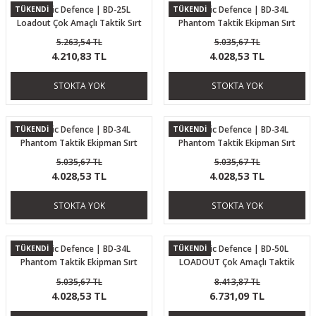
Ballistic Defence | BD-25L
Ballistic Defence | BD-34L
TÜKENDİ
TÜKENDİ
Loadout Çok Amaçlı Taktik Sırt
Phantom Taktik Ekipman Sırt
Çantası Camel
Çantası Haki Camo
5.263,54 TL
5.035,67 TL
4.210,83 TL
4.028,53 TL
STOKTA YOK
STOKTA YOK
Ballistic Defence | BD-34L
Ballistic Defence | BD-34L
TÜKENDİ
TÜKENDİ
Phantom Taktik Ekipman Sırt
Phantom Taktik Ekipman Sırt
Çantası Camel
Çantası Haki
5.035,67 TL
5.035,67 TL
4.028,53 TL
4.028,53 TL
STOKTA YOK
STOKTA YOK
Ballistic Defence | BD-34L
Ballistic Defence | BD-50L
TÜKENDİ
TÜKENDİ
Phantom Taktik Ekipman Sırt
LOADOUT Çok Amaçlı Taktik
Çantası Siyah
Çanta Haki Camo
5.035,67 TL
8.413,87 TL
4.028,53 TL
6.731,09 TL