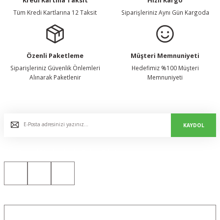
Tüm Kredi Kartlarına 12 Taksit
Siparişleriniz Aynı Gün Kargoda
Özenli Paketleme
Müşteri Memnuniyeti
Siparişleriniz Güvenlik Önlemleri
Hedefimiz %100 Müşteri
Alınarak Paketlenir
Memnuniyeti
E-Bülten Listemize Kaydolun, Avantaj ve Fırsatları Yakalayın...
KAYDOL
Bizi Sosyal Medyada da Takip Edin!
Konum için tıklayın