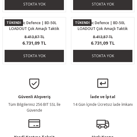
STOKTA YOK
STOKTA YOK
Ballistic Defence | BD-50L
Ballistic Defence | BD-50L
TÜKENDİ
TÜKENDİ
LOADOUT Çok Amaçlı Taktik
LOADOUT Çok Amaçlı Taktik
Çanta Haki
Çanta Camel
8.413,87 TL
8.413,87 TL
6.731,09 TL
6.731,09 TL
STOKTA YOK
STOKTA YOK
Güvenli Alışveriş
İade ve İptal
Tüm Bilgileriniz 256 BIT SSL İle
14 Gün İçinde Ücretsiz İade İmkanı
Güvende
Kredi Kartına Taksit
Hızlı Kargo