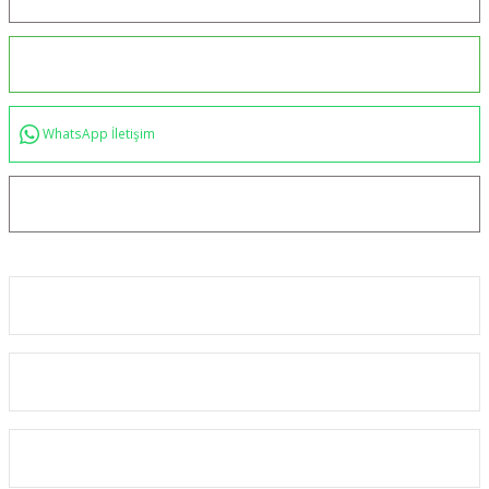
0544 234 35 36
WhatsApp İletişim
bilgi@akincilartaktik.com
Kurumsal
Alışveriş
Kategoriler