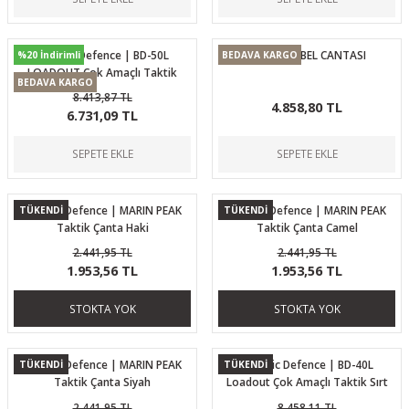
Ballistic Defence | BD-50L
HAZARD4 BEL CANTASI
%20 İndirimli
BEDAVA KARGO
LOADOUT Çok Amaçlı Taktik
BEDAVA KARGO
Çanta Siyah
8.413,87 TL
4.858,80 TL
6.731,09 TL
SEPETE EKLE
SEPETE EKLE
Ballistic Defence | MARIN PEAK
Ballistic Defence | MARIN PEAK
TÜKENDİ
TÜKENDİ
Taktik Çanta Haki
Taktik Çanta Camel
2.441,95 TL
2.441,95 TL
1.953,56 TL
1.953,56 TL
STOKTA YOK
STOKTA YOK
Ballistic Defence | MARIN PEAK
Ballistic Defence | BD-40L
TÜKENDİ
TÜKENDİ
Taktik Çanta Siyah
Loadout Çok Amaçlı Taktik Sırt
Çantası Haki Camo
2.441,95 TL
8.458,11 TL