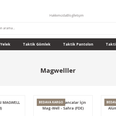
Hakkımızda
Blog
İletişim
 Yelek
Taktik Gömlek
Taktik Pantolon
Takti
Magwelller
SI MAGWELL
BEDAVA KARGO
Tam Boy Tabancalar İçin
BEDA
T
)
Mag-Well - Sahra (FDE)
Alü
(Alyan