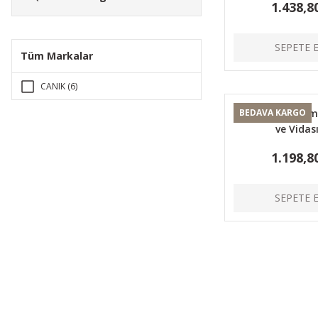
1.438,8
SEPETE 
Tüm Markalar
CANIK (6)
Mag-Well / Tam
BEDAVA KARGO
ve Vidası
1.198,8
SEPETE 