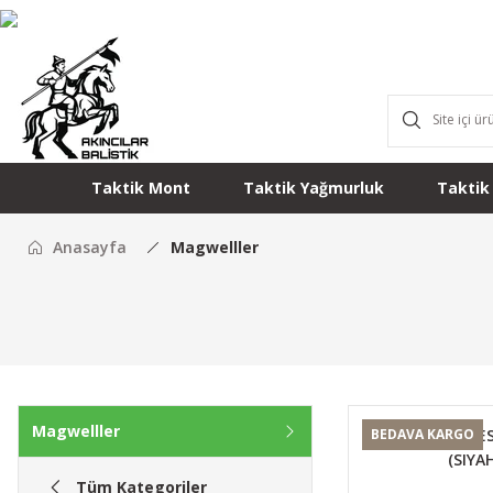
Taktik Mont
Taktik Yağmurluk
Taktik
Anasayfa
Magwelller
Magwelller
METE MC9 AILE
BEDAVA KARGO
(SIYAH
Tüm Kategoriler