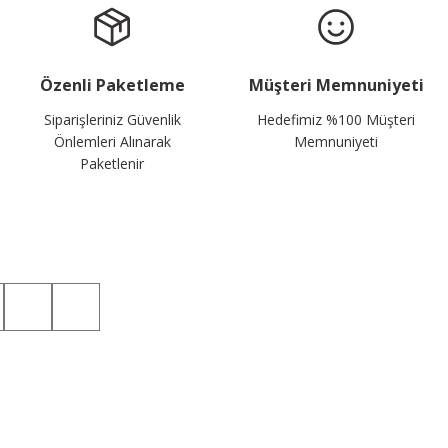
Özenli Paketleme
Müşteri Memnuniyeti
Siparişleriniz Güvenlik
Hedefimiz %100 Müşteri
Önlemleri Alınarak
Memnuniyeti
Paketlenir
Sosyal Medyada da Takip Edin!
Kategoriler
Üyelik