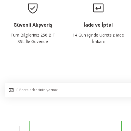
Güvenli Alışveriş
İade ve İptal
Tüm Bilgileriniz 256 BIT
14 Gün İçinde Ücretsiz İade
SSL İle Güvende
İmkanı
E-Bülten Listemize Kaydolun, Avantaj ve Fırsatları Yak
0544 234 35 36