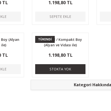
0 TL
1.198,80 TL
EKLE
SEPETE EKLE
 Boy (Alyan
TÜKENDİ
Mag-Well / Kompakt Boy
 ile)
(Alyan ve Vidası ile)
0 TL
1.198,80 TL
EKLE
STOKTA YOK
Kategori Hakkınd