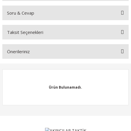
Soru & Cevap
Bu ürüne ilk yorumu siz yapın!
Taksit Seçenekleri
Yorum Yaz
Ürün hakkında henüz soru sorulmamış.
Önerileriniz
Soru Sor
Bu ürünün fiyat bilgisi, resim, ürün açıklamalarında ve diğer
konularda yetersiz gördüğünüz noktaları öneri formunu kullanarak
tarafımıza iletebilirsiniz.
Görüş ve önerileriniz için teşekkür ederiz.
Ürün Bulunamadı.
Ürün resmi kalitesiz, bozuk veya görüntülenemiyor.
Ürün açıklamasında eksik bilgiler bulunuyor.
Ürün bilgilerinde hatalar bulunuyor.
Ürün Bulunamadı.
Ürün fiyatı diğer sitelerden daha pahalı.