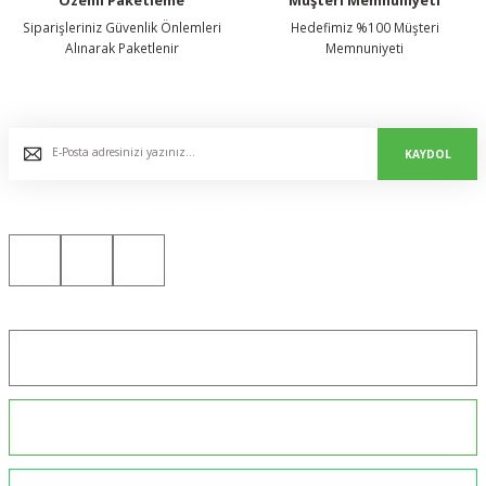
Özenli Paketleme
Müşteri Memnuniyeti
Siparişleriniz Güvenlik Önlemleri
Hedefimiz %100 Müşteri
Alınarak Paketlenir
Memnuniyeti
E-Bülten Listemize Kaydolun, Avantaj ve Fırsatları Yakalayın...
KAYDOL
Bizi Sosyal Medyada da Takip Edin!
Konum için tıklayın
0544 234 35 36