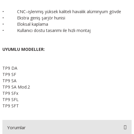
• CNC–işlenmiş yüksek kaliteli havalık alüminyum gövde
• Ekstra geniş şarjör hunisi
• Eloksal kaplama
• Kullanıcı dostu tasarımı ile hızlı montaj
UYUMLU MODELLER:
TP9 DA
TP9 SF
TP9 SA
TP9 SA Mod.2
TP9 SFx
TP9 SFL
TP9 SFT
Yorumlar