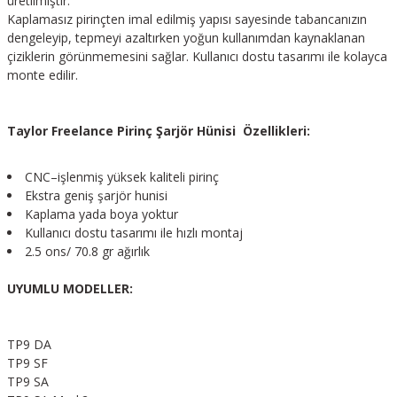
üretilmiştir.
Kaplamasız pirinçten imal edilmiş yapısı sayesinde tabancanızın
dengeleyip, tepmeyi azaltırken yoğun kullanımdan kaynaklanan
çiziklerin görünmemesini sağlar. Kullanıcı dostu tasarımı ile kolayca
monte edilir.
Taylor Freelance Pirinç Şarjör Hünisi Özellikleri:
CNC–işlenmiş yüksek kaliteli pirinç
Ekstra geniş şarjör hunisi
Kaplama yada boya yoktur
Kullanıcı dostu tasarımı ile hızlı montaj
2.5 ons/ 70.8 gr ağırlık
UYUMLU MODELLER:
TP9 DA
TP9 SF
TP9 SA