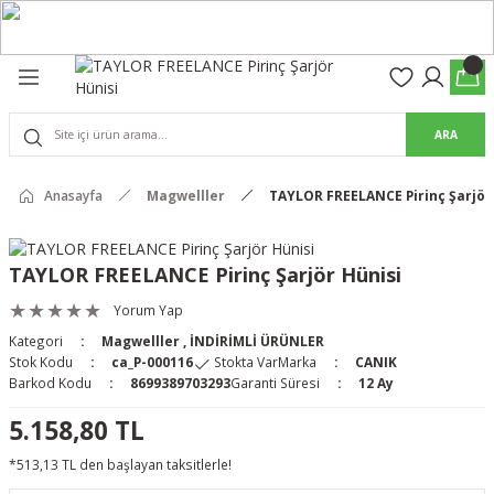
Geri Dön
Geri Dön
olon
suar
ARA
Pantolon
rs Pro Pantolon
Anasayfa
Magwelller
TAYLOR FREELANCE Pirinç Şarjör
rs Pantolon
an & Kalkanlar
TAYLOR FREELANCE Pirinç Şarjör Hünisi
ksesuarları
Yorum Yap
Kategori
Magwelller
,
İNDİRİMLİ ÜRÜNLER
 (Mag-Well) ve Arka Kabzalar
Stok Kodu
ca_P-000116
Stokta Var
Marka
CANIK
Barkod Kodu
8699389703293
Garanti Süresi
12 Ay
r Kılıfları
5.158,80 TL
*513,13 TL den başlayan taksitlerle!