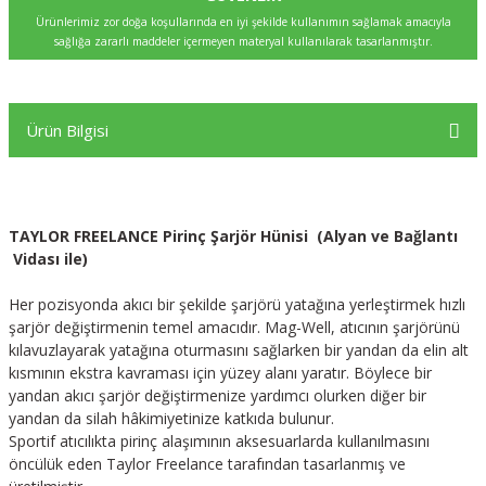
Ürünlerimiz zor doğa koşullarında en iyi şekilde kullanımın sağlamak amacıyla
sağlığa zararlı maddeler içermeyen materyal kullanılarak tasarlanmıştır.
Ürün Bilgisi
TAYLOR FREELANCE Pirinç Şarjör Hünisi (Alyan ve Bağlantı
Vidası ile)
Her pozisyonda akıcı bir şekilde şarjörü yatağına yerleştirmek hızlı
şarjör değiştirmenin temel amacıdır. Mag-Well, atıcının şarjörünü
kılavuzlayarak yatağına oturmasını sağlarken bir yandan da elin alt
kısmının ekstra kavraması için yüzey alanı yaratır. Böylece bir
yandan akıcı şarjör değiştirmenize yardımcı olurken diğer bir
yandan da silah hâkimiyetinize katkıda bulunur.
Sportif atıcılıkta pirinç alaşımının aksesuarlarda kullanılmasını
öncülük eden Taylor Freelance tarafından tasarlanmış ve