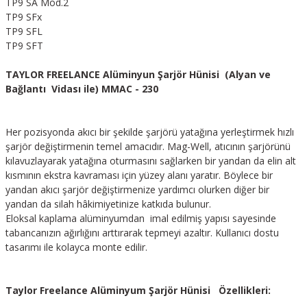
TP9 SA Mod.2
TP9 SFx
TP9 SFL
TP9 SFT
TAYLOR FREELANCE Alüminyun Şarjör Hünisi (Alyan ve
Bağlantı Vidası ile) MMAC - 230
Her pozisyonda akıcı bir şekilde şarjörü yatağına yerleştirmek hızlı
şarjör değiştirmenin temel amacıdır. Mag-Well, atıcının şarjörünü
kılavuzlayarak yatağına oturmasını sağlarken bir yandan da elin alt
kısmının ekstra kavraması için yüzey alanı yaratır. Böylece bir
yandan akıcı şarjör değiştirmenize yardımcı olurken diğer bir
yandan da silah hâkimiyetinize katkıda bulunur.
Eloksal kaplama alüminyumdan imal edilmiş yapısı sayesinde
tabancanızın ağırlığını arttırarak tepmeyi azaltır. Kullanıcı dostu
tasarımı ile kolayca monte edilir.
Taylor Freelance Alüminyum Şarjör Hünisi Özellikleri: