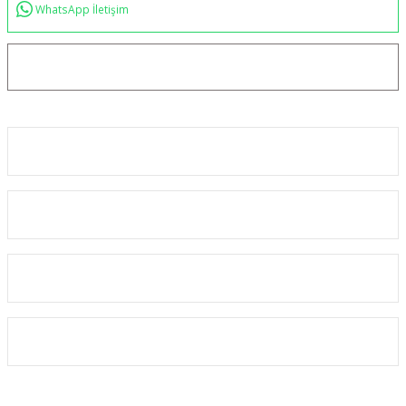
WhatsApp İletişim
bilgi@akincilartaktik.com
Kurumsal
Alışveriş
Kategoriler
Üyelik