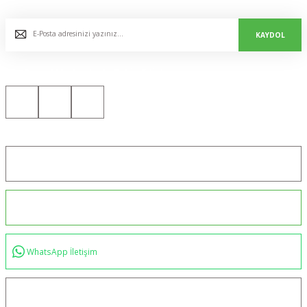
E-Bülten Listemize Kaydolun, Avantaj ve Fırsatları Yakalayın...
KAYDOL
Bizi Sosyal Medyada da Takip Edin!
Konum için tıklayın
0544 234 35 36
WhatsApp İletişim
bilgi@akincilartaktik.com