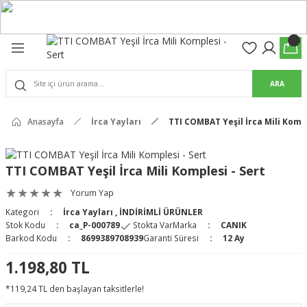
Geri Dön
Geri Dön
olon
suar
ARA
Pantolon
rs Pro Pantolon
Anasayfa
İrca Yayları
TTI COMBAT Yeşil İrca Mili Kompl
rs Pantolon
an & Kalkanlar
TTI COMBAT Yeşil İrca Mili Komplesi - Sert
ksesuarları
Yorum Yap
Kategori
İrca Yayları
,
İNDİRİMLİ ÜRÜNLER
 (Mag-Well) ve Arka Kabzalar
Stok Kodu
ca_P-000789
Stokta Var
Marka
CANIK
Barkod Kodu
8699389708939
Garanti Süresi
12 Ay
r Kılıfları
1.198,80 TL
*119,24 TL den başlayan taksitlerle!