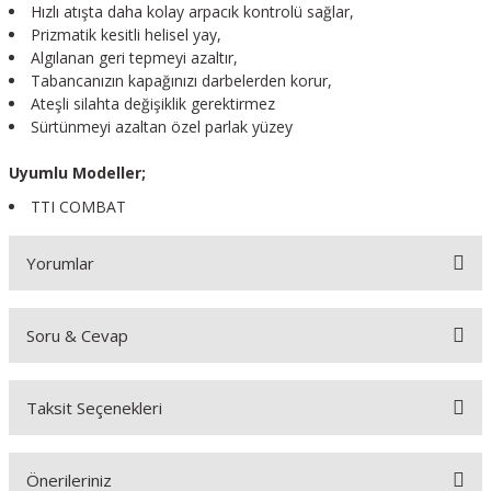
Hızlı atışta daha kolay arpacık kontrolü sağlar,
Prizmatik kesitli helisel yay,
Algılanan geri tepmeyi azaltır,
Tabancanızın kapağınızı darbelerden korur,
Ateşli silahta değişiklik gerektirmez
Sürtünmeyi azaltan özel parlak yüzey
Uyumlu Modeller;
TTI COMBAT
Yorumlar
Soru & Cevap
Bu ürüne ilk yorumu siz yapın!
Taksit Seçenekleri
Yorum Yaz
Ürün hakkında henüz soru sorulmamış.
Önerileriniz