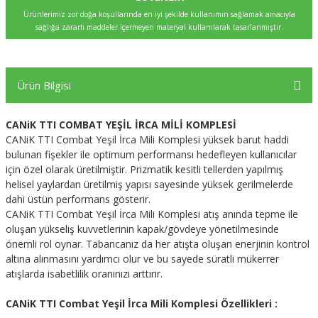
Ürünlerimiz zor doğa koşullarında en iyi şekilde kullanımın sağlamak amacıyla
sağlığa zararlı maddeler içermeyen materyal kullanılarak tasarlanmıştır.
Ürün Bilgisi
CANiK TTI COMBAT YEŞİL İRCA MİLİ KOMPLESİ
CANiK TTI Combat Yeşil İrca Mili Komplesi yüksek barut haddi
bulunan fişekler ile optimum performansı hedefleyen kullanıcılar
için özel olarak üretilmiştir. Prizmatik kesitli tellerden yapılmış
helisel yaylardan üretilmiş yapısı sayesinde yüksek gerilmelerde
dahi üstün performans gösterir.
CANiK TTI Combat Yeşil İrca Mili Komplesi atış anında tepme ile
oluşan yükseliş kuvvetlerinin kapak/gövdeye yönetilmesinde
önemli rol oynar. Tabancanız da her atışta oluşan enerjinin kontrol
altına alınmasını yardımcı olur ve bu sayede süratli mükerrer
atışlarda isabetlilik oranınızı arttırır.
CANiK TTI Combat Yeşil İrca Mili Komplesi Özellikleri :