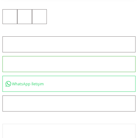
Bizi Sosyal Medyada da Takip Edin!
Konum için tıklayın
0544 234 35 36
WhatsApp İletişim
bilgi@akincilartaktik.com
Kurumsal