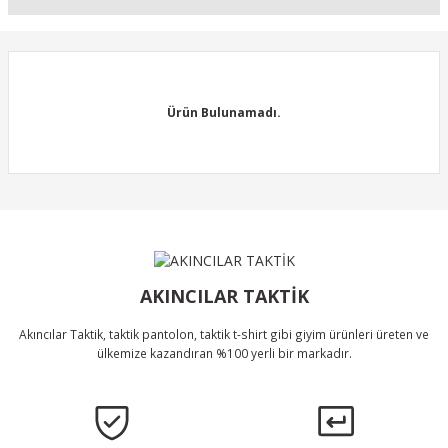
Soru Sor
Bu ürünün fiyat bilgisi, resim, ürün açıklamalarında ve diğer
konularda yetersiz gördüğünüz noktaları öneri formunu kullanarak
tarafımıza iletebilirsiniz.
Görüş ve önerileriniz için teşekkür ederiz.
Ürün Bulunamadı.
Ürün resmi kalitesiz, bozuk veya görüntülenemiyor.
Ürün açıklamasında eksik bilgiler bulunuyor.
Ürün bilgilerinde hatalar bulunuyor.
Ürün Bulunamadı.
Ürün fiyatı diğer sitelerden daha pahalı.
Bu ürüne benzer farklı alternatifler olmalı.
AKINCILAR TAKTİK
Akıncılar Taktik, taktik pantolon, taktik t-shirt gibi giyim ürünleri üreten ve
ülkemize kazandıran %100 yerli bir markadır.
Gönder