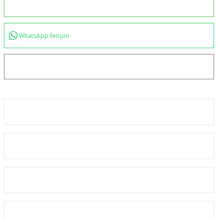
0544 234 35 36
WhatsApp İletişim
bilgi@akincilartaktik.com
Kurumsal
Alışveriş
Kategoriler
Üyelik