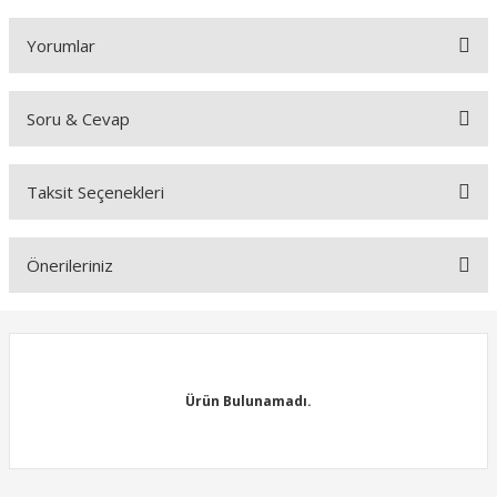
Yorumlar
Soru & Cevap
Bu ürüne ilk yorumu siz yapın!
Taksit Seçenekleri
Yorum Yaz
Ürün hakkında henüz soru sorulmamış.
Önerileriniz
Soru Sor
Bu ürünün fiyat bilgisi, resim, ürün açıklamalarında ve diğer
konularda yetersiz gördüğünüz noktaları öneri formunu kullanarak
tarafımıza iletebilirsiniz.
Görüş ve önerileriniz için teşekkür ederiz.
Ürün Bulunamadı.
Ürün resmi kalitesiz, bozuk veya görüntülenemiyor.
Ürün açıklamasında eksik bilgiler bulunuyor.