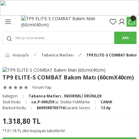
Geri Dön
Geri Dön
olon
suar
ARA
Pantolon
rs Pro Pantolon
Anasayfa
Tabanca Matları
TP9 ELITE-S COMBAT Bakım
rs Pantolon
an & Kalkanlar
TP9 ELITE-S COMBAT Bakım Matı (60cmX40cm)
ksesuarları
Yorum Yap
Kategori
Tabanca Matları
,
İNDİRİMLİ ÜRÜNLER
 (Mag-Well) ve Arka Kabzalar
Stok Kodu
ca_P-000259
Stokta Yok
Marka
CANIK
Barkod Kodu
8699389705716
Garanti Süresi
12 Ay
r Kılıfları
1.318,80 TL
*131,18 TL den başlayan taksitlerle!