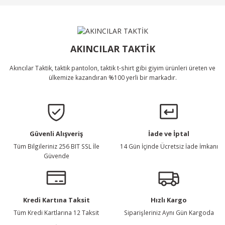
Ürün bilgilerinde hatalar bulunuyor.
Ürün Bulunamadı.
Ürün fiyatı diğer sitelerden daha pahalı.
Bu ürüne benzer farklı alternatifler olmalı.
AKINCILAR TAKTİK
Akıncılar Taktik, taktik pantolon, taktik t-shirt gibi giyim ürünleri üreten ve
ülkemize kazandıran %100 yerli bir markadır.
Gönder
Güvenli Alışveriş
İade ve İptal
Tüm Bilgileriniz 256 BIT SSL İle
14 Gün İçinde Ücretsiz İade İmkanı
Güvende
Kredi Kartına Taksit
Hızlı Kargo
Tüm Kredi Kartlarına 12 Taksit
Siparişleriniz Aynı Gün Kargoda