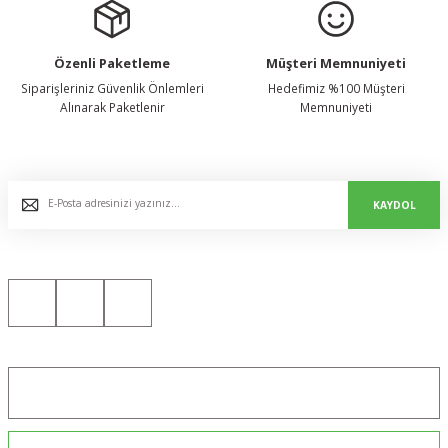
Özenli Paketleme
Müşteri Memnuniyeti
Siparişleriniz Güvenlik Önlemleri
Hedefimiz %100 Müşteri
Alınarak Paketlenir
Memnuniyeti
E-Bülten Listemize Kaydolun, Avantaj ve Fırsatları Yakalayın...
KAYDOL
Bizi Sosyal Medyada da Takip Edin!
Konum için tıklayın