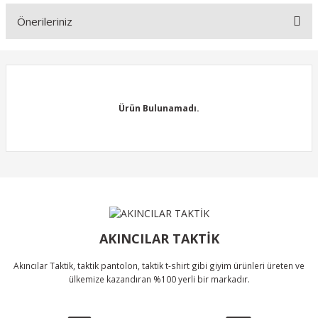
Önerileriniz
Soru Sor
Bu ürünün fiyat bilgisi, resim, ürün açıklamalarında ve diğer
konularda yetersiz gördüğünüz noktaları öneri formunu kullanarak
tarafımıza iletebilirsiniz.
Görüş ve önerileriniz için teşekkür ederiz.
Ürün Bulunamadı.
Ürün resmi kalitesiz, bozuk veya görüntülenemiyor.
Ürün açıklamasında eksik bilgiler bulunuyor.
Ürün bilgilerinde hatalar bulunuyor.
Ürün Bulunamadı.
Ürün fiyatı diğer sitelerden daha pahalı.
Bu ürüne benzer farklı alternatifler olmalı.
AKINCILAR TAKTİK
Akıncılar Taktik, taktik pantolon, taktik t-shirt gibi giyim ürünleri üreten ve
ülkemize kazandıran %100 yerli bir markadır.