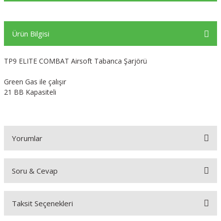
Ürün Bilgisi
TP9 ELITE COMBAT Airsoft Tabanca Şarjörü
Green Gas ile çalışır
21 BB Kapasiteli
Yorumlar
Soru & Cevap
Bu ürüne ilk yorumu siz yapın!
Taksit Seçenekleri
Yorum Yaz
Ürün hakkında henüz soru sorulmamış.