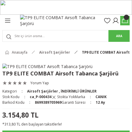
Geri Dön
Geri Dön
olon
suar
ARA
Pantolon
rs Pro Pantolon
Anasayfa
Airsoft Şarjörler
TP9 ELITE COMBAT Airsoft 
rs Pantolon
an & Kalkanlar
TP9 ELITE COMBAT Airsoft Tabanca Şarjörü
ksesuarları
Yorum Yap
Kategori
Airsoft Şarjörler
,
İNDİRİMLİ ÜRÜNLER
 (Mag-Well) ve Arka Kabzalar
Stok Kodu
ca_P-000434
Stokta Yok
Marka
CANIK
Barkod Kodu
8699389705969
Garanti Süresi
12 Ay
r Kılıfları
3.154,80 TL
*313,80 TL den başlayan taksitlerle!