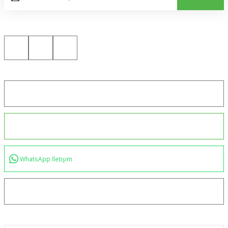
Bizi Sosyal Medyada da Takip Edin!
Konum için tıklayın
0544 234 35 36
WhatsApp İletişim
bilgi@akincilartaktik.com