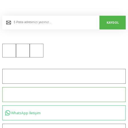
E-Bülten Listemize Kaydolun, Avantaj ve Fırsatları Yakalayın...
KAYDOL
Bizi Sosyal Medyada da Takip Edin!
Konum için tıklayın
0544 234 35 36
WhatsApp İletişim