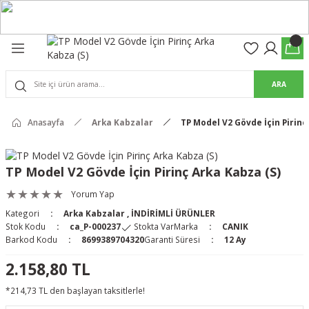
Geri Dön
Geri Dön
olon
suar
ARA
Pantolon
rs Pro Pantolon
Anasayfa
Arka Kabzalar
TP Model V2 Gövde İçin Pirinç
rs Pantolon
an & Kalkanlar
TP Model V2 Gövde İçin Pirinç Arka Kabza (S)
ksesuarları
Yorum Yap
Kategori
Arka Kabzalar
,
İNDİRİMLİ ÜRÜNLER
 (Mag-Well) ve Arka Kabzalar
Stok Kodu
ca_P-000237
Stokta Var
Marka
CANIK
Barkod Kodu
8699389704320
Garanti Süresi
12 Ay
r Kılıfları
2.158,80 TL
*214,73 TL den başlayan taksitlerle!