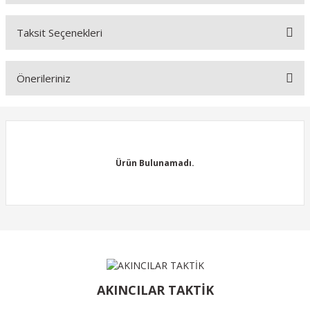
Bu ürüne ilk yorumu siz yapın!
Taksit Seçenekleri
Yorum Yaz
Ürün hakkında henüz soru sorulmamış.
Önerileriniz
Soru Sor
Bu ürünün fiyat bilgisi, resim, ürün açıklamalarında ve diğer
konularda yetersiz gördüğünüz noktaları öneri formunu kullanarak
tarafımıza iletebilirsiniz.
Görüş ve önerileriniz için teşekkür ederiz.
Ürün Bulunamadı.
Ürün resmi kalitesiz, bozuk veya görüntülenemiyor.
Ürün açıklamasında eksik bilgiler bulunuyor.
Ürün bilgilerinde hatalar bulunuyor.
Ürün Bulunamadı.
Ürün fiyatı diğer sitelerden daha pahalı.
Bu ürüne benzer farklı alternatifler olmalı.
AKINCILAR TAKTİK