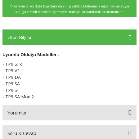
Ürünlerimiz zor doğa koşullarında en iyi şekilde kullanımın sağlamak amacıyla
sağlığa zararlı maddeler içermeyen materyal kullanılarak tasarlanmıştır.
Ürün Bilgisi
Uyumlu Olduğu Modeller :
- TP9 SFx
- TP9 V2
- TP9 DA
- TP9 SA
- TP9 SF
- TP9 SA Mod.2
Yorumlar
Soru & Cevap