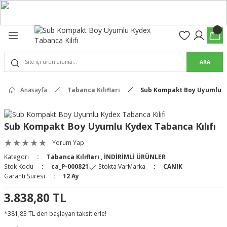
Geri Dön
Geri Dön
olon
suar
ARA
Pantolon
rs Pro Pantolon
Anasayfa
Tabanca Kılıfları
Sub Kompakt Boy Uyumlu Ky
rs Pantolon
an & Kalkanlar
Sub Kompakt Boy Uyumlu Kydex Tabanca Kılıfı
ksesuarları
Yorum Yap
Kategori
Tabanca Kılıfları
,
İNDİRİMLİ ÜRÜNLER
 (Mag-Well) ve Arka Kabzalar
Stok Kodu
ca_P-000821
Stokta Var
Marka
CANIK
Garanti Süresi
12 Ay
r Kılıfları
3.838,80 TL
*381,83 TL den başlayan taksitlerle!