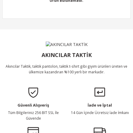
Ürün Bulunamadı.
Ürün resmi kalitesiz, bozuk veya görüntülenemiyor.
Ürün açıklamasında eksik bilgiler bulunuyor.
Ürün bilgilerinde hatalar bulunuyor.
Ürün Bulunamadı.
Ürün fiyatı diğer sitelerden daha pahalı.
Bu ürüne benzer farklı alternatifler olmalı.
AKINCILAR TAKTİK
Akıncılar Taktik, taktik pantolon, taktik t-shirt gibi giyim ürünleri üreten ve
ülkemize kazandıran %100 yerli bir markadır.
Gönder
Güvenli Alışveriş
İade ve İptal
Tüm Bilgileriniz 256 BIT SSL İle
14 Gün İçinde Ücretsiz İade İmkanı
Güvende