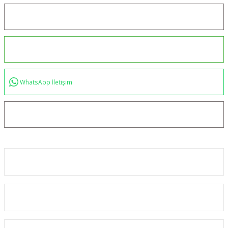
Konum için tıklayın
0544 234 35 36
WhatsApp İletişim
bilgi@akincilartaktik.com
Kurumsal
Alışveriş