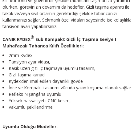
kılıf konforlu ve güvenli bir şekilde tabancanı taşımanıza yardımcı
olurken, görevinizin devamını da hedefler. Gizli taşıma aparatı ile
taktik ve/veya sivil ortamın gerektirdiği şekilde tabancanızı
kullanmanızı sağlar. Sekmanlı özel vidaları sayesinde ise kolaylıkla
tansiyon ayarı yapabilirsiniz.
®
CANIK KYDEX
Sub Kompakt Gizli İç Taşıma Seviye I
Muhafazalı Tabanca Kılıfı Özellikleri:
2mm Kydex
Tansiyon ayar vidası,
Kasık üzeri gizli iç taşımaya uyumlu tasarım,
Gizli taşıma kanadı
Kydex’den imal edilen dayanıklı gövde
İnce ve Kompakt tasarımı vücuda yakın koşuma olanak sağlar.
Refleks Nişangâha uyumlu
Yüksek hassasiyetli CNC kesim,
Vakumlu şekillendirme
Uyumlu Olduğu Modeller: