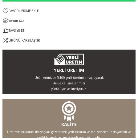
Yorum Yaz
TAVSİYE ET
ÜRÜNÜ KARŞILAŞTIR
YERLİ ÜRETİM
Ürünlerimizde %100 yerli üretimi amaçlayarak
Ar-Ge çalışmalarımızı
yürütüyor ve üretiyoruz.
KALİTE
Üretimin kullanıcı ihtiyaçları gözetilerek yerli tasarım ve malzemeler ile dayanıklı ve
sağlıklı yapılması en önemli prensibimizdir.