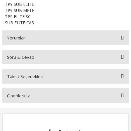
- TP9 SUB ELITE
- TP9 SUB METE
- TP9 ELITE SC
- SUB ELITE CAS
Yorumlar
Soru & Cevap
Bu ürüne ilk yorumu siz yapın!
Taksit Seçenekleri
Yorum Yaz
Ürün hakkında henüz soru sorulmamış.
Önerileriniz
Soru Sor
Bu ürünün fiyat bilgisi, resim, ürün açıklamalarında ve diğer
konularda yetersiz gördüğünüz noktaları öneri formunu kullanarak
tarafımıza iletebilirsiniz.
Görüş ve önerileriniz için teşekkür ederiz.