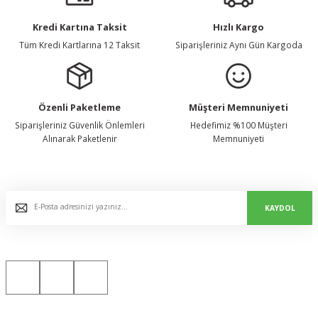
Kredi Kartına Taksit
Hızlı Kargo
Tüm Kredi Kartlarına 12 Taksit
Siparişleriniz Aynı Gün Kargoda
Özenli Paketleme
Müşteri Memnuniyeti
Siparişleriniz Güvenlik Önlemleri
Hedefimiz %100 Müşteri
Alınarak Paketlenir
Memnuniyeti
E-Bülten Listemize Kaydolun, Avantaj ve Fırsatları Yakalayın...
KAYDOL
Bizi Sosyal Medyada da Takip Edin!