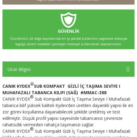
GÜVENLİK
Ürünlerimiz zor doğa koşullarında en iyi şekilde kullanımın sağlamak amacıyla
sağlığa zararlı maddeler içermeyen materyal kullanılarak tasarlanmıştır.
Ürün Bilgisi
®
CANIK KYDEX
SUB KOMPAKT GİZLİ İÇ TAŞIMA
SEVİYE I
MUHAFAZALI TABANCA KILIFI (SAĞ) #MMAC-388
®
CANIK KYDEX
Sub Kompakt Gizli İç Taşıma Seviye I Muhafazalı
tabanca kılıf yüksek kaliteli Kydex’den üretilen dayanıklı yapısı ile en
zor görev koşullarına dayanabilecek şekilde üretilmiş ve test
edilmiştir. Düşük profil yapısı sayesinde tabancanızı çevrenize
rahatsızlık vermeden rahatça taşımanızı sağlar.
®
CANIK KYDEX
Sub Kompakt Gizli İç Taşıma Seviye I Muhafazalı