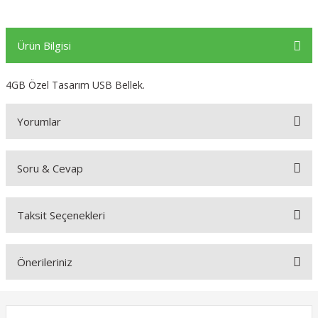
Ürün Bilgisi
4GB Özel Tasarım USB Bellek.
Yorumlar
Soru & Cevap
Bu ürüne ilk yorumu siz yapın!
Taksit Seçenekleri
Yorum Yaz
Ürün hakkında henüz soru sorulmamış.
Önerileriniz
Soru Sor
Bu ürünün fiyat bilgisi, resim, ürün açıklamalarında ve diğer
konularda yetersiz gördüğünüz noktaları öneri formunu kullanarak