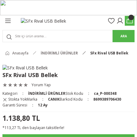
Geri Dön
Geri Dön
olon
suar
ARA
Pantolon
Anasayfa
İNDİRİMLİ ÜRÜNLER
SFx Rival USB Bellek
rs Pro Pantolon
rs Pantolon
an & Kalkanlar
SFx Rival USB Bellek
ksesuarları
Yorum Yap
Kategori
İNDİRİMLİ ÜRÜNLER
Stok Kodu
ca_P-000348
 (Mag-Well) ve Arka Kabzalar
Stokta Yok
Marka
CANIK
Barkod Kodu
8699389706430
Garanti Süresi
12 Ay
r Kılıfları
1.138,80 TL
*113,27 TL den başlayan taksitlerle!