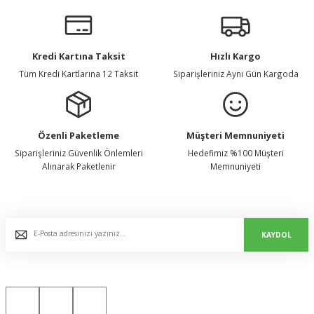
Kredi Kartına Taksit
Hızlı Kargo
Tüm Kredi Kartlarına 12 Taksit
Siparişleriniz Aynı Gün Kargoda
Özenli Paketleme
Müşteri Memnuniyeti
Siparişleriniz Güvenlik Önlemleri
Hedefimiz %100 Müşteri
Alınarak Paketlenir
Memnuniyeti
E-Bülten Listemize Kaydolun, Avantaj ve Fırsatları Yakalayın...
KAYDOL
Bizi Sosyal Medyada da Takip Edin!