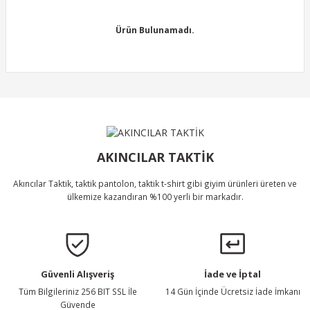
tarafımıza iletebilirsiniz.
Görüş ve önerileriniz için teşekkür ederiz.
Ürün Bulunamadı.
Ürün resmi kalitesiz, bozuk veya görüntülenemiyor.
Ürün açıklamasında eksik bilgiler bulunuyor.
Ürün bilgilerinde hatalar bulunuyor.
Ürün Bulunamadı.
Ürün fiyatı diğer sitelerden daha pahalı.
Bu ürüne benzer farklı alternatifler olmalı.
AKINCILAR TAKTİK
Akıncılar Taktik, taktik pantolon, taktik t-shirt gibi giyim ürünleri üreten ve
ülkemize kazandıran %100 yerli bir markadır.
Gönder
Güvenli Alışveriş
İade ve İptal
Tüm Bilgileriniz 256 BIT SSL İle
14 Gün İçinde Ücretsiz İade İmkanı
Güvende