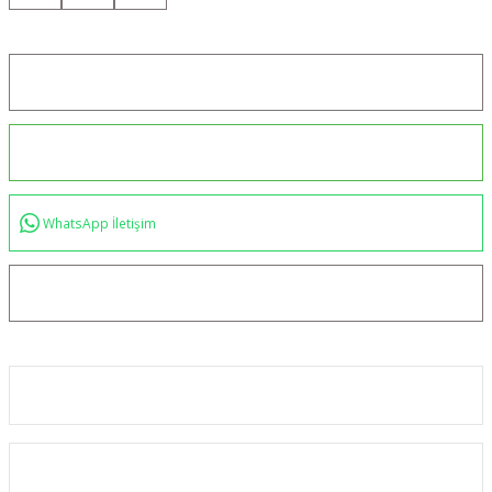
Konum için tıklayın
0544 234 35 36
WhatsApp İletişim
bilgi@akincilartaktik.com
Kurumsal
Alışveriş