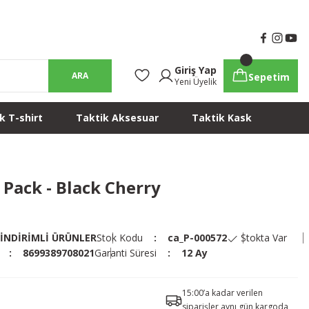
Giriş Yap
ARA
Sepetim
Yeni Üyelik
k T-shirt
Taktik Aksesuar
Taktik Kask
 Pack - Black Cherry
İNDİRİMLİ ÜRÜNLER
Stok Kodu
ca_P-000572
Stokta Var
8699389708021
Garanti Süresi
12 Ay
15:00’a kadar verilen
siparişler aynı gün kargoda