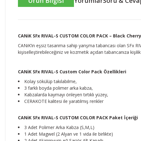
Ürün Bilgisi
Yorumlar
Soru & Ceva
CANiK SFx RIVAL-S CUSTOM COLOR PACK – Black Cherr
CANiK’in eşsiz tasarıma sahip yarışma tabancası olan SFx RI
kişiselleştirebileceğiniz ve kozmetik açıdan tabancanıza kişilik
CANiK SFx RIVAL-S Custom Color Pack Özellikleri
Kolay sökülüp takılabilme,
3 farklı boyda polimer arka kabza,
Kabzalarda kaymayı önleyen tırtıklı yüzey,
CERAKOTE kalitesi ile yaratılmış renkler
CANiK SFx RIVAL-S CUSTOM COLOR PACK Paket İçeriği
3 Adet Polimer Arka Kabza (S,M,L)
1 Adet Magwel (2 Alyan ve 1 vida ile birlikte)
2 Adet Alüminyum +0 Şarjör Alt Kapağı