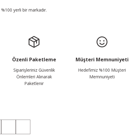
n %100 yerli bir markadır.
Özenli Paketleme
Müşteri Memnuniyeti
Siparişleriniz Güvenlik
Hedefimiz %100 Müşteri
Önlemleri Alınarak
Memnuniyeti
Paketlenir
Sosyal Medyada da Takip Edin!