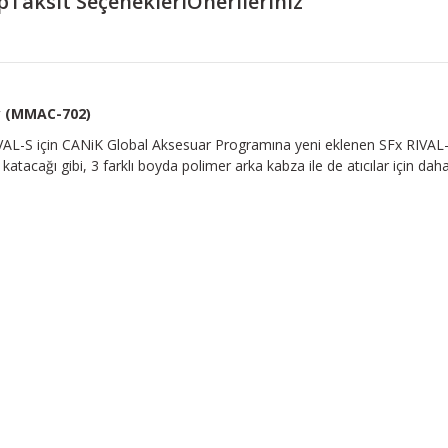
p
Taksit Seçenekleri
Önerileriniz
y (MMAC-702)
VAL-S için CANiK Global Aksesuar Programına yeni eklenen SFx RIVAL-S
 katacağı gibi, 3 farklı boyda polimer arka kabza ile de atıcılar için da