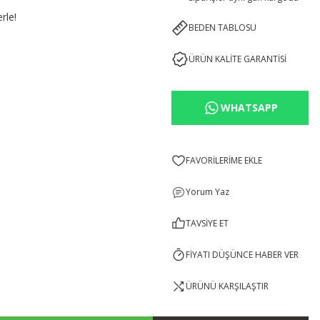
rle!
BEDEN TABLOSU
ÜRÜN KALİTE GARANTİSİ
WHATSAPP
Yorum Yaz
TAVSİYE ET
FİYATI DÜŞÜNCE HABER VER
ÜRÜNÜ KARŞILAŞTIR