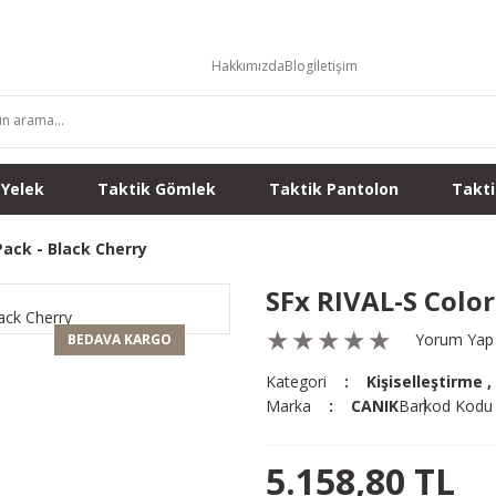
Hakkımızda
Blog
İletişim
 Yelek
Taktik Gömlek
Taktik Pantolon
Takti
Pack - Black Cherry
SFx RIVAL-S Color
Yorum Yap
BEDAVA KARGO
Kategori
Kişiselleştirme
,
Marka
CANIK
Barkod Kodu
5.158,80 TL