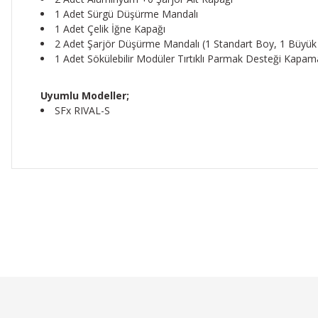
1 Adet Sürgü Düşürme Mandalı
1 Adet Çelik İğne Kapağı
2 Adet Şarjör Düşürme Mandalı (1 Standart Boy, 1 Büyük
1 Adet Sökülebilir Modüler Tırtıklı Parmak Desteği Kapam
Uyumlu Modeller;
SFx RIVAL-S
Bu ürünün fiyat bilgisi, resim, ürün açıklamalarında ve diğer 
Görüş ve önerileriniz için teşekkür ederiz.
Ürün resmi kalitesiz, bozuk veya görüntülenemiyor.
Ürün açıklamasında eksik bilgiler bulunuyor.
Ürün bilgilerinde hatalar bulunuyor.
Ürün fiyatı diğer sitelerden daha pahalı.
Bu ürüne benzer farklı alternatifler olmalı.