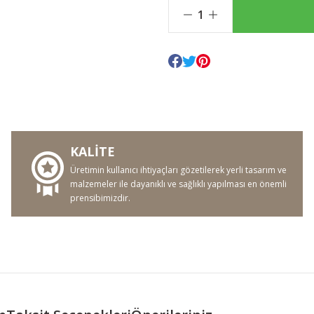
KALİTE
Üretimin kullanıcı ihtiyaçları gözetilerek yerli tasarım ve
malzemeler ile dayanıklı ve sağlıklı yapılması en önemli
prensibimizdir.