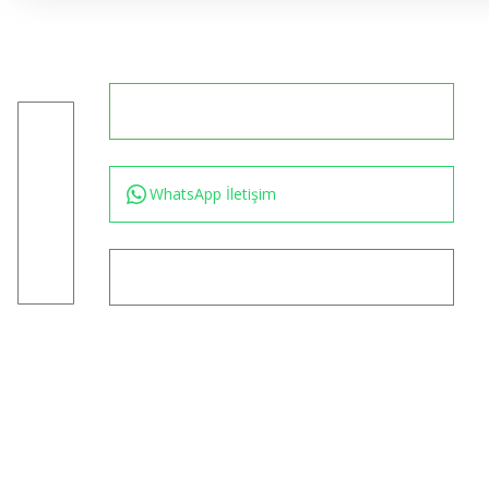
0544 234 35 36
Konum için tıklayın
WhatsApp İletişim
bilgi@akincilartaktik.com
Copyright 2024 © www.akincilartaktik.com - Tüm Hakları Saklıdır.