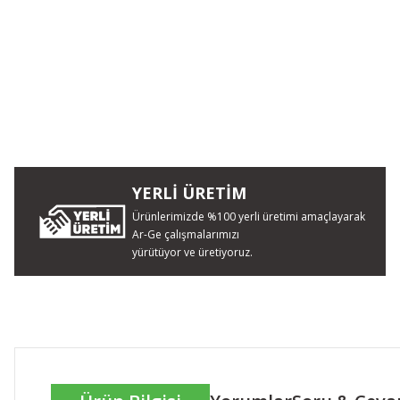
YERLİ ÜRETİM
Ürünlerimizde %100 yerli üretimi amaçlayarak
Ar-Ge çalışmalarımızı
yürütüyor ve üretiyoruz.