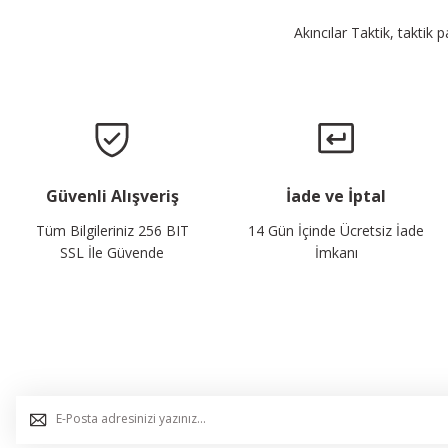
Akıncılar Taktik, taktik 
Güvenli Alışveriş
İade ve İptal
Tüm Bilgileriniz 256 BIT
14 Gün İçinde Ücretsiz İade
SSL İle Güvende
İmkanı
E-Bülten Listemize Kaydolun, Avantaj ve Fırsatları Yak