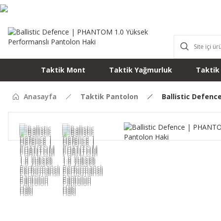
Taktik Mont
Taktik Yağmurluk
Taktik
Anasayfa
Taktik Pantolon
Ballistic Defen