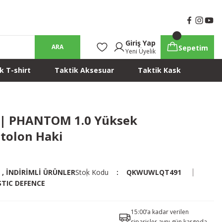
Giriş Yap
ARA
Sepetim
Yeni Üyelik
k T-shirt
Taktik Aksesuar
Taktik Kask
e | PHANTOM 1.0 Yüksek
tolon Haki
,
İNDİRİMLİ ÜRÜNLER
Stok Kodu
QKWUWLQT491
STIC DEFENCE
15:00’a kadar verilen
siparişler aynı gün kargoda