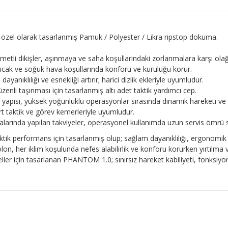
in özel olarak tasarlanmış Pamuk / Polyester / Likra ripstop dokuma.
etli dikişler, aşınmaya ve saha koşullarındaki zorlanmalara karşı ola
sıcak ve soğuk hava koşullarında konforu ve kuruluğu korur.
ayanıklılığı ve esnekliği artırır; harici dizlik ekleriyle uyumludur.
üzenli taşınması için tasarlanmış altı adet taktik yardımcı cep.
yapısı, yüksek yoğunluklu operasyonlar sırasında dinamik hareketi ve 
t taktik ve görev kemerleriyle uyumludur.
ktalarında yapılan takviyeler, operasyonel kullanımda uzun servis ömrü 
aktik performans için tasarlanmış olup; sağlam dayanıklılığı, ergonomik 
n, her iklim koşulunda nefes alabilirlik ve konforu korurken yırtılma v
r için tasarlanan PHANTOM 1.0; sınırsız hareket kabiliyeti, fonksiyone
konularda yetersiz gördüğünüz noktaları öneri formunu kullanarak tarafım
Ürün hakkında henüz soru sorulmamış.
Bu ürüne ilk yorumu siz yapın!