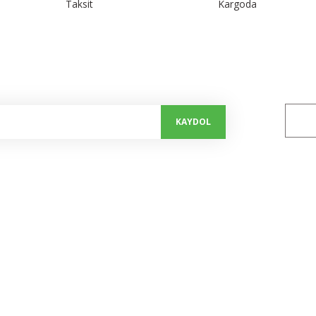
Taksit
Kargoda
alayın...
Bizi 
KAYDOL
Kurumsal
Alışveriş
Hakkımızda
Mesafeli Satış Sözleşmesi
İletişim Formu
Gizlilik ve Güvenlik
Kalite Politikamız
İptal ve İade Şartları
Bize Ulaşım
Kişisel Veriler Politikası