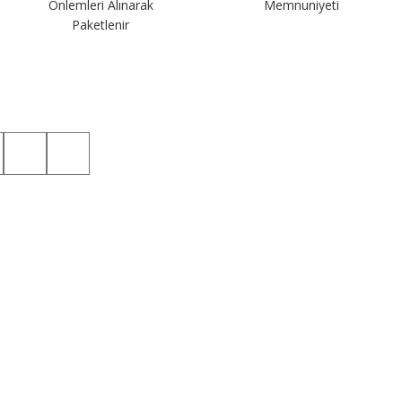
Önlemleri Alınarak
Memnuniyeti
Paketlenir
Sosyal Medyada da Takip Edin!
Kategoriler
Üyelik
Taktik T-shirt
Hesabım
Taktik Gömlek
Yeni Üyelik
Taktik Pantolon
Üye Girişi
Taktik Yağmurluk
Şifremi Unuttum