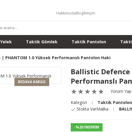
Hakkımızda
Blog
İletişim
 Yelek
Taktik Gömlek
Taktik Pantolon
Takti
ce | PHANTOM 1.0 Yüksek Performanslı Pantolon Haki
Ballistic Defenc
Performanslı Pan
BEDAVA KARGO
Yorum Yap
Kategori
Taktik Pantolon
Stokta Var
Marka
BALLI
-%20 İNDİRİM