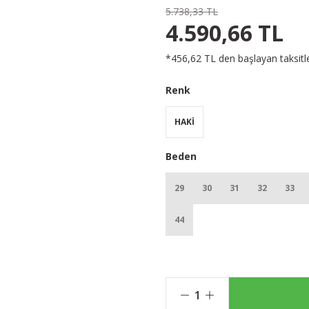
5.738,33 TL
4.590,66 TL
*456,62 TL den başlayan taksitle
Renk
HAKİ
Beden
29
30
31
32
33
44