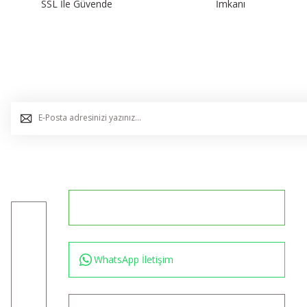
SSL İle Güvende
İmkanı
E-Bülten Listemize Kaydolun, Avantaj ve Fırsatları Yak
0544 234 35 36
Konum için tıklayın
WhatsApp İletişim