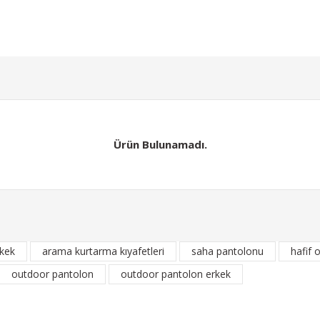
Yorum Yaz
Soru Sor
Ürün Bulunamadı.
Gönder
rkek
arama kurtarma kıyafetleri
saha pantolonu
hafif
Ürün Bulunamadı.
outdoor pantolon
outdoor pantolon erkek