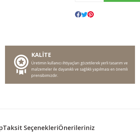
KALİTE
Üretimin kullanıcı ihtiyaçları gözetilerek yerli tasarım ve
malzemeler ile dayanıklı ve sağlıklı yapılması en önemli
prensibimizdir.
p
Taksit Seçenekleri
Önerileriniz