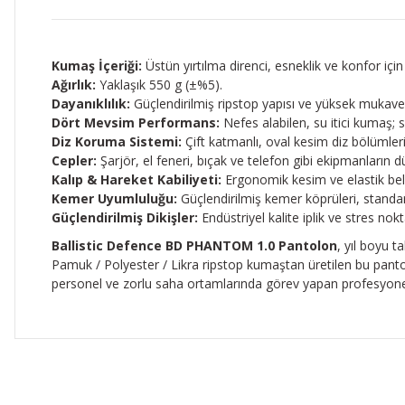
Kumaş İçeriği:
Üstün yırtılma direnci, esneklik ve konfor iç
Ağırlık:
Yaklaşık 550 g (±%5).
Dayanıklılık:
Güçlendirilmiş ripstop yapısı ve yüksek mukavem
Dört Mevsim Performans:
Nefes alabilen, su itici kumaş; 
Diz Koruma Sistemi:
Çift katmanlı, oval kesim diz bölümleri d
Cepler:
Şarjör, el feneri, bıçak ve telefon gibi ekipmanların d
Kalıp & Hareket Kabiliyeti:
Ergonomik kesim ve elastik bel 
Kemer Uyumluluğu:
Güçlendirilmiş kemer köprüleri, standar
Güçlendirilmiş Dikişler:
Endüstriyel kalite iplik ve stres no
Ballistic Defence BD PHANTOM 1.0 Pantolon
, yıl boyu t
Pamuk / Polyester / Likra ripstop kumaştan üretilen bu pantolo
personel ve zorlu saha ortamlarında görev yapan profesyonelle
Bu ürünün fiyat bilgisi, resim, ürün açıklamalarında ve diğer 
Görüş ve önerileriniz için teşekkür ederiz.