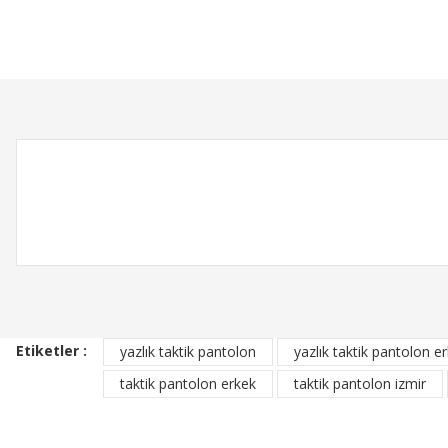
Ürün resmi kalitesiz, bozuk veya görüntülenemiyor.
Ürün açıklamasında eksik bilgiler bulunuyor.
Ürün bilgilerinde hatalar bulunuyor.
Ürün fiyatı diğer sitelerden daha pahalı.
Bu ürüne benzer farklı alternatifler olmalı.
Etiketler :
yazlık taktik pantolon
yazlık taktik pantolon e
taktik pantolon erkek
taktik pantolon izmir