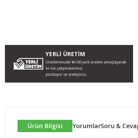
YERLİ ÜRETİM
Ürünlerimizde %100 yerli üretimi amaçlayarak
Ar-Ge çalışmalarımızı
yürütüyor ve üretiyoruz.
Ürün Bilgisi
Yorumlar
Soru & Ceva