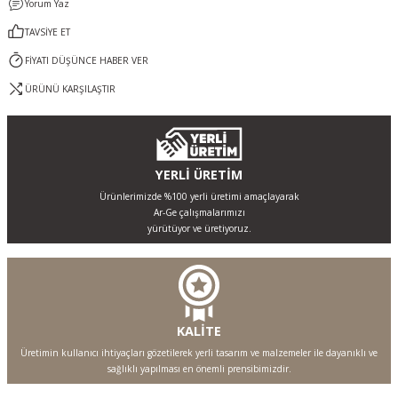
Yorum Yaz
TAVSİYE ET
FİYATI DÜŞÜNCE HABER VER
ÜRÜNÜ KARŞILAŞTIR
YERLİ ÜRETİM
Ürünlerimizde %100 yerli üretimi amaçlayarak
Ar-Ge çalışmalarımızı
yürütüyor ve üretiyoruz.
KALİTE
Üretimin kullanıcı ihtiyaçları gözetilerek yerli tasarım ve malzemeler ile dayanıklı ve
sağlıklı yapılması en önemli prensibimizdir.