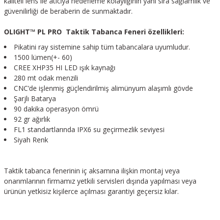
kaliteli lens ile atıcıya hedefleme kolaylığının yanı sıra sağlamlık ve
güvenilirliği de beraberin de sunmaktadır.
OLIGHT™ PL PRO Taktik Tabanca Feneri özellikleri:
Pikatini ray sistemine sahip tüm tabancalara uyumludur.
1500 lümen(+- 60)
CREE XHP35 HI LED ışık kaynağı
280 mt odak menzili
CNC’de işlenmiş güçlendirilmiş alimünyum alaşımlı gövde
Şarjlı Batarya
90 dakika operasyon ömrü
92 gr ağırlık
FL1 standartlarında IPX6 su geçirmezlik seviyesi
Siyah Renk
Taktik tabanca fenerinin iç aksamına ilişkin montaj veya
onarımlarının firmamız yetkili servisleri dışında yapılması veya
ürünün yetkisiz kişilerce açılması garantiyi geçersiz kılar.