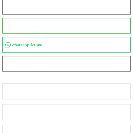
Konum için tıklayın
0544 234 35 36
WhatsApp İletişim
bilgi@akincilartaktik.com
Kurumsal
Alışveriş