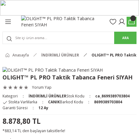
Geri Dön
Geri Dön
olon
suar
ARA
Pantolon
rs Pro Pantolon
Anasayfa
İNDİRİMLİ ÜRÜNLER
OLIGHT™ PL PRO Taktik 
rs Pantolon
an & Kalkanlar
OLIGHT™ PL PRO Taktik Tabanca Feneri SIYAH
ksesuarları
Yorum Yap
Kategori
İNDİRİMLİ ÜRÜNLER
Stok Kodu
ca_8699389703804
 (Mag-Well) ve Arka Kabzalar
Stokta Var
Marka
CANIK
Barkod Kodu
8699389703804
Garanti Süresi
12 Ay
r Kılıfları
8.878,80 TL
*883,14 TL den başlayan taksitlerle!