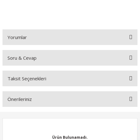
Yorumlar
Soru & Cevap
Bu ürüne ilk yorumu siz yapın!
Taksit Seçenekleri
Yorum Yaz
Ürün hakkında henüz soru sorulmamış.
Önerileriniz
Soru Sor
Bu ürünün fiyat bilgisi, resim, ürün açıklamalarında ve diğer
konularda yetersiz gördüğünüz noktaları öneri formunu kullanarak
tarafımıza iletebilirsiniz.
Görüş ve önerileriniz için teşekkür ederiz.
Ürün Bulunamadı.