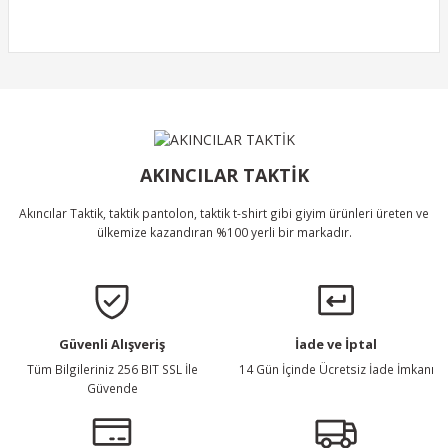
Ürün resmi kalitesiz, bozuk veya görüntülenemiyor.
Ürün açıklamasında eksik bilgiler bulunuyor.
Ürün bilgilerinde hatalar bulunuyor.
Ürün Bulunamadı.
Ürün fiyatı diğer sitelerden daha pahalı.
Bu ürüne benzer farklı alternatifler olmalı.
AKINCILAR TAKTİK
Akıncılar Taktik, taktik pantolon, taktik t-shirt gibi giyim ürünleri üreten ve
ülkemize kazandıran %100 yerli bir markadır.
Gönder
Güvenli Alışveriş
İade ve İptal
Tüm Bilgileriniz 256 BIT SSL İle
14 Gün İçinde Ücretsiz İade İmkanı
Güvende