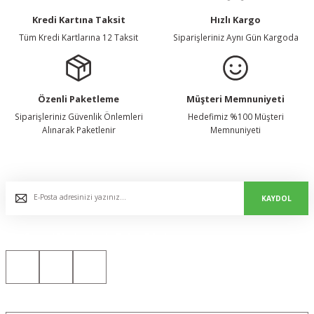
Kredi Kartına Taksit
Hızlı Kargo
Tüm Kredi Kartlarına 12 Taksit
Siparişleriniz Aynı Gün Kargoda
Özenli Paketleme
Müşteri Memnuniyeti
Siparişleriniz Güvenlik Önlemleri
Hedefimiz %100 Müşteri
Alınarak Paketlenir
Memnuniyeti
E-Bülten Listemize Kaydolun, Avantaj ve Fırsatları Yakalayın...
KAYDOL
Bizi Sosyal Medyada da Takip Edin!