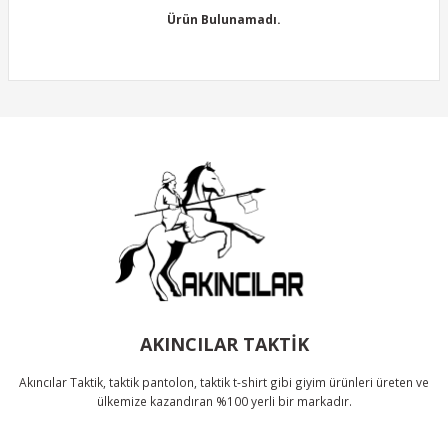
Görüş ve önerileriniz için teşekkür ederiz.
Ürün Bulunamadı.
Ürün resmi kalitesiz, bozuk veya görüntülenemiyor.
Ürün açıklamasında eksik bilgiler bulunuyor.
Ürün bilgilerinde hatalar bulunuyor.
Ürün Bulunamadı.
Ürün fiyatı diğer sitelerden daha pahalı.
Bu ürüne benzer farklı alternatifler olmalı.
Gönder
AKINCILAR TAKTİK
Akıncılar Taktik, taktik pantolon, taktik t-shirt gibi giyim ürünleri üreten ve
ülkemize kazandıran %100 yerli bir markadır.