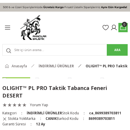
Geri Dön
Geri Dön
olon
suar
0
Pantolon
ARA
rs Pro Pantolon
rs Pantolon
an & Kalkanlar
Anasayfa
İNDİRİMLİ ÜRÜNLER
OLIGHT™ PL PRO Taktik 
ksesuarları
OLIGHT™ PL PRO Taktik Tabanca Feneri
 (Mag-Well) ve Arka Kabzalar
DESERT
Yorum Yap
r Kılıfları
Kategori
İNDİRİMLİ ÜRÜNLER
Stok Kodu
ca_8699389703811
Stokta Yok
Marka
CANIK
Barkod Kodu
8699389703811
Garanti Süresi
12 Ay