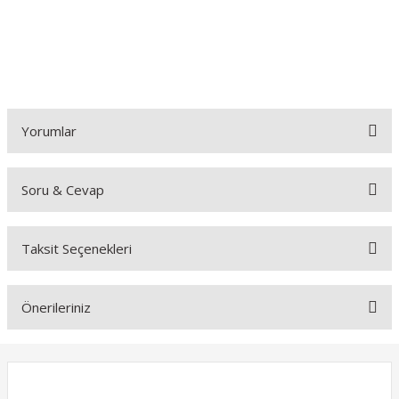
Yorumlar
Soru & Cevap
Bu ürüne ilk yorumu siz yapın!
Taksit Seçenekleri
Yorum Yaz
Ürün hakkında henüz soru sorulmamış.
Önerileriniz
Soru Sor
Bu ürünün fiyat bilgisi, resim, ürün açıklamalarında ve diğer
konularda yetersiz gördüğünüz noktaları öneri formunu kullanarak
tarafımıza iletebilirsiniz.