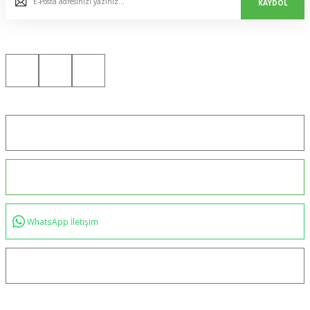
KAYDOL
Bizi Sosyal Medyada da Takip Edin!
Konum için tıklayın
0544 234 35 36
WhatsApp İletişim
bilgi@akincilartaktik.com