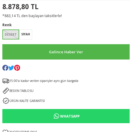
8.878,80 TL
*883,14 TL den başlayan taksitlerle!
Renk
SIYAH
DESERT
Gelince Haber Ver
15:00’a kadar verilen siparişler aynı gün kargoda
BEDEN TABLOSU
ÜRÜN KALİTE GARANTİSİ
WHATSAPP