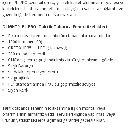
içerir. PL PRO uzun pil ömrü, yüksek kaliteli alüminyum gövdesi ve
kaliteli lens ile atıcıya hedefleme kolaylığının yanı sıra sağlamlık ve
güvenilirliği de beraberin de sunmaktadır.
OLIGHT™ PL PRO Taktik Tabanca Feneri özellikleri:
Pikatini ray sistemine sahip tüm tabancalara uyumludur.
1500 lümen(+- 60)
CREE XHP35 HI LED ışık kaynağı
280 mt odak menzili
CNC’de işlenmiş güçlendirilmiş alimünyum alaşımlı gövde
Şarjlı Batarya
90 dakika operasyon ömrü
92 gr ağırlık
FL1 standartlarında IPX6 su geçirmezlik seviyesi
Siyah Renk
Taktik tabanca fenerinin iç aksamına ilişkin montaj veya
onarımlarının firmamız yetkili servisleri dışında yapılması veya
ürünün yetkisiz kişilerce açılması garantiyi geçersiz kılar.