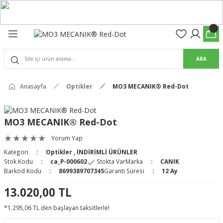
Geri Dön
Geri Dön
olon
suar
ARA
Pantolon
Anasayfa
Optikler
MO3 MECANIK® Red-Dot
rs Pro Pantolon
rs Pantolon
an & Kalkanlar
MO3 MECANIK® Red-Dot
ksesuarları
Yorum Yap
Kategori
Optikler
,
İNDİRİMLİ ÜRÜNLER
 (Mag-Well) ve Arka Kabzalar
Stok Kodu
ca_P-000602
Stokta Var
Marka
CANIK
Barkod Kodu
8699389707345
Garanti Süresi
12 Ay
r Kılıfları
13.020,00 TL
*1.295,06 TL den başlayan taksitlerle!