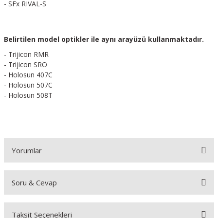
- SFx RIVAL-S
Belirtilen model optikler ile aynı arayüzü kullanmaktadır.
- Trijicon RMR
- Trijicon SRO
- Holosun 407C
- Holosun 507C
- Holosun 508T
Yorumlar
Soru & Cevap
Bu ürüne ilk yorumu siz yapın!
Taksit Seçenekleri