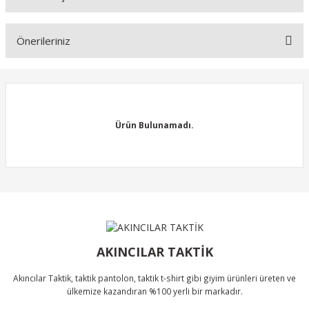
Yorum Yaz
Ürün hakkında henüz soru sorulmamış.
Önerileriniz
Soru Sor
Bu ürünün fiyat bilgisi, resim, ürün açıklamalarında ve diğer
konularda yetersiz gördüğünüz noktaları öneri formunu kullanarak
tarafımıza iletebilirsiniz.
Görüş ve önerileriniz için teşekkür ederiz.
Ürün Bulunamadı.
Ürün resmi kalitesiz, bozuk veya görüntülenemiyor.
Ürün açıklamasında eksik bilgiler bulunuyor.
Ürün bilgilerinde hatalar bulunuyor.
Ürün Bulunamadı.
Ürün fiyatı diğer sitelerden daha pahalı.
Bu ürüne benzer farklı alternatifler olmalı.
AKINCILAR TAKTİK
Akıncılar Taktik, taktik pantolon, taktik t-shirt gibi giyim ürünleri üreten ve
ülkemize kazandıran %100 yerli bir markadır.