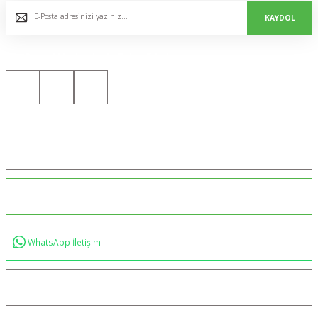
KAYDOL
Bizi Sosyal Medyada da Takip Edin!
Konum için tıklayın
0544 234 35 36
WhatsApp İletişim
bilgi@akincilartaktik.com