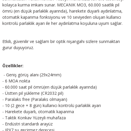
kolayca kurma imkanı sunar. MECANIK MO3, 60.000 saatlik pil
ömrü (en düşük parlaklık ayarında), harekete duyarlı aydınlatma,
otomatik kapanma fonksiyonu ve 10 seviyeden oluşan kullanıcı
kontrolü parlaklık ayarı ile her aydınlatma koşuluna uyum sağlar.
Etkili, güvenilir ve sağlam bir optik nişangahı sizlere sunmaktan
gurur duyuyoruz.
Özellikler:
- Geniş görüş alanı (29x24mm)
- 6 MOA nokta
- 60.000 saat pil ömrü(en düşük parlaklık ayarında)
- Üstten pil yükleme (CR2032 pil)
- Paralaks free (Paralaks olmayan)
- 10 (2 gece + 8 gün) kullanıcı kontrolü parlaklık ayarı
- Harekete duyarlı, otomatik kapanma
- Taktik Konkav Yüzeyli muhafaza
- Endüstri standardı arayüz
- IPX7 su geçirmez derecesi