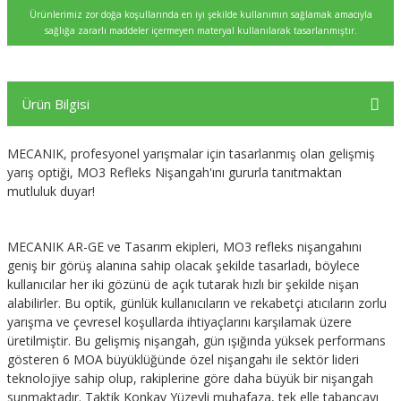
Ürünlerimiz zor doğa koşullarında en iyi şekilde kullanımın sağlamak amacıyla
sağlığa zararlı maddeler içermeyen materyal kullanılarak tasarlanmıştır.
Ürün Bilgisi
MECANIK, profesyonel yarışmalar için tasarlanmış olan gelişmiş
yarış optiği, MO3 Refleks Nişangah'ını gururla tanıtmaktan
mutluluk duyar!
MECANIK AR-GE ve Tasarım ekipleri, MO3 refleks nişangahını
geniş bir görüş alanına sahip olacak şekilde tasarladı, böylece
kullanıcılar her iki gözünü de açık tutarak hızlı bir şekilde nişan
alabilirler. Bu optik, günlük kullanıcıların ve rekabetçi atıcıların zorlu
yarışma ve çevresel koşullarda ihtiyaçlarını karşılamak üzere
üretilmiştir. Bu gelişmiş nişangah, gün ışığında yüksek performans
gösteren 6 MOA büyüklüğünde özel nişangahı ile sektör lideri
teknolojiye sahip olup, rakiplerine göre daha büyük bir nişangah
sunmaktadır. Taktik Konkav Yüzeyli muhafaza, tek elle tabancayı