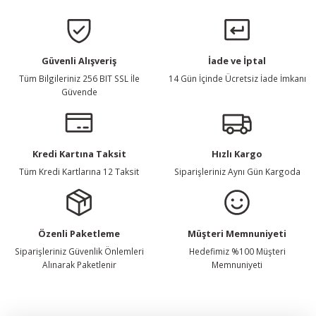
Gönder
Güvenli Alışveriş
İade ve İptal
Tüm Bilgileriniz 256 BIT SSL İle
14 Gün İçinde Ücretsiz İade İmkanı
Güvende
Kredi Kartına Taksit
Hızlı Kargo
Tüm Kredi Kartlarına 12 Taksit
Siparişleriniz Aynı Gün Kargoda
Özenli Paketleme
Müşteri Memnuniyeti
Siparişleriniz Güvenlik Önlemleri
Hedefimiz %100 Müşteri
Alınarak Paketlenir
Memnuniyeti
E-Bülten Listemize Kaydolun, Avantaj ve Fırsatları Yakalayın...