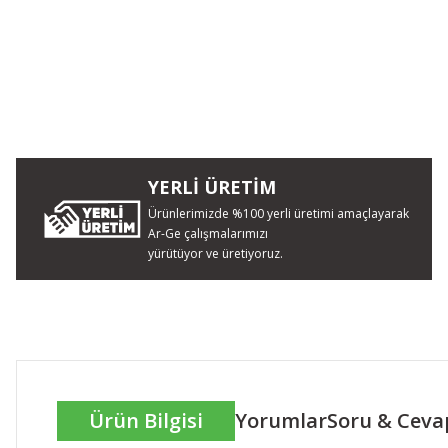
YERLİ ÜRETİM
Ürünlerimizde %100 yerli üretimi amaçlayarak
Ar-Ge çalışmalarımızı
yürütüyor ve üretiyoruz.
Ürün Bilgisi
Yorumlar
Soru & Ceva