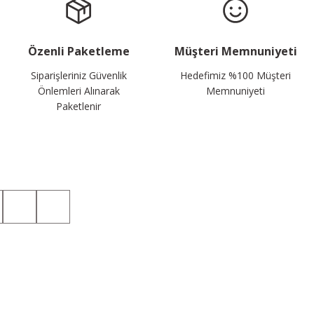
Özenli Paketleme
Müşteri Memnuniyeti
Siparişleriniz Güvenlik
Hedefimiz %100 Müşteri
Önlemleri Alınarak
Memnuniyeti
Paketlenir
Sosyal Medyada da Takip Edin!
Kategoriler
Üyelik