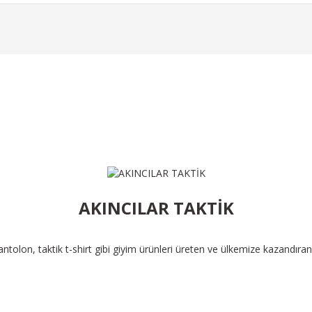
Gönder
Ürün Bulunamadı.
AKINCILAR TAKTİK
pantolon, taktik t-shirt gibi giyim ürünleri üreten ve ülkemize kazandıra