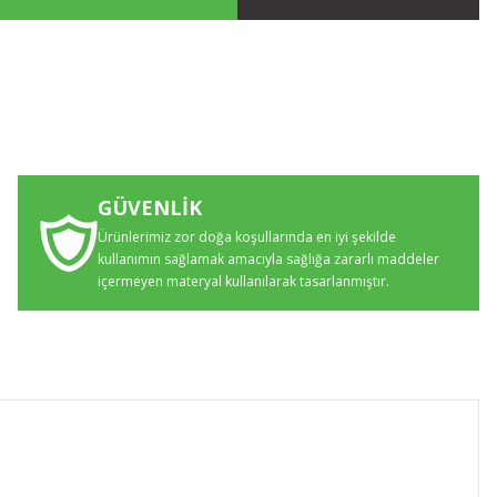
GÜVENLİK
Ürünlerimiz zor doğa koşullarında en iyi şekilde
kullanımın sağlamak amacıyla sağlığa zararlı maddeler
içermeyen materyal kullanılarak tasarlanmıştır.