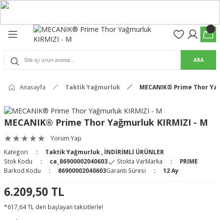
Geri Dön
Geri Dön
olon
suar
ARA
Pantolon
rs Pro Pantolon
Anasayfa
Taktik Yağmurluk
MECANIK® Prime Thor Yağ
rs Pantolon
an & Kalkanlar
MECANIK® Prime Thor Yağmurluk KIRMIZI - M
ksesuarları
Yorum Yap
Kategori
Taktik Yağmurluk
,
İNDİRİMLİ ÜRÜNLER
 (Mag-Well) ve Arka Kabzalar
Stok Kodu
ca_86900002040603
Stokta Var
Marka
PRIME
Barkod Kodu
86900002040603
Garanti Süresi
12 Ay
r Kılıfları
6.209,50 TL
*617,64 TL den başlayan taksitlerle!