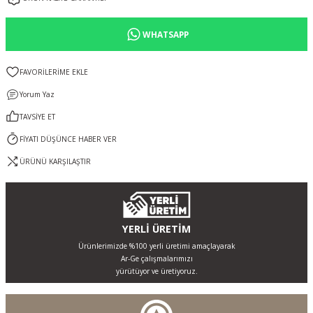
WHATSAPP
Yorum Yaz
TAVSİYE ET
FİYATI DÜŞÜNCE HABER VER
ÜRÜNÜ KARŞILAŞTIR
YERLİ ÜRETİM
Ürünlerimizde %100 yerli üretimi amaçlayarak
Ar-Ge çalışmalarımızı
yürütüyor ve üretiyoruz.