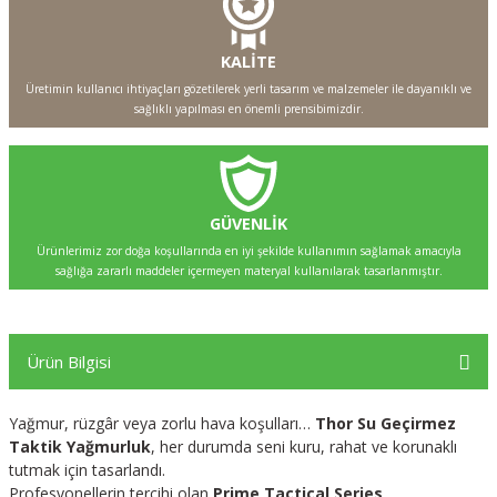
KALİTE
Üretimin kullanıcı ihtiyaçları gözetilerek yerli tasarım ve malzemeler ile dayanıklı ve
sağlıklı yapılması en önemli prensibimizdir.
GÜVENLİK
Ürünlerimiz zor doğa koşullarında en iyi şekilde kullanımın sağlamak amacıyla
sağlığa zararlı maddeler içermeyen materyal kullanılarak tasarlanmıştır.
Ürün Bilgisi
Yağmur, rüzgâr veya zorlu hava koşulları…
Thor Su Geçirmez
Taktik Yağmurluk
, her durumda seni kuru, rahat ve korunaklı
tutmak için tasarlandı.
Profesyonellerin tercihi olan
Prime Tactical Series