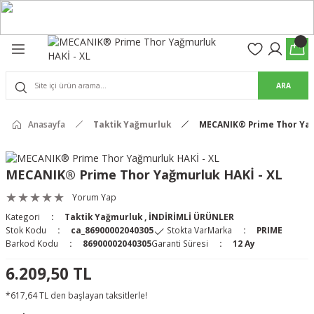
Geri Dön
Geri Dön
olon
suar
ARA
Pantolon
rs Pro Pantolon
Anasayfa
Taktik Yağmurluk
MECANIK® Prime Thor Yağ
rs Pantolon
an & Kalkanlar
MECANIK® Prime Thor Yağmurluk HAKİ - XL
ksesuarları
Yorum Yap
Kategori
Taktik Yağmurluk
,
İNDİRİMLİ ÜRÜNLER
 (Mag-Well) ve Arka Kabzalar
Stok Kodu
ca_86900002040305
Stokta Var
Marka
PRIME
Barkod Kodu
86900002040305
Garanti Süresi
12 Ay
r Kılıfları
6.209,50 TL
*617,64 TL den başlayan taksitlerle!