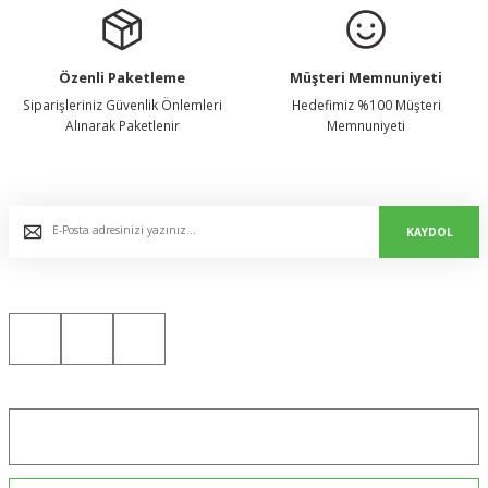
Özenli Paketleme
Müşteri Memnuniyeti
Siparişleriniz Güvenlik Önlemleri
Hedefimiz %100 Müşteri
Alınarak Paketlenir
Memnuniyeti
E-Bülten Listemize Kaydolun, Avantaj ve Fırsatları Yakalayın...
KAYDOL
Bizi Sosyal Medyada da Takip Edin!
Konum için tıklayın