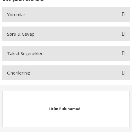
Yorumlar
Soru & Cevap
Bu ürüne ilk yorumu siz yapın!
Taksit Seçenekleri
Yorum Yaz
Ürün hakkında henüz soru sorulmamış.
Önerileriniz
Soru Sor
Bu ürünün fiyat bilgisi, resim, ürün açıklamalarında ve diğer
konularda yetersiz gördüğünüz noktaları öneri formunu kullanarak
tarafımıza iletebilirsiniz.
Görüş ve önerileriniz için teşekkür ederiz.
Ürün Bulunamadı.
Ürün resmi kalitesiz, bozuk veya görüntülenemiyor.