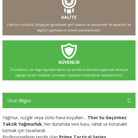
KALİTE
Üretimin kullanıcı ihtiyaçları gözetilerek yerli tasarım ve malzemeler ile dayanıklı ve
sağlıklı yapılması en önemli prensibimizdir.
GÜVENLİK
Ürünlerimiz zor doğa koşullarında en iyi şekilde kullanımın sağlamak amacıyla
sağlığa zararlı maddeler içermeyen materyal kullanılarak tasarlanmıştır.
Ürün Bilgisi
Yağmur, rüzgâr veya zorlu hava koşulları…
Thor Su Geçirmez
Taktik Yağmurluk
, her durumda seni kuru, rahat ve korunaklı
tutmak için tasarlandı.
Profesyonellerin tercihi olan
Prime Tactical Series