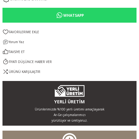
WHATSAPP
Yorum Yaz
TAVSİYE ET
FİYATI DÜŞÜNCE HABER VER
ÜRÜNÜ KARŞILAŞTIR
YERLİ ÜRETİM
Ürünlerimizde %100 yerli üretimi amaçlayarak
Ar-Ge çalışmalarımızı
yürütüyor ve üretiyoruz.