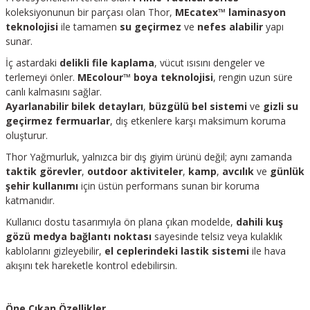
koleksiyonunun bir parçası olan Thor,
MEcatex™ laminasyon
teknolojisi
ile tamamen
su geçirmez
ve
nefes alabilir
yapı
sunar.
İç astardaki
delikli file kaplama
, vücut ısısını dengeler ve
terlemeyi önler.
MEcolour™ boya teknolojisi
, rengin uzun süre
canlı kalmasını sağlar.
Ayarlanabilir bilek detayları
,
büzgülü bel sistemi
ve
gizli su
geçirmez fermuarlar
, dış etkenlere karşı maksimum koruma
oluşturur.
Thor Yağmurluk, yalnızca bir dış giyim ürünü değil; aynı zamanda
taktik görevler
,
outdoor aktiviteler
,
kamp
,
avcılık
ve
günlük
şehir kullanımı
için üstün performans sunan bir koruma
katmanıdır.
Kullanıcı dostu tasarımıyla ön plana çıkan modelde,
dahili kuş
gözü medya bağlantı noktası
sayesinde telsiz veya kulaklık
kablolarını gizleyebilir,
el ceplerindeki lastik sistemi
ile hava
akışını tek hareketle kontrol edebilirsin.
Öne Çıkan Özellikler