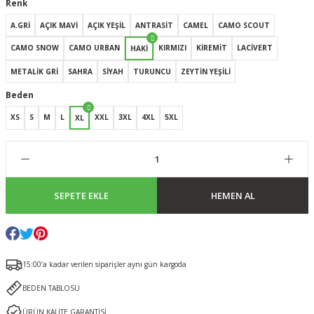
Renk
A.GRİ
AÇIK MAVİ
AÇIK YEŞİL
ANTRASİT
CAMEL
CAMO SCOUT
CAMO SNOW
CAMO URBAN
KIRMIZI
KİREMİT
LACİVERT
HAKİ
METALİK GRİ
SAHRA
SİYAH
TURUNCU
ZEYTİN YEŞİLİ
Beden
XS
S
M
L
XXL
3XL
4XL
5XL
XL
SEPETE EKLE
HEMEN AL
15:00’a kadar verilen siparişler aynı gün kargoda
BEDEN TABLOSU
ÜRÜN KALİTE GARANTİSİ