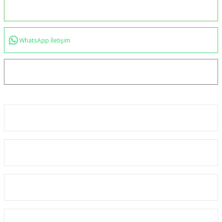
0544 234 35 36
WhatsApp İletişim
bilgi@akincilartaktik.com
Kurumsal
Alışveriş
Kategoriler