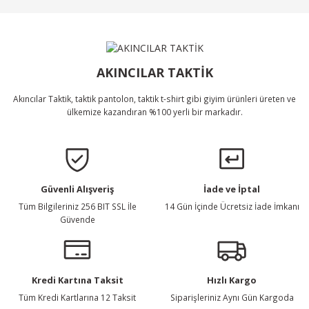
Ürün açıklamasında eksik bilgiler bulunuyor.
Ürün bilgilerinde hatalar bulunuyor.
Ürün Bulunamadı.
Ürün fiyatı diğer sitelerden daha pahalı.
Bu ürüne benzer farklı alternatifler olmalı.
AKINCILAR TAKTİK
Akıncılar Taktik, taktik pantolon, taktik t-shirt gibi giyim ürünleri üreten ve
ülkemize kazandıran %100 yerli bir markadır.
Gönder
Güvenli Alışveriş
İade ve İptal
Tüm Bilgileriniz 256 BIT SSL İle
14 Gün İçinde Ücretsiz İade İmkanı
Güvende
Kredi Kartına Taksit
Hızlı Kargo
Tüm Kredi Kartlarına 12 Taksit
Siparişleriniz Aynı Gün Kargoda