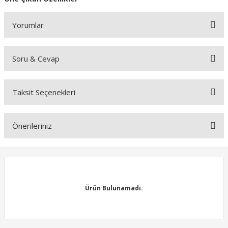
Yorumlar
Soru & Cevap
Bu ürüne ilk yorumu siz yapın!
Taksit Seçenekleri
Yorum Yaz
Ürün hakkında henüz soru sorulmamış.
Önerileriniz
Soru Sor
Bu ürünün fiyat bilgisi, resim, ürün açıklamalarında ve diğer
konularda yetersiz gördüğünüz noktaları öneri formunu kullanarak
tarafımıza iletebilirsiniz.
Görüş ve önerileriniz için teşekkür ederiz.
Ürün Bulunamadı.
Ürün resmi kalitesiz, bozuk veya görüntülenemiyor.