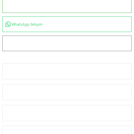
0544 234 35 36
WhatsApp İletişim
bilgi@akincilartaktik.com
Kurumsal
Alışveriş
Kategoriler