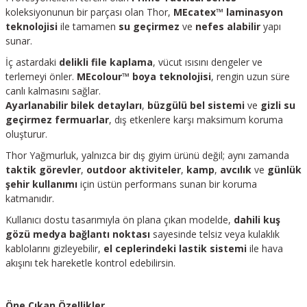
koleksiyonunun bir parçası olan Thor,
MEcatex™ laminasyon
teknolojisi
ile tamamen
su geçirmez
ve
nefes alabilir
yapı
sunar.
İç astardaki
delikli file kaplama
, vücut ısısını dengeler ve
terlemeyi önler.
MEcolour™ boya teknolojisi
, rengin uzun süre
canlı kalmasını sağlar.
Ayarlanabilir bilek detayları
,
büzgülü bel sistemi
ve
gizli su
geçirmez fermuarlar
, dış etkenlere karşı maksimum koruma
oluşturur.
Thor Yağmurluk, yalnızca bir dış giyim ürünü değil; aynı zamanda
taktik görevler
,
outdoor aktiviteler
,
kamp
,
avcılık
ve
günlük
şehir kullanımı
için üstün performans sunan bir koruma
katmanıdır.
Kullanıcı dostu tasarımıyla ön plana çıkan modelde,
dahili kuş
gözü medya bağlantı noktası
sayesinde telsiz veya kulaklık
kablolarını gizleyebilir,
el ceplerindeki lastik sistemi
ile hava
akışını tek hareketle kontrol edebilirsin.
Öne Çıkan Özellikler