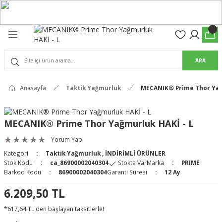
Geri Dön
Geri Dön
olon
suar
ARA
Pantolon
rs Pro Pantolon
Anasayfa
Taktik Yağmurluk
MECANIK® Prime Thor Yağ
rs Pantolon
an & Kalkanlar
MECANIK® Prime Thor Yağmurluk HAKİ - L
ksesuarları
Yorum Yap
Kategori
Taktik Yağmurluk
,
İNDİRİMLİ ÜRÜNLER
 (Mag-Well) ve Arka Kabzalar
Stok Kodu
ca_86900002040304
Stokta Var
Marka
PRIME
Barkod Kodu
86900002040304
Garanti Süresi
12 Ay
r Kılıfları
6.209,50 TL
*617,64 TL den başlayan taksitlerle!