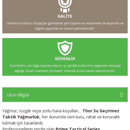
KALİTE
Üretimin kullanıcı ihtiyaçları gözetilerek yerli tasarım ve malzemeler ile dayanıklı ve
sağlıklı yapılması en önemli prensibimizdir.
GÜVENLİK
Ürünlerimiz zor doğa koşullarında en iyi şekilde kullanımın sağlamak amacıyla
sağlığa zararlı maddeler içermeyen materyal kullanılarak tasarlanmıştır.
Ürün Bilgisi
Yağmur, rüzgâr veya zorlu hava koşulları…
Thor Su Geçirmez
Taktik Yağmurluk
, her durumda seni kuru, rahat ve korunaklı
tutmak için tasarlandı.
Profesyonellerin tercihi olan
Prime Tactical Series