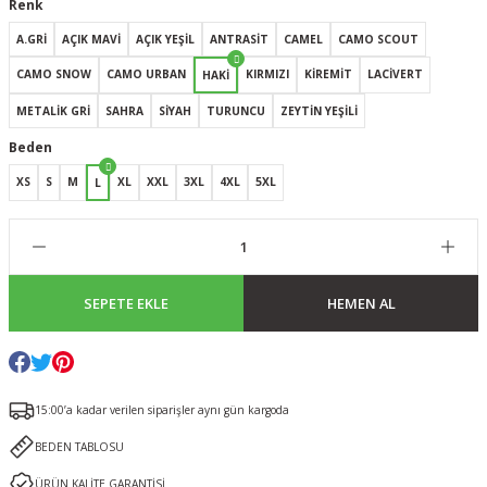
Renk
A.GRİ
AÇIK MAVİ
AÇIK YEŞİL
ANTRASİT
CAMEL
CAMO SCOUT
CAMO SNOW
CAMO URBAN
KIRMIZI
KİREMİT
LACİVERT
HAKİ
METALİK GRİ
SAHRA
SİYAH
TURUNCU
ZEYTİN YEŞİLİ
Beden
XS
S
M
XL
XXL
3XL
4XL
5XL
L
SEPETE EKLE
HEMEN AL
15:00’a kadar verilen siparişler aynı gün kargoda
BEDEN TABLOSU
ÜRÜN KALİTE GARANTİSİ