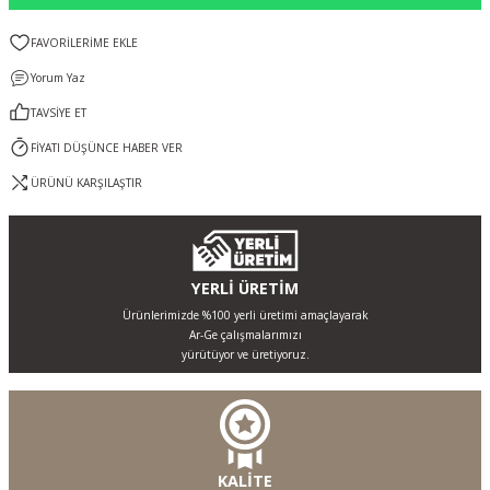
Yorum Yaz
TAVSİYE ET
FİYATI DÜŞÜNCE HABER VER
ÜRÜNÜ KARŞILAŞTIR
YERLİ ÜRETİM
Ürünlerimizde %100 yerli üretimi amaçlayarak
Ar-Ge çalışmalarımızı
yürütüyor ve üretiyoruz.
KALİTE