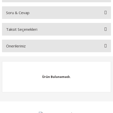
Soru & Cevap
Bu ürüne ilk yorumu siz yapın!
Taksit Seçenekleri
Yorum Yaz
Ürün hakkında henüz soru sorulmamış.
Önerileriniz
Soru Sor
Bu ürünün fiyat bilgisi, resim, ürün açıklamalarında ve diğer
konularda yetersiz gördüğünüz noktaları öneri formunu kullanarak
tarafımıza iletebilirsiniz.
Görüş ve önerileriniz için teşekkür ederiz.
Ürün Bulunamadı.
Ürün resmi kalitesiz, bozuk veya görüntülenemiyor.
Ürün açıklamasında eksik bilgiler bulunuyor.
Ürün bilgilerinde hatalar bulunuyor.
Ürün Bulunamadı.
Ürün fiyatı diğer sitelerden daha pahalı.