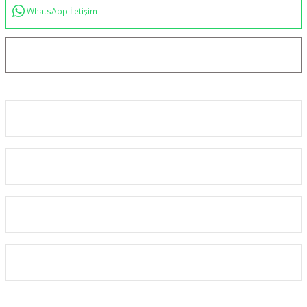
WhatsApp İletişim
bilgi@akincilartaktik.com
Kurumsal
Alışveriş
Kategoriler
Üyelik