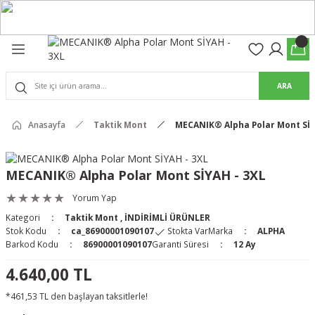
Geri Dön
Geri Dön
olon
suar
ARA
Pantolon
rs Pro Pantolon
Anasayfa
Taktik Mont
MECANIK® Alpha Polar Mont SİY
rs Pantolon
an & Kalkanlar
MECANIK® Alpha Polar Mont SİYAH - 3XL
ksesuarları
Yorum Yap
Kategori
Taktik Mont
,
İNDİRİMLİ ÜRÜNLER
 (Mag-Well) ve Arka Kabzalar
Stok Kodu
ca_86900001090107
Stokta Var
Marka
ALPHA
Barkod Kodu
86900001090107
Garanti Süresi
12 Ay
r Kılıfları
4.640,00 TL
*461,53 TL den başlayan taksitlerle!