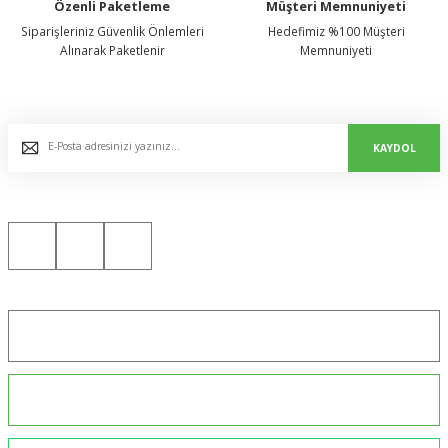
Özenli Paketleme
Müşteri Memnuniyeti
Siparişleriniz Güvenlik Önlemleri
Hedefimiz %100 Müşteri
Alınarak Paketlenir
Memnuniyeti
E-Bülten Listemize Kaydolun, Avantaj ve Fırsatları Yakalayın...
KAYDOL
Bizi Sosyal Medyada da Takip Edin!
Konum için tıklayın
0544 234 35 36