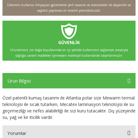
Üretimin kullanıcı ihtiyaçları gözetilerek yerli tasarım ve malzemeler ile dayanıklı ve
sağlıklı yapılması en önemli prensibimizdir.
GÜVENLİK
Ürünlerimiz zor doğa koşullarında en iyi şekilde kullanımın sağlamak amacıyla
sağlığa zararlı maddeler içermeyen materyal kullanılarak tasarlanmıştır.
Ürün Bilgisi
Özel patentli kumaş tasarımı ile Atlantia polar size Mewarm termal
teknolojisi ile sıcak tutarken, Mecatex laminasyon teknolojisi ile su
geçirmezliği ve nefes alabilirliği ile sizi kuru tutacaktır. Dış yüzeyinde
su, yağ ve kir iticilik vardır.
Yorumlar