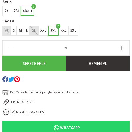
Renk
Gri
GRİ
SİYAH
Beden
S
M
L
XXL
4XL
5XL
XS
XL
3XL
SEPETE EKLE
HEMEN AL
15:00’a kadar verilen siparişler aynı gün kargoda
BEDEN TABLOSU
ÜRÜN KALİTE GARANTİSİ
WHATSAPP