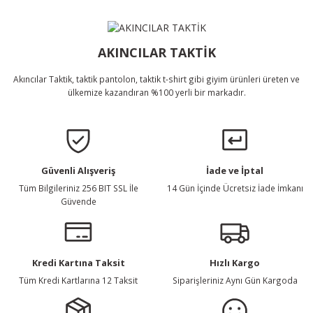
Ürün bilgilerinde hatalar bulunuyor.
Ürün Bulunamadı.
Ürün fiyatı diğer sitelerden daha pahalı.
Bu ürüne benzer farklı alternatifler olmalı.
AKINCILAR TAKTİK
Akıncılar Taktik, taktik pantolon, taktik t-shirt gibi giyim ürünleri üreten ve
ülkemize kazandıran %100 yerli bir markadır.
Gönder
Güvenli Alışveriş
İade ve İptal
Tüm Bilgileriniz 256 BIT SSL İle
14 Gün İçinde Ücretsiz İade İmkanı
Güvende
Kredi Kartına Taksit
Hızlı Kargo
Tüm Kredi Kartlarına 12 Taksit
Siparişleriniz Aynı Gün Kargoda