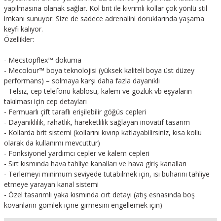
yapılmasına olanak sağlar. Kol brit ile kıvrımlı kollar çok yönlü stil
imkanı sunuyor. Size de sadece adrenalini doruklarında yaşama
keyfi kalıyor.
Özellikler:
- Mecstopflex™ dokuma
- Mecolour™ boya teknolojisi (yüksek kaliteli boya üst düzey
performans) – solmaya karşı daha fazla dayanıklı
- Telsiz, cep telefonu kablosu, kalem ve gözlük vb eşyaların
takılması için cep detayları
- Fermuarlı çift taraflı erişilebilir göğüs cepleri
- Dayanıklılık, rahatlık, hareketlilik sağlayan inovatif tasarım
- Kollarda brit sistemi (kollarını kıvırıp katlayabilirsiniz, kısa kollu
olarak da kullanımı mevcuttur)
- Fonksiyonel yardımcı cepler ve kalem cepleri
- Sırt kısmında hava tahliye kanalları ve hava giriş kanalları
- Terlemeyi minimum seviyede tutabilmek için, ısı buharını tahliye
etmeye yarayan kanal sistemi
- Özel tasarımlı yaka kısmında cırt detayı (atış esnasında boş
kovanların gömlek içine girmesini engellemek için)