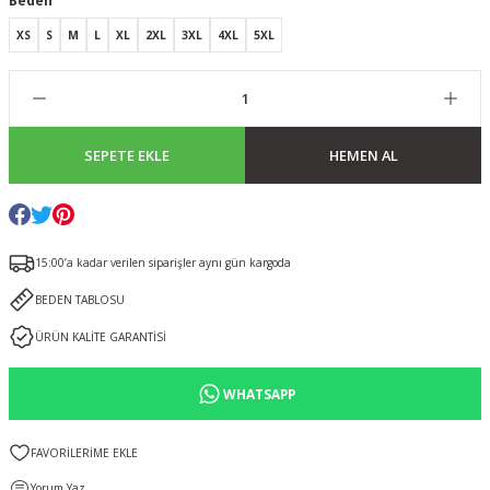
Beden
XS
S
M
L
XL
2XL
3XL
4XL
5XL
SEPETE EKLE
HEMEN AL
15:00’a kadar verilen siparişler aynı gün kargoda
BEDEN TABLOSU
ÜRÜN KALİTE GARANTİSİ
WHATSAPP
Yorum Yaz