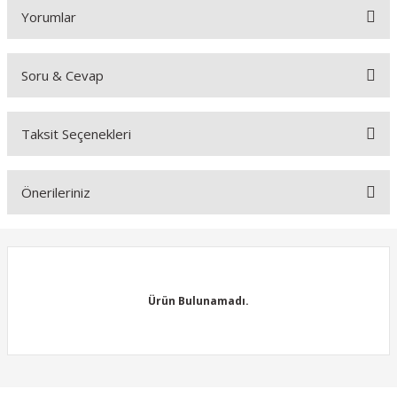
Yorumlar
Soru & Cevap
Bu ürüne ilk yorumu siz yapın!
Taksit Seçenekleri
Yorum Yaz
Ürün hakkında henüz soru sorulmamış.
Önerileriniz
Soru Sor
Bu ürünün fiyat bilgisi, resim, ürün açıklamalarında ve diğer
konularda yetersiz gördüğünüz noktaları öneri formunu kullanarak
tarafımıza iletebilirsiniz.
Görüş ve önerileriniz için teşekkür ederiz.
Ürün Bulunamadı.
Ürün resmi kalitesiz, bozuk veya görüntülenemiyor.
Ürün açıklamasında eksik bilgiler bulunuyor.