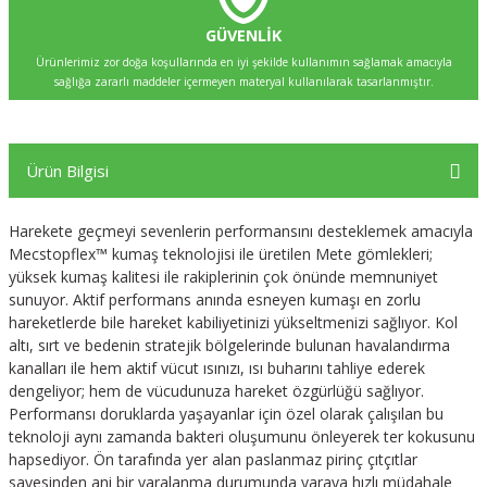
GÜVENLİK
Ürünlerimiz zor doğa koşullarında en iyi şekilde kullanımın sağlamak amacıyla
sağlığa zararlı maddeler içermeyen materyal kullanılarak tasarlanmıştır.
Ürün Bilgisi
Harekete geçmeyi sevenlerin performansını desteklemek amacıyla
Mecstopflex™ kumaş teknolojisi ile üretilen Mete gömlekleri;
yüksek kumaş kalitesi ile rakiplerinin çok önünde memnuniyet
sunuyor. Aktif performans anında esneyen kumaşı en zorlu
hareketlerde bile hareket kabiliyetinizi yükseltmenizi sağlıyor. Kol
altı, sırt ve bedenin stratejik bölgelerinde bulunan havalandırma
kanalları ile hem aktif vücut ısınızı, ısı buharını tahliye ederek
dengeliyor; hem de vücudunuza hareket özgürlüğü sağlıyor.
Performansı doruklarda yaşayanlar için özel olarak çalışılan bu
teknoloji aynı zamanda bakteri oluşumunu önleyerek ter kokusunu
hapsediyor. Ön tarafında yer alan paslanmaz pirinç çıtçıtlar
sayesinden ani bir yaralanma durumunda yaraya hızlı müdahale