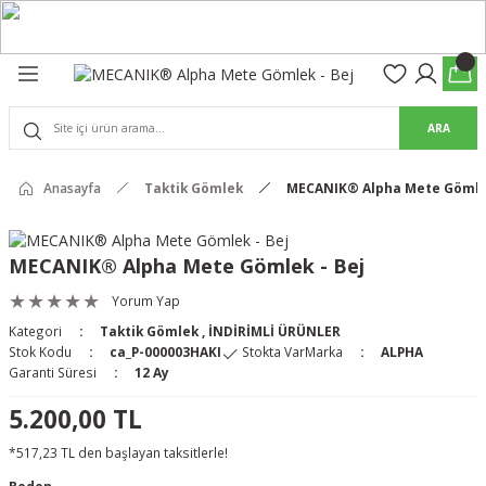
Geri Dön
Geri Dön
olon
suar
ARA
Pantolon
Anasayfa
Taktik Gömlek
MECANIK® Alpha Mete Gömlek
rs Pro Pantolon
rs Pantolon
an & Kalkanlar
MECANIK® Alpha Mete Gömlek - Bej
ksesuarları
Yorum Yap
Kategori
Taktik Gömlek
,
İNDİRİMLİ ÜRÜNLER
 (Mag-Well) ve Arka Kabzalar
Stok Kodu
ca_P-000003HAKI
Stokta Var
Marka
ALPHA
Garanti Süresi
12 Ay
r Kılıfları
5.200,00 TL
*517,23 TL den başlayan taksitlerle!