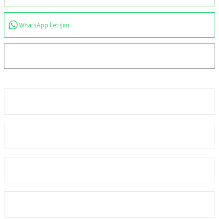
WhatsApp İletişim
bilgi@akincilartaktik.com
Kurumsal
Alışveriş
Kategoriler
Üyelik