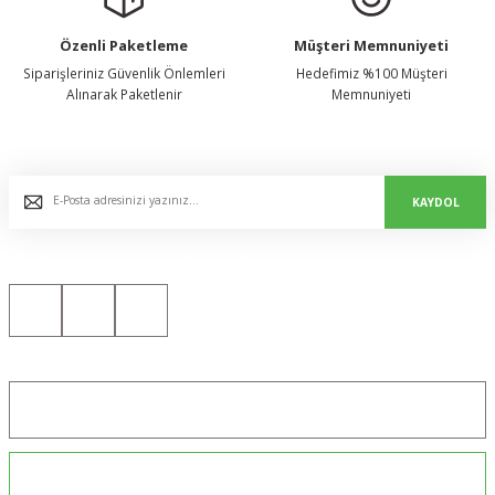
Özenli Paketleme
Müşteri Memnuniyeti
Siparişleriniz Güvenlik Önlemleri
Hedefimiz %100 Müşteri
Alınarak Paketlenir
Memnuniyeti
E-Bülten Listemize Kaydolun, Avantaj ve Fırsatları Yakalayın...
KAYDOL
Bizi Sosyal Medyada da Takip Edin!
Konum için tıklayın
0544 234 35 36