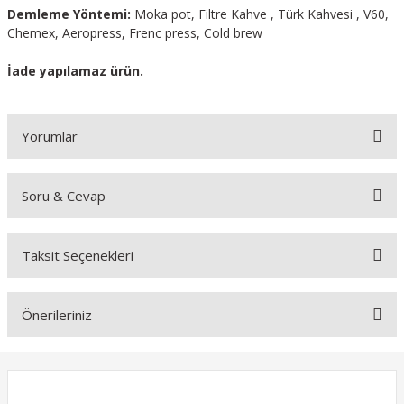
Demleme Yöntemi:
Moka pot, Filtre Kahve , Türk Kahvesi , V60,
Chemex, Aeropress, Frenc press, Cold brew
İade yapılamaz ürün.
Yorumlar
Soru & Cevap
Bu ürüne ilk yorumu siz yapın!
Taksit Seçenekleri
Yorum Yaz
Ürün hakkında henüz soru sorulmamış.
Önerileriniz
Soru Sor
Bu ürünün fiyat bilgisi, resim, ürün açıklamalarında ve diğer
konularda yetersiz gördüğünüz noktaları öneri formunu kullanarak
tarafımıza iletebilirsiniz.