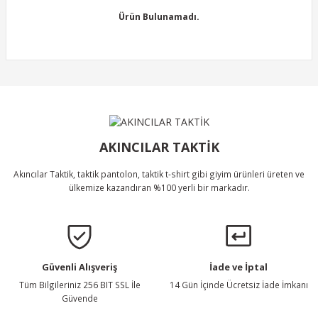
Görüş ve önerileriniz için teşekkür ederiz.
Ürün Bulunamadı.
Ürün resmi kalitesiz, bozuk veya görüntülenemiyor.
Ürün açıklamasında eksik bilgiler bulunuyor.
Ürün bilgilerinde hatalar bulunuyor.
Ürün Bulunamadı.
Ürün fiyatı diğer sitelerden daha pahalı.
Bu ürüne benzer farklı alternatifler olmalı.
AKINCILAR TAKTİK
Akıncılar Taktik, taktik pantolon, taktik t-shirt gibi giyim ürünleri üreten ve
ülkemize kazandıran %100 yerli bir markadır.
Gönder
Güvenli Alışveriş
İade ve İptal
Tüm Bilgileriniz 256 BIT SSL İle
14 Gün İçinde Ücretsiz İade İmkanı
Güvende