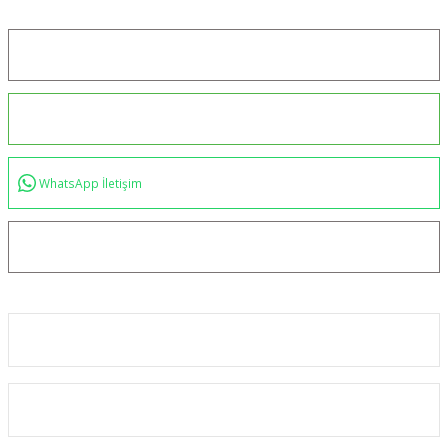
Konum için tıklayın
0544 234 35 36
WhatsApp İletişim
bilgi@akincilartaktik.com
Kurumsal
Alışveriş