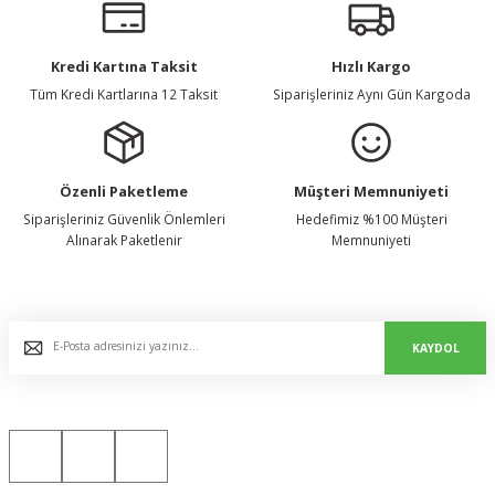
Kredi Kartına Taksit
Hızlı Kargo
Tüm Kredi Kartlarına 12 Taksit
Siparişleriniz Aynı Gün Kargoda
Özenli Paketleme
Müşteri Memnuniyeti
Siparişleriniz Güvenlik Önlemleri
Hedefimiz %100 Müşteri
Alınarak Paketlenir
Memnuniyeti
E-Bülten Listemize Kaydolun, Avantaj ve Fırsatları Yakalayın...
KAYDOL
Bizi Sosyal Medyada da Takip Edin!