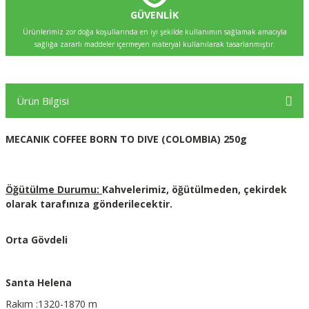
GÜVENLİK
Ürünlerimiz zor doğa koşullarında en iyi şekilde kullanımın sağlamak amacıyla
sağlığa zararlı maddeler içermeyen materyal kullanılarak tasarlanmıştır.
Ürün Bilgisi
MECANIK COFFEE BORN TO DIVE (COLOMBIA) 250g
Öğütülme Durumu:
Kahvelerimiz, öğütülmeden, çekirdek
olarak tarafınıza gönderilecektir.
Orta Gövdeli
Santa Helena
Rakım :1320-1870 m