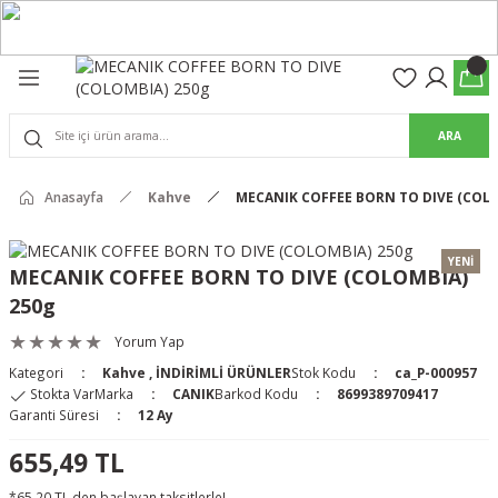
Geri Dön
Geri Dön
olon
suar
ARA
Pantolon
rs Pro Pantolon
Anasayfa
Kahve
MECANIK COFFEE BORN TO DIVE (COLO
rs Pantolon
an & Kalkanlar
YENİ
MECANIK COFFEE BORN TO DIVE (COLOMBIA)
250g
ksesuarları
Yorum Yap
 (Mag-Well) ve Arka Kabzalar
Kategori
Kahve
,
İNDİRİMLİ ÜRÜNLER
Stok Kodu
ca_P-000957
Stokta Var
Marka
CANIK
Barkod Kodu
8699389709417
r Kılıfları
Garanti Süresi
12 Ay
655,49 TL
*65,20 TL den başlayan taksitlerle!