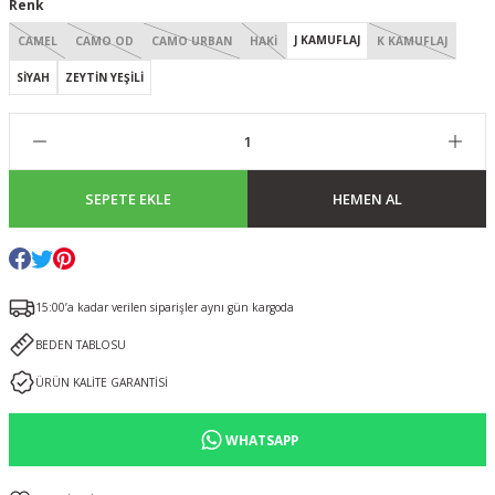
Renk
J KAMUFLAJ
CAMEL
CAMO OD
CAMO URBAN
HAKİ
K KAMUFLAJ
SİYAH
ZEYTİN YEŞİLİ
SEPETE EKLE
HEMEN AL
15:00’a kadar verilen siparişler aynı gün kargoda
BEDEN TABLOSU
ÜRÜN KALİTE GARANTİSİ
WHATSAPP