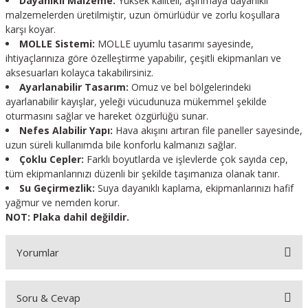
Dayanıklı Malzeme:
Yüksek kaliteli, aşınmaya dayanıklı
malzemelerden üretilmiştir, uzun ömürlüdür ve zorlu koşullara
karşı koyar.
MOLLE Sistemi:
MOLLE uyumlu tasarımı sayesinde,
ihtiyaçlarınıza göre özelleştirme yapabilir, çeşitli ekipmanları ve
aksesuarları kolayca takabilirsiniz.
Ayarlanabilir Tasarım:
Omuz ve bel bölgelerindeki
ayarlanabilir kayışlar, yeleği vücudunuza mükemmel şekilde
oturmasını sağlar ve hareket özgürlüğü sunar.
Nefes Alabilir Yapı:
Hava akışını artıran file paneller sayesinde,
uzun süreli kullanımda bile konforlu kalmanızı sağlar.
Çoklu Cepler:
Farklı boyutlarda ve işlevlerde çok sayıda cep,
tüm ekipmanlarınızı düzenli bir şekilde taşımanıza olanak tanır.
Su Geçirmezlik:
Suya dayanıklı kaplama, ekipmanlarınızı hafif
yağmur ve nemden korur.
NOT: Plaka dahil değildir.
Yorumlar
Soru & Cevap