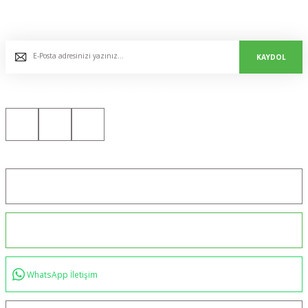
E-Bülten Listemize Kaydolun, Avantaj ve Fırsatları Yakalayın...
KAYDOL
Bizi Sosyal Medyada da Takip Edin!
Konum için tıklayın
0544 234 35 36
WhatsApp İletişim