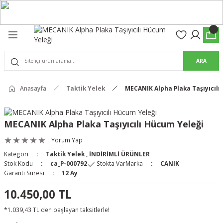
Geri Dön
Geri Dön
olon
suar
ARA
Pantolon
rs Pro Pantolon
Anasayfa
Taktik Yelek
MECANIK Alpha Plaka Taşıyıcılı
rs Pantolon
an & Kalkanlar
MECANIK Alpha Plaka Taşıyıcılı Hücum Yeleği
ksesuarları
Yorum Yap
Kategori
Taktik Yelek
,
İNDİRİMLİ ÜRÜNLER
 (Mag-Well) ve Arka Kabzalar
Stok Kodu
ca_P-000792
Stokta Var
Marka
CANIK
Garanti Süresi
12 Ay
r Kılıfları
10.450,00 TL
*1.039,43 TL den başlayan taksitlerle!