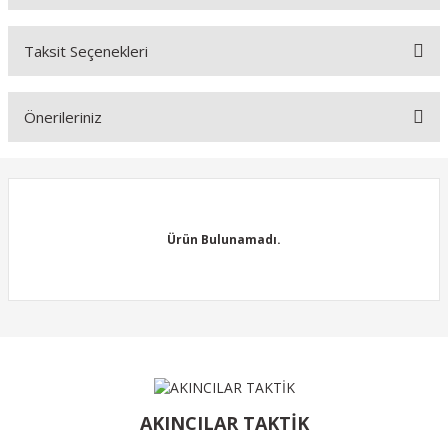
Bu ürüne ilk yorumu siz yapın!
Taksit Seçenekleri
Yorum Yaz
Ürün hakkında henüz soru sorulmamış.
Önerileriniz
Soru Sor
Bu ürünün fiyat bilgisi, resim, ürün açıklamalarında ve diğer
konularda yetersiz gördüğünüz noktaları öneri formunu kullanarak
tarafımıza iletebilirsiniz.
Görüş ve önerileriniz için teşekkür ederiz.
Ürün Bulunamadı.
Ürün resmi kalitesiz, bozuk veya görüntülenemiyor.
Ürün açıklamasında eksik bilgiler bulunuyor.
Ürün bilgilerinde hatalar bulunuyor.
Ürün Bulunamadı.
Ürün fiyatı diğer sitelerden daha pahalı.
Bu ürüne benzer farklı alternatifler olmalı.
AKINCILAR TAKTİK