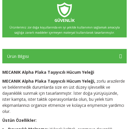
GÜVENLİK
Ürünlerimiz zor doğa koşullarında en iyi şekilde kullanımın sağlamak amacıyla
sağlığa zararlı maddeler içermeyen materyal kullanılarak tasarlanmıştır.
Ürün Bilgisi
MECANIK Alpha Plaka Taşıyıcılı Hücum Yeleği
MECANIK Alpha Plaka Taşıyıcılı Hücum Yeleği,
zorlu arazilerde
ve beklenmedik durumlarda size en üst düzey işlevsellik ve
dayanıklılık sunmak için tasarlanmıştır. İster doğa yürüyüşünde,
ister kampta, ister taktik operasyonlarda olun, bu yelek tüm
ekipmanlarınızı organize etmenize ve kolayca erişmenize yardımcı
olur.
Üstün Özellikler: