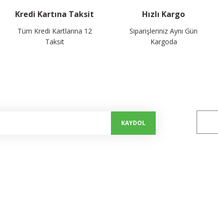
Kredi Kartına Taksit
Hızlı Kargo
Tüm Kredi Kartlarına 12
Siparişleriniz Aynı Gün
Taksit
Kargoda
alayın...
Bizi 
KAYDOL
Kurumsal
Alışveriş
Hakkımızda
Mesafeli Satış Sözleşmesi
İletişim Formu
Gizlilik ve Güvenlik