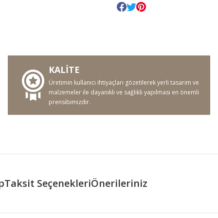
KALİTE
Üretimin kullanıcı ihtiyaçları gözetilerek yerli tasarım ve
malzemeler ile dayanıklı ve sağlıklı yapılması en önemli
prensibimizdir.
p
Taksit Seçenekleri
Önerileriniz