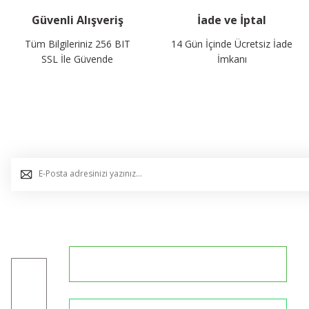
Güvenli Alışveriş
İade ve İptal
Tüm Bilgileriniz 256 BIT
14 Gün İçinde Ücretsiz İade
SSL İle Güvende
İmkanı
E-Bülten Listemize Kaydolun, Avantaj ve Fırsatları Yak
0544 234 35 36