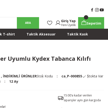
Giriş Yap
ARA
Sepetim
Yeni Üyelik
k T-shirt
Taktik Aksesuar
Taktik Kask
r Uyumlu Kydex Tabanca Kılıfı
,
İNDİRİMLİ ÜRÜNLER
Stok Kodu
ca_P-000855
Stokta Var
i
12 Ay
15:00’a kadar verilen
siparişler aynı gün kargoda
rle!