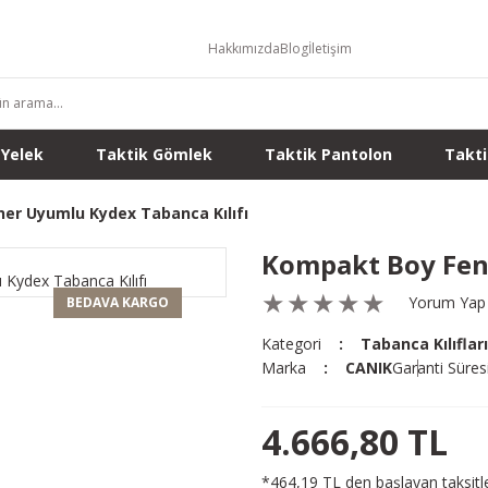
Hakkımızda
Blog
İletişim
 Yelek
Taktik Gömlek
Taktik Pantolon
Takti
er Uyumlu Kydex Tabanca Kılıfı
Kompakt Boy Fene
Yorum Yap
BEDAVA KARGO
Kategori
Tabanca Kılıfları
Marka
CANIK
Garanti Süres
4.666,80 TL
*464,19 TL den başlayan taksitle