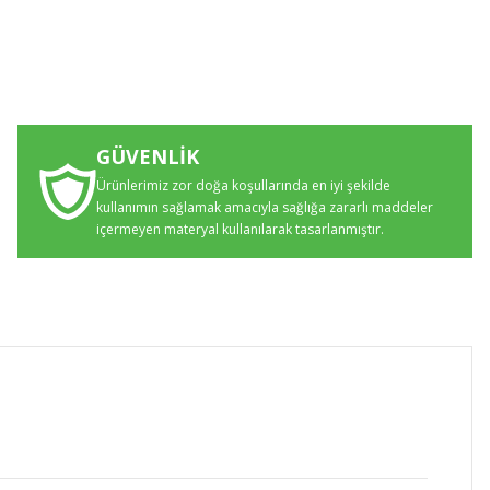
GÜVENLİK
Ürünlerimiz zor doğa koşullarında en iyi şekilde
kullanımın sağlamak amacıyla sağlığa zararlı maddeler
içermeyen materyal kullanılarak tasarlanmıştır.