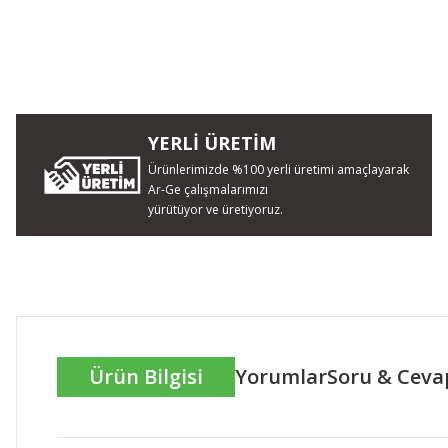
YERLİ ÜRETİM
Ürünlerimizde %100 yerli üretimi amaçlayarak
Ar-Ge çalışmalarımızı
yürütüyor ve üretiyoruz.
Ürün Bilgisi
Yorumlar
Soru & Ceva