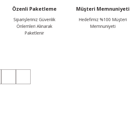
Özenli Paketleme
Müşteri Memnuniyeti
Siparişleriniz Güvenlik
Hedefimiz %100 Müşteri
Önlemleri Alınarak
Memnuniyeti
Paketlenir
Sosyal Medyada da Takip Edin!
Kategoriler
Üyelik
Taktik T-shirt
Hesabım
Taktik Gömlek
Yeni Üyelik