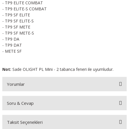
- TP9 ELITE COMBAT
- TP9 ELITE-S COMBAT
- TP9 SF ELITE
- TP9 SF ELITE-S
- TP9 SF METE
- TP9 SF METE-S
- TP9 DA
- TP9 DAT
- METE SF
Not:
Sade OLIGHT PL Mini - 2 tabanca feneri ile uyumludur.
Yorumlar
Soru & Cevap
Bu ürüne ilk yorumu siz yapın!
Taksit Seçenekleri
Yorum Yaz
Ürün hakkında henüz soru sorulmamış.