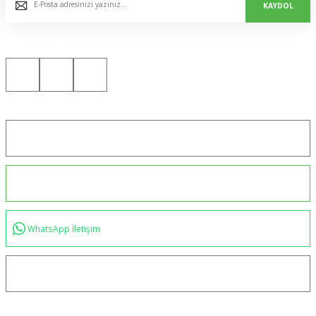
KAYDOL
Bizi Sosyal Medyada da Takip Edin!
Konum için tıklayın
0544 234 35 36
WhatsApp İletişim
bilgi@akincilartaktik.com