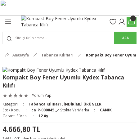
Geri Dön
Geri Dön
olon
suar
ARA
Pantolon
rs Pro Pantolon
Anasayfa
Tabanca Kılıfları
Kompakt Boy Fener Uyumlu 
rs Pantolon
an & Kalkanlar
Kompakt Boy Fener Uyumlu Kydex Tabanca
Kılıfı
ksesuarları
Yorum Yap
 (Mag-Well) ve Arka Kabzalar
Kategori
Tabanca Kılıfları
,
İNDİRİMLİ ÜRÜNLER
Stok Kodu
ca_P-000845
Stokta Var
Marka
CANIK
r Kılıfları
Garanti Süresi
12 Ay
4.666,80 TL
*464,19 TL den başlayan taksitlerle!