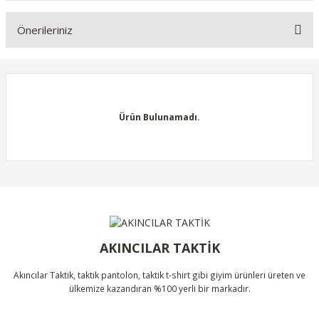
Önerileriniz
Soru Sor
Bu ürünün fiyat bilgisi, resim, ürün açıklamalarında ve diğer
konularda yetersiz gördüğünüz noktaları öneri formunu kullanarak
tarafımıza iletebilirsiniz.
Görüş ve önerileriniz için teşekkür ederiz.
Ürün Bulunamadı.
Ürün resmi kalitesiz, bozuk veya görüntülenemiyor.
Ürün açıklamasında eksik bilgiler bulunuyor.
Ürün bilgilerinde hatalar bulunuyor.
Ürün Bulunamadı.
Ürün fiyatı diğer sitelerden daha pahalı.
Bu ürüne benzer farklı alternatifler olmalı.
AKINCILAR TAKTİK
Akıncılar Taktik, taktik pantolon, taktik t-shirt gibi giyim ürünleri üreten ve
ülkemize kazandıran %100 yerli bir markadır.