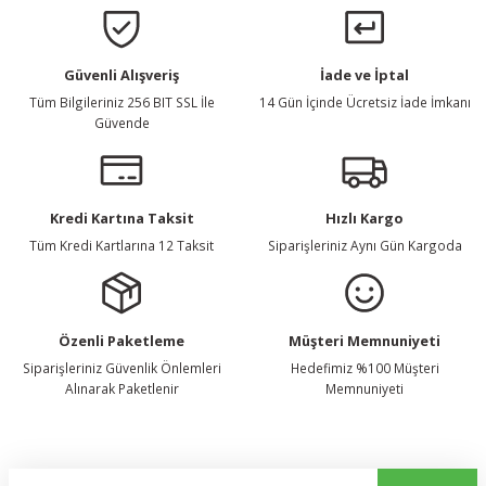
Gönder
Güvenli Alışveriş
İade ve İptal
Tüm Bilgileriniz 256 BIT SSL İle
14 Gün İçinde Ücretsiz İade İmkanı
Güvende
Kredi Kartına Taksit
Hızlı Kargo
Tüm Kredi Kartlarına 12 Taksit
Siparişleriniz Aynı Gün Kargoda
Özenli Paketleme
Müşteri Memnuniyeti
Siparişleriniz Güvenlik Önlemleri
Hedefimiz %100 Müşteri
Alınarak Paketlenir
Memnuniyeti
E-Bülten Listemize Kaydolun, Avantaj ve Fırsatları Yakalayın...