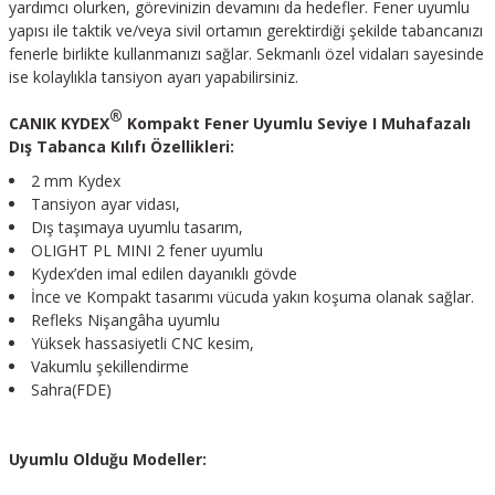
yardımcı olurken, görevinizin devamını da hedefler. Fener uyumlu
yapısı ile taktik ve/veya sivil ortamın gerektirdiği şekilde tabancanızı
fenerle birlikte kullanmanızı sağlar. Sekmanlı özel vidaları sayesinde
ise kolaylıkla tansiyon ayarı yapabilirsiniz.
®
CANIK KYDEX
Kompakt Fener Uyumlu Seviye I Muhafazalı
Dış Tabanca Kılıfı Özellikleri:
2 mm Kydex
Tansiyon ayar vidası,
Dış taşımaya uyumlu tasarım,
OLIGHT PL MINI 2 fener uyumlu
Kydex’den imal edilen dayanıklı gövde
İnce ve Kompakt tasarımı vücuda yakın koşuma olanak sağlar.
Refleks Nişangâha uyumlu
Yüksek hassasiyetli CNC kesim,
Vakumlu şekillendirme
Sahra(FDE)
Uyumlu Olduğu Modeller: