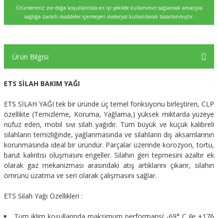
Ürünlerimiz zor doğa koşullarında en iyi şekilde kullanımın sağlamak amacıyla
sağlığa zararlı maddeler içermeyen materyal kullanılarak tasarlanmıştır.
Ürün Bilgisi
ETS SİLAH BAKIM YAĞI
ETS SİLAH YAĞI tek bir üründe üç temel fonksiyonu birleştiren, CLP
özellikte (Temizleme, Koruma, Yağlama,) yüksek miktarda yüzeye
nüfuz eden, mobil sıvı silah yağıdır. Tüm büyük ve küçük kalibreli
silahların temizliğinde, yağlanmasında ve silahların dış aksamlarının
korunmasında ideal bir üründür. Parçalar üzerinde korozyon, tortu,
barut kalıntısı oluşmasını engeller. Silahın geri tepmesini azaltır ek
olarak gaz mekanizması arasındaki atış artıklarını çıkarır, silahın
ömrünü uzatma ve seri olarak çalışmasını sağlar.
ETS Silah Yağı Özellikleri :
Tüm iklim koşullarında maksimum performans( -69° C ile +176