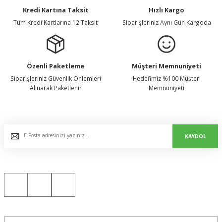
Kredi Kartına Taksit
Hızlı Kargo
Tüm Kredi Kartlarına 12 Taksit
Siparişleriniz Aynı Gün Kargoda
Özenli Paketleme
Müşteri Memnuniyeti
Siparişleriniz Güvenlik Önlemleri
Hedefimiz %100 Müşteri
Alınarak Paketlenir
Memnuniyeti
E-Bülten Listemize Kaydolun, Avantaj ve Fırsatları Yakalayın...
KAYDOL
Bizi Sosyal Medyada da Takip Edin!