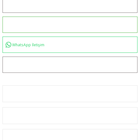
Konum için tıklayın
0544 234 35 36
WhatsApp İletişim
bilgi@akincilartaktik.com
Kurumsal
Alışveriş
Kategoriler