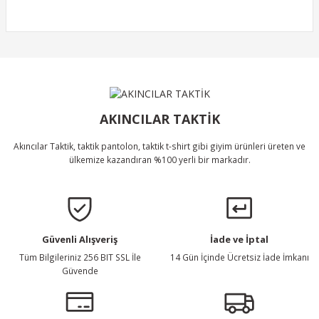
Ürün resmi kalitesiz, bozuk veya görüntülenemiyor.
Ürün açıklamasında eksik bilgiler bulunuyor.
Ürün bilgilerinde hatalar bulunuyor.
Ürün Bulunamadı.
Ürün fiyatı diğer sitelerden daha pahalı.
Bu ürüne benzer farklı alternatifler olmalı.
AKINCILAR TAKTİK
Akıncılar Taktik, taktik pantolon, taktik t-shirt gibi giyim ürünleri üreten ve
ülkemize kazandıran %100 yerli bir markadır.
Gönder
Güvenli Alışveriş
İade ve İptal
Tüm Bilgileriniz 256 BIT SSL İle
14 Gün İçinde Ücretsiz İade İmkanı
Güvende