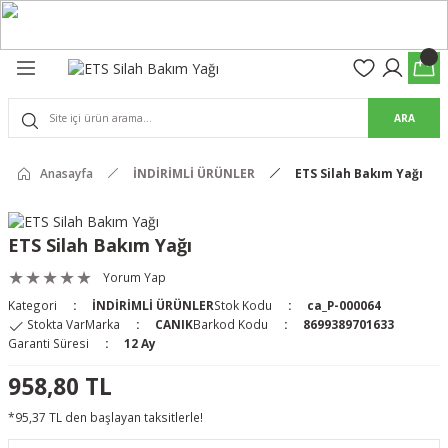
Geri Dön
Geri Dön
olon
suar
ARA
Pantolon
Anasayfa
İNDİRİMLİ ÜRÜNLER
ETS Silah Bakım Yağı
rs Pro Pantolon
rs Pantolon
an & Kalkanlar
ETS Silah Bakım Yağı
ksesuarları
Yorum Yap
Kategori
İNDİRİMLİ ÜRÜNLER
Stok Kodu
ca_P-000064
 (Mag-Well) ve Arka Kabzalar
Stokta Var
Marka
CANIK
Barkod Kodu
8699389701633
Garanti Süresi
12 Ay
r Kılıfları
958,80 TL
*95,37 TL den başlayan taksitlerle!