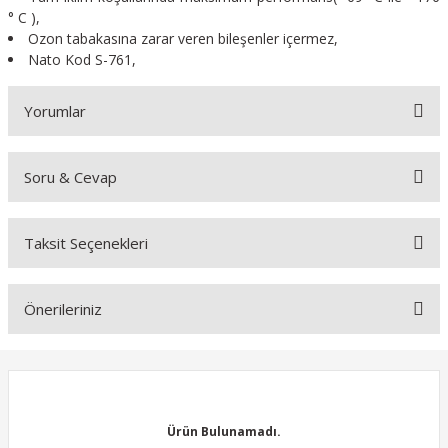
° C ),
Ozon tabakasına zarar veren bileşenler içermez,
Nato Kod S-761,
Yorumlar
Soru & Cevap
Bu ürüne ilk yorumu siz yapın!
Taksit Seçenekleri
Yorum Yaz
Ürün hakkında henüz soru sorulmamış.
Önerileriniz
Soru Sor
Bu ürünün fiyat bilgisi, resim, ürün açıklamalarında ve diğer
konularda yetersiz gördüğünüz noktaları öneri formunu kullanarak
tarafımıza iletebilirsiniz.
Görüş ve önerileriniz için teşekkür ederiz.
Ürün Bulunamadı.