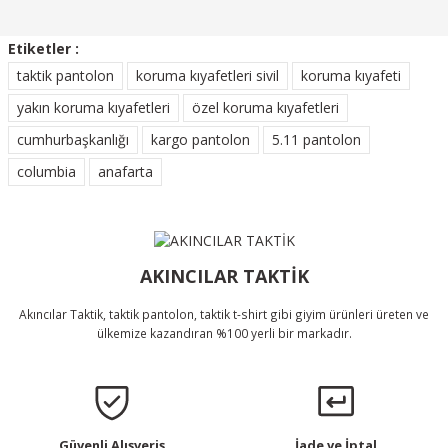
Ürün açıklamasında eksik bilgiler bulunuyor.
Etiketler :
Ürün bilgilerinde hatalar bulunuyor.
taktik pantolon
koruma kıyafetleri sivil
koruma kıyafeti
Ürün Bulunamadı.
Ürün fiyatı diğer sitelerden daha pahalı.
yakın koruma kıyafetleri
özel koruma kıyafetleri
Bu ürüne benzer farklı alternatifler olmalı.
cumhurbaşkanlığı
kargo pantolon
5.11 pantolon
columbia
anafarta
Gönder
AKINCILAR TAKTİK
Akıncılar Taktik, taktik pantolon, taktik t-shirt gibi giyim ürünleri üreten ve
ülkemize kazandıran %100 yerli bir markadır.
Güvenli Alışveriş
İade ve İptal