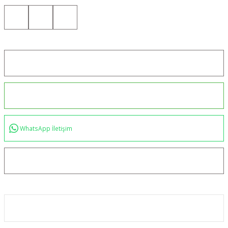
Konum için tıklayın
0544 234 35 36
WhatsApp İletişim
bilgi@akincilartaktik.com
Kurumsal