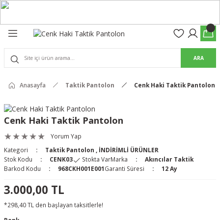
Geri Dön
Geri Dön
olon
suar
ARA
Pantolon
Anasayfa
Taktik Pantolon
Cenk Haki Taktik Pantolon
rs Pro Pantolon
rs Pantolon
an & Kalkanlar
Cenk Haki Taktik Pantolon
ksesuarları
Yorum Yap
Kategori
Taktik Pantolon
,
İNDİRİMLİ ÜRÜNLER
 (Mag-Well) ve Arka Kabzalar
Stok Kodu
CENK03
Stokta Var
Marka
Akıncılar Taktik
Barkod Kodu
968CKH001E001
Garanti Süresi
12 Ay
r Kılıfları
3.000,00 TL
*298,40 TL den başlayan taksitlerle!