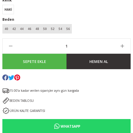
Renk
HAKİ
Beden
40
42
44
46
48
50
52
54
56
SEPETE EKLE
HEMEN AL
15:00’a kadar verilen siparişler aynı gün kargoda
BEDEN TABLOSU
ÜRÜN KALİTE GARANTİSİ
WHATSAPP