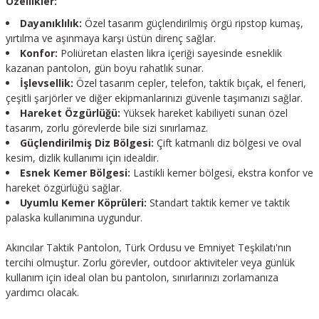
Özellikler:
Dayanıklılık:
Özel tasarım güçlendirilmiş örgü ripstop kumaş,
yırtılma ve aşınmaya karşı üstün direnç sağlar.
Konfor:
Poliüretan elasten likra içeriği sayesinde esneklik
kazanan pantolon, gün boyu rahatlık sunar.
İşlevsellik:
Özel tasarım cepler, telefon, taktik bıçak, el feneri,
çeşitli şarjörler ve diğer ekipmanlarınızı güvenle taşımanızı sağlar.
Hareket Özgürlüğü:
Yüksek hareket kabiliyeti sunan özel
tasarım, zorlu görevlerde bile sizi sınırlamaz.
Güçlendirilmiş Diz Bölgesi:
Çift katmanlı diz bölgesi ve oval
kesim, dizlik kullanımı için idealdir.
Esnek Kemer Bölgesi:
Lastikli kemer bölgesi, ekstra konfor ve
hareket özgürlüğü sağlar.
Uyumlu Kemer Köprüleri:
Standart taktik kemer ve taktik
palaska kullanımına uygundur.
Akıncılar Taktik Pantolon, Türk Ordusu ve Emniyet Teşkilatı'nın
tercihi olmuştur. Zorlu görevler, outdoor aktiviteler veya günlük
kullanım için ideal olan bu pantolon, sınırlarınızı zorlamanıza
yardımcı olacak.