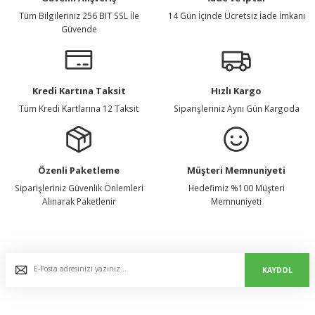
Tüm Bilgileriniz 256 BIT SSL İle
14 Gün İçinde Ücretsiz İade İmkanı
Güvende
Kredi Kartına Taksit
Hızlı Kargo
Tüm Kredi Kartlarına 12 Taksit
Siparişleriniz Aynı Gün Kargoda
Özenli Paketleme
Müşteri Memnuniyeti
Siparişleriniz Güvenlik Önlemleri
Hedefimiz %100 Müşteri
Alınarak Paketlenir
Memnuniyeti
E-Bülten Listemize Kaydolun, Avantaj ve Fırsatları Yakalayın...
KAYDOL
Bizi Sosyal Medyada da Takip Edin!