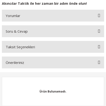
Akıncılar Taktik ile her zaman bir adım önde olun!
Yorumlar
Soru & Cevap
Bu ürüne ilk yorumu siz yapın!
Taksit Seçenekleri
Yorum Yaz
Ürün hakkında henüz soru sorulmamış.
Önerileriniz
Soru Sor
Bu ürünün fiyat bilgisi, resim, ürün açıklamalarında ve diğer
konularda yetersiz gördüğünüz noktaları öneri formunu kullanarak
tarafımıza iletebilirsiniz.
Görüş ve önerileriniz için teşekkür ederiz.
Ürün Bulunamadı.
Ürün resmi kalitesiz, bozuk veya görüntülenemiyor.