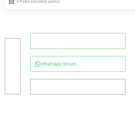
0544 234 35 36
Konum için tıklayın
WhatsApp İletişim
bilgi@akincilartaktik.com
Copyright 2024 © www.akincilartaktik.com - Tüm Hakları Saklıdır.