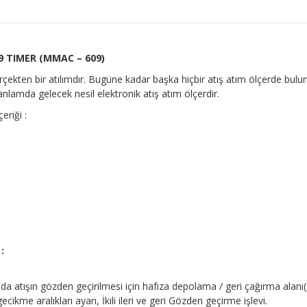
9 TIMER (MMAC – 609)
kten bir atılımdır. Bugüne kadar başka hiçbir atış atım ölçerde bulunm
nlamda gelecek nesil elektronik atış atım ölçerdir.
riği :
:
yıda atışın gözden geçirilmesi için hafıza depolama / geri çağırma alanı(
ikme aralıkları ayarı, İkili ileri ve geri Gözden geçirme işlevi.