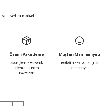
n %100 yerli bir markadır.
Özenli Paketleme
Müşteri Memnuniyeti
Siparişleriniz Güvenlik
Hedefimiz %100 Müşteri
Önlemleri Alınarak
Memnuniyeti
Paketlenir
Sosyal Medyada da Takip Edin!