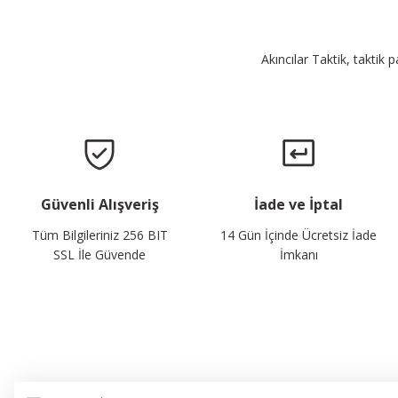
Akıncılar Taktik, taktik 
Güvenli Alışveriş
İade ve İptal
Tüm Bilgileriniz 256 BIT
14 Gün İçinde Ücretsiz İade
SSL İle Güvende
İmkanı
E-Bülten Listemize Kaydolun, Avantaj ve Fırsatları Yak