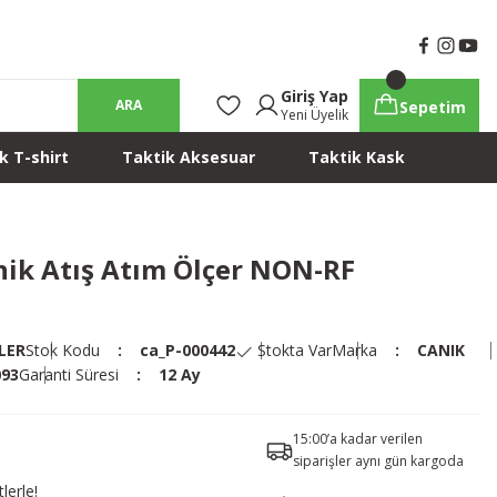
Giriş Yap
ARA
Sepetim
Yeni Üyelik
k T-shirt
Taktik Aksesuar
Taktik Kask
nik Atış Atım Ölçer NON-RF
LER
Stok Kodu
ca_P-000442
Stokta Var
Marka
CANIK
093
Garanti Süresi
12 Ay
15:00’a kadar verilen
siparişler aynı gün kargoda
lerle!