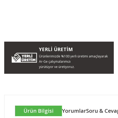
YERLİ ÜRETİM
Ürünlerimizde %100 yerli üretimi amaçlayarak
Ar-Ge çalışmalarımızı
yürütüyor ve üretiyoruz.
Ürün Bilgisi
Yorumlar
Soru & Ceva