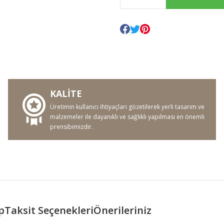
KALİTE
Üretimin kullanıcı ihtiyaçları gözetilerek yerli tasarım ve
malzemeler ile dayanıklı ve sağlıklı yapılması en önemli
prensibimizdir.
p
Taksit Seçenekleri
Önerileriniz