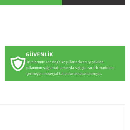
GÜVENLİK
Ürünlerimiz zor doğa koşullarında en iyi şekilde
kullanımın sağlamak amacıyla sağlığa zararlı maddeler
içermeyen materyal kullanılarak tasarlanmıştır.