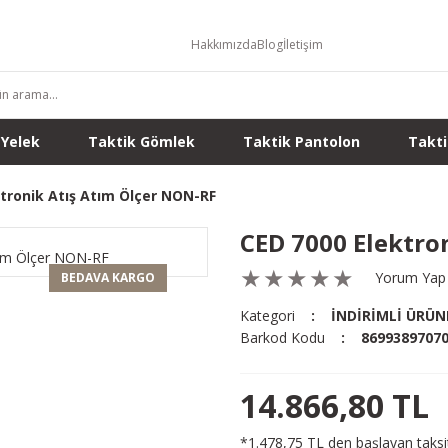
Hakkımızda
Blog
İletişim
 Yelek
Taktik Gömlek
Taktik Pantolon
Takti
tronik Atış Atım Ölçer NON-RF
CED 7000 Elektro
Yorum Yap
BEDAVA KARGO
Kategori
İNDİRİMLİ ÜRÜN
Barkod Kodu
8699389707
14.866,80 TL
*1.478,75 TL den başlayan taksit