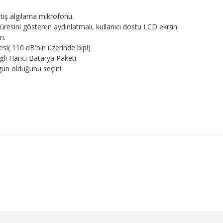
tış algılama mikrofonu.
süresini gösteren aydınlatmalı, kullanıcı dostu LCD ekran.
ı.
esi( 110 dB'nin üzerinde bip!)
ağlı Harici Batarya Paketi.
ygun olduğunu seçin!
konularda yetersiz gördüğünüz noktaları öneri formunu kullanarak tarafım
Ürün hakkında henüz soru sorulmamış.
Bu ürüne ilk yorumu siz yapın!
Yorum Yaz
Soru Sor