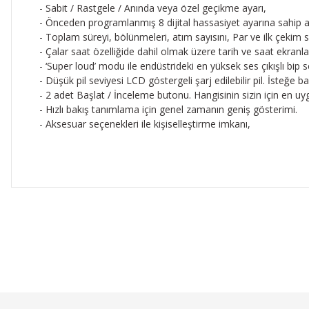
- Sabit / Rastgele / Anında veya özel geçikme ayarı,
- Önceden programlanmış 8 dijital hassasiyet ayarına sahip a
- Toplam süreyi, bölünmeleri, atım sayısını, Par ve ilk çekim 
- Çalar saat özelliğide dahil olmak üzere tarih ve saat ekranlar
- ‘Super loud’ modu ile endüstrideki en yüksek ses çıkışlı bip s
- Düşük pil seviyesi LCD göstergeli şarj edilebilir pil. İsteğe b
- 2 adet Başlat / İnceleme butonu. Hangisinin sizin için en u
- Hızlı bakış tanımlama için genel zamanın geniş gösterimi.
- Aksesuar seçenekleri ile kişiselleştirme imkanı,
Bu ürünün fiyat bilgisi, resim, ürün açıklamalarında ve diğer 
Görüş ve önerileriniz için teşekkür ederiz.
Ürün resmi kalitesiz, bozuk veya görüntülenemiyor.
Ürün açıklamasında eksik bilgiler bulunuyor.
Ürün bilgilerinde hatalar bulunuyor.