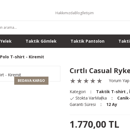
Hakkımızda
Blog
İletişim
 Yelek
Taktik Gömlek
Taktik Pantolon
Takti
 Polo T-shirt - Kiremit
Cırtlı Casual Ryke
Yorum Yap
BEDAVA KARGO
Kategori
Taktik T-shirt
,
Stokta Var
Marka
Canik
Garanti Süresi
12 Ay
1.770,00 TL