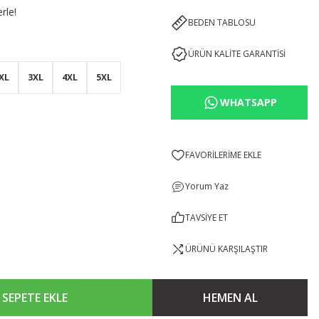
rle!
BEDEN TABLOSU
ÜRÜN KALİTE GARANTİSİ
XL
3XL
4XL
5XL
WHATSAPP
Yorum Yaz
TAVSİYE ET
ÜRÜNÜ KARŞILAŞTIR
SEPETE EKLE
HEMEN AL