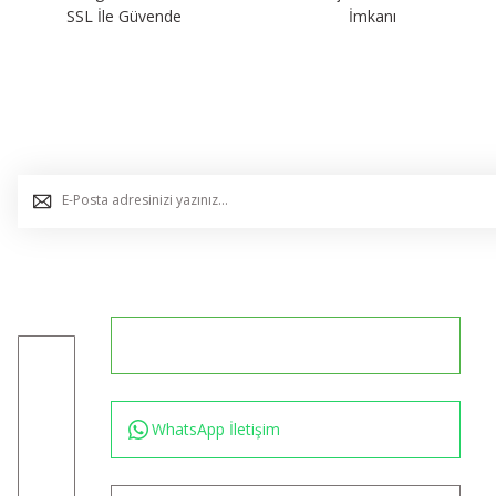
SSL İle Güvende
İmkanı
E-Bülten Listemize Kaydolun, Avantaj ve Fırsatları Yak
0544 234 35 36
Konum için tıklayın
WhatsApp İletişim