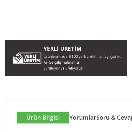
YERLİ ÜRETİM
Ürünlerimizde %100 yerli üretimi amaçlayarak
Ar-Ge çalışmalarımızı
yürütüyor ve üretiyoruz.
Ürün Bilgisi
Yorumlar
Soru & Ceva