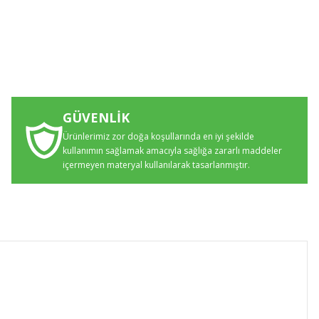
GÜVENLİK
Ürünlerimiz zor doğa koşullarında en iyi şekilde
kullanımın sağlamak amacıyla sağlığa zararlı maddeler
içermeyen materyal kullanılarak tasarlanmıştır.