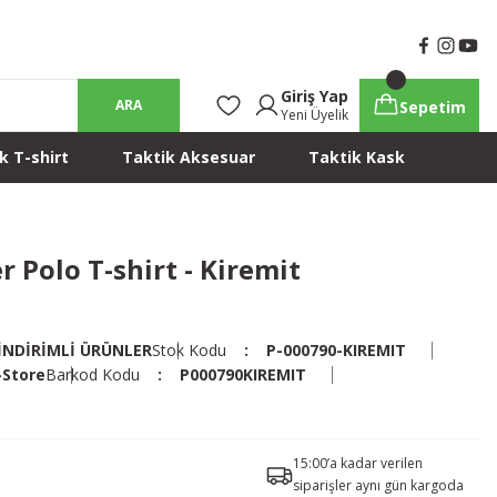
Giriş Yap
ARA
Sepetim
Yeni Üyelik
k T-shirt
Taktik Aksesuar
Taktik Kask
r Polo T-shirt - Kiremit
İNDİRİMLİ ÜRÜNLER
Stok Kodu
P-000790-KIREMIT
-Store
Barkod Kodu
P000790KIREMIT
15:00’a kadar verilen
siparişler aynı gün kargoda