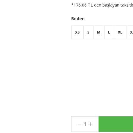
*176,06 TL den başlayan taksitle
Beden
XS
S
M
L
XL
X