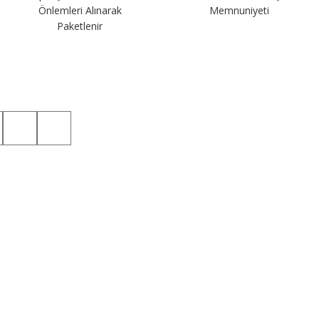
Önlemleri Alınarak
Memnuniyeti
Paketlenir
Sosyal Medyada da Takip Edin!
Kategoriler
Üyelik
Taktik T-shirt
Hesabım
Taktik Gömlek
Yeni Üyelik
Taktik Pantolon
Üye Girişi
Taktik Yağmurluk
Şifremi Unuttum