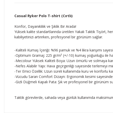
Casual Ryker Polo T-shirt (Cırtlı)
Konfor, Dayanıklılık ve Şıklık Bir Arada!
Yüksek kalite standartlarında üretilen Yakalı Taktik Tişört
kabiliyetinizi artırırken, profesyonel bir görünüm sağlar.
-Kaliteli Kumaş İçeriği: %96 pamuk ve %4 likra karışımı sayesi
-Optimum Gramaj: 225 gr/m² (+/-10) kumaş yoğunluğu ile hafi
-Mecolour Yüksek Kaliteli Boya: Uzun ömürlü ve solmaya karş
-Nefes Alabilir Yapı: Hava geçirgenliği sayesinde terlemeyi mi
-Ter Emici Özellik: Uzun süreli kullanımda kuru ve konforlu k
-Vücudu Saran Comfort Dizayn: Ergonomik kesimi sayesinde 
-Gizli Düğmeli Kapalı Pata: Şık ve profesyonel bir görünüm 
Taktik görevlerde, sahada veya günlük kullanımda maksimum ra