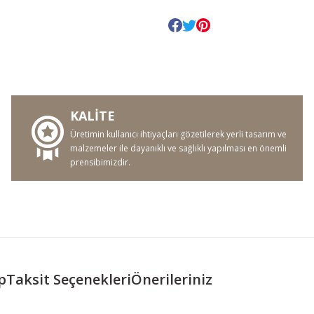
KALİTE
Üretimin kullanıcı ihtiyaçları gözetilerek yerli tasarım ve
malzemeler ile dayanıklı ve sağlıklı yapılması en önemli
prensibimizdir.
p
Taksit Seçenekleri
Önerileriniz