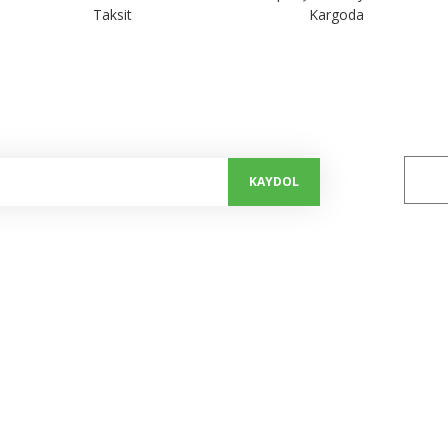
Taksit
Kargoda
alayın...
Bizi 
KAYDOL
Kurumsal
Alışveriş
Hakkımızda
Mesafeli Satış Sözleşmesi
İletişim Formu
Gizlilik ve Güvenlik
Kalite Politikamız
İptal ve İade Şartları
Bize Ulaşım
Kişisel Veriler Politikası