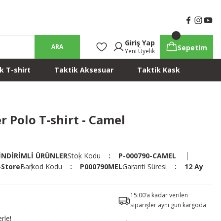
Giriş Yap
ARA
Sepetim
Yeni Üyelik
k T-shirt
Taktik Aksesuar
Taktik Kask
r Polo T-shirt - Camel
İNDİRİMLİ ÜRÜNLER
Stok Kodu
P-000790-CAMEL
-Store
Barkod Kodu
P000790MEL
Garanti Süresi
12 Ay
15:00’a kadar verilen
siparişler aynı gün kargoda
rle!