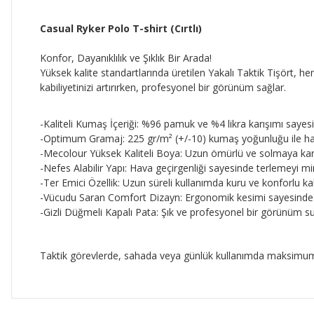
Casual Ryker Polo T-shirt (Cırtlı)
Konfor, Dayanıklılık ve Şıklık Bir Arada!
Yüksek kalite standartlarında üretilen Yakalı Taktik Tişört
kabiliyetinizi artırırken, profesyonel bir görünüm sağlar.
-Kaliteli Kumaş İçeriği: %96 pamuk ve %4 likra karışımı sayesi
-Optimum Gramaj: 225 gr/m² (+/-10) kumaş yoğunluğu ile hafi
-Mecolour Yüksek Kaliteli Boya: Uzun ömürlü ve solmaya karş
-Nefes Alabilir Yapı: Hava geçirgenliği sayesinde terlemeyi mi
-Ter Emici Özellik: Uzun süreli kullanımda kuru ve konforlu k
-Vücudu Saran Comfort Dizayn: Ergonomik kesimi sayesinde 
-Gizli Düğmeli Kapalı Pata: Şık ve profesyonel bir görünüm 
Taktik görevlerde, sahada veya günlük kullanımda maksimum ra
Bu ürünün fiyat bilgisi, resim, ürün açıklamalarında ve diğer 