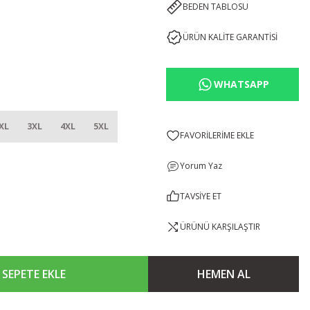
BEDEN TABLOSU
ÜRÜN KALİTE GARANTİSİ
WHATSAPP
XL
3XL
4XL
5XL
Yorum Yaz
TAVSİYE ET
ÜRÜNÜ KARŞILAŞTIR
SEPETE EKLE
HEMEN AL