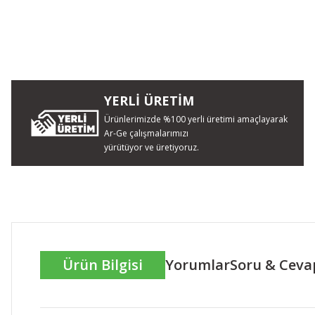
YERLİ ÜRETİM
Ürünlerimizde %100 yerli üretimi amaçlayarak
Ar-Ge çalışmalarımızı
yürütüyor ve üretiyoruz.
Ürün Bilgisi
Yorumlar
Soru & Ceva