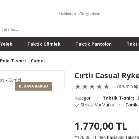
Hakkımızda
Blog
İletişim
 Yelek
Taktik Gömlek
Taktik Pantolon
Takti
 Polo T-shirt - Camel
Cırtlı Casual Ryke
Yorum Yap
BEDAVA KARGO
Kategori
Taktik T-shirt
,
Stokta Var
Marka
Canik
1.770,00 TL
*176,06 TL den başlayan taksitle