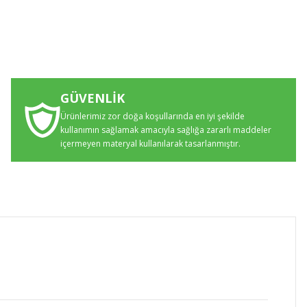
GÜVENLİK
Ürünlerimiz zor doğa koşullarında en iyi şekilde
kullanımın sağlamak amacıyla sağlığa zararlı maddeler
içermeyen materyal kullanılarak tasarlanmıştır.