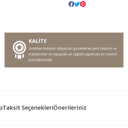
KALİTE
Üretimin kullanıcı ihtiyaçları gözetilerek yerli tasarım ve
malzemeler ile dayanıklı ve sağlıklı yapılması en önemli
prensibimizdir.
p
Taksit Seçenekleri
Önerileriniz