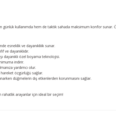
, hem günlük kullanımda hem de taktik sahada maksimum konfor sunar. Ö
nde esneklik ve dayanıklılık sunar.
f ve dayanıklıdır.
ı dayanıklı özel boyama teknolojisi.
nimuma indirir.
almanıza yardımcı olur.
hareket özgürlüğü sağlar.
sunarken düğmelerin dış etkenlerden korunmasını sağlar.
hatlık arayanlar için ideal bir seçim!
konularda yetersiz gördüğünüz noktaları öneri formunu kullanarak tarafım