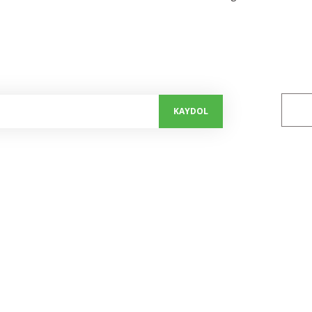
alayın...
Bizi 
KAYDOL
Kurumsal
Alışveriş
Hakkımızda
Mesafeli Satış Sözleşmesi
İletişim Formu
Gizlilik ve Güvenlik
Kalite Politikamız
İptal ve İade Şartları
Bize Ulaşım
Kişisel Veriler Politikası