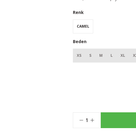
Renk
CAMEL
Beden
XS
S
M
L
XL
X