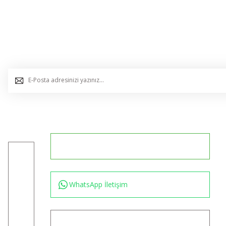
E-Bülten Listemize Kaydolun, Avantaj ve Fırsatları Yak
0544 234 35 36
Konum için tıklayın
WhatsApp İletişim
bilgi@akincilartaktik.com