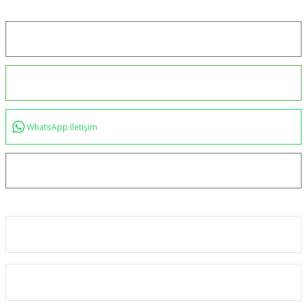
Konum için tıklayın
0544 234 35 36
WhatsApp İletişim
bilgi@akincilartaktik.com
Kurumsal
Alışveriş