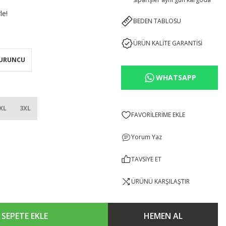
le!
BEDEN TABLOSU
ÜRÜN KALİTE GARANTİSİ
URUNCU
WHATSAPP
XL
3XL
Yorum Yaz
TAVSİYE ET
ÜRÜNÜ KARŞILAŞTIR
SEPETE EKLE
HEMEN AL