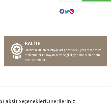
KALİTE
Üretimin kullanıcı ihtiyaçları gözetilerek yerli tasarım ve
malzemeler ile dayanıklı ve sağlıklı yapılması en önemli
prensibimizdir.
p
Taksit Seçenekleri
Önerileriniz