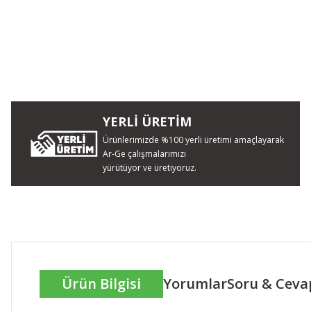
YERLİ ÜRETİM
Ürünlerimizde %100 yerli üretimi amaçlayarak
Ar-Ge çalışmalarımızı
yürütüyor ve üretiyoruz.
Ürün Bilgisi
Yorumlar
Soru & Ceva