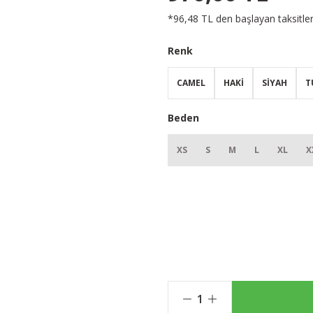
*96,48 TL den başlayan taksitler
Renk
CAMEL
HAKİ
SİYAH
T
Beden
XS
S
M
L
XL
X