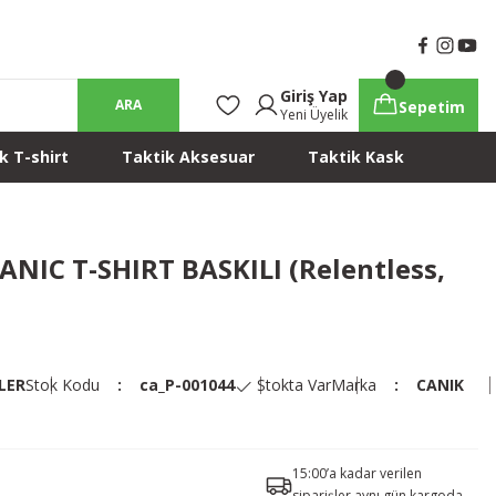
Giriş Yap
ARA
Sepetim
Yeni Üyelik
k T-shirt
Taktik Aksesuar
Taktik Kask
IC T-SHIRT BASKILI (Relentless,
LER
Stok Kodu
ca_P-001044
Stokta Var
Marka
CANIK
15:00’a kadar verilen
siparişler aynı gün kargoda