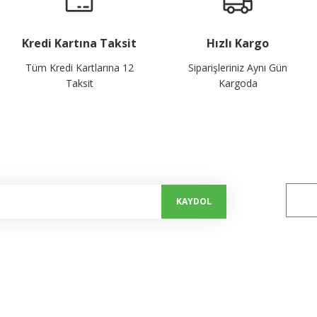
Kredi Kartına Taksit
Hızlı Kargo
Tüm Kredi Kartlarına 12
Siparişleriniz Aynı Gün
Taksit
Kargoda
alayın...
Bizi 
KAYDOL
Kurumsal
Alışveriş
Hakkımızda
Mesafeli Satış Sözleşmesi