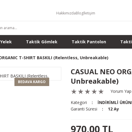
Hakkımızda
Blog
İletişim
 Yelek
Taktik Gömlek
Taktik Pantolon
Takti
RGANIC T-SHIRT BASKILI (Relentless, Unbreakable)
CASUAL NEO ORGAN
Unbreakable)
BEDAVA KARGO
Yorum Yap
Kategori
İNDİRİMLİ ÜRÜN
Garanti Süresi
12 Ay
970,00 TL