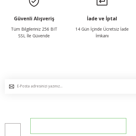
Güvenli Alışveriş
İade ve İptal
Tüm Bilgileriniz 256 BIT
14 Gün İçinde Ücretsiz İade
SSL İle Güvende
İmkanı
E-Bülten Listemize Kaydolun, Avantaj ve Fırsatları Yak
0544 234 35 36