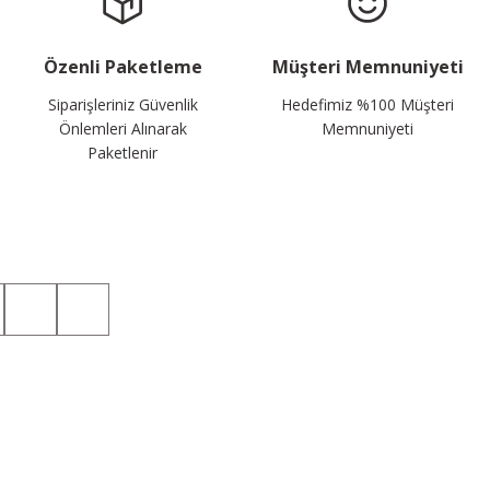
Özenli Paketleme
Müşteri Memnuniyeti
Siparişleriniz Güvenlik
Hedefimiz %100 Müşteri
Önlemleri Alınarak
Memnuniyeti
Paketlenir
Sosyal Medyada da Takip Edin!
Kategoriler
Üyelik
Taktik T-shirt
Hesabım