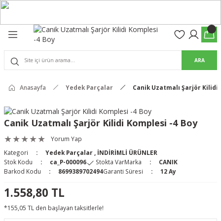
Geri Dön
Geri Dön
olon
suar
ARA
Pantolon
rs Pro Pantolon
Anasayfa
Yedek Parçalar
Canik Uzatmalı Şarjör Kilidi
rs Pantolon
an & Kalkanlar
Canik Uzatmalı Şarjör Kilidi Komplesi -4 Boy
ksesuarları
Yorum Yap
Kategori
Yedek Parçalar
,
İNDİRİMLİ ÜRÜNLER
 (Mag-Well) ve Arka Kabzalar
Stok Kodu
ca_P-000096
Stokta Var
Marka
CANIK
Barkod Kodu
8699389702494
Garanti Süresi
12 Ay
r Kılıfları
1.558,80 TL
*155,05 TL den başlayan taksitlerle!