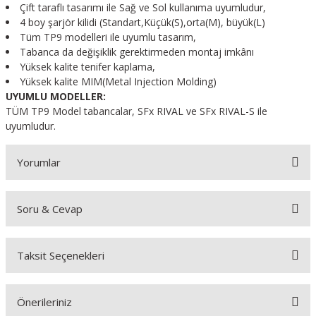
Çift taraflı tasarımı ile Sağ ve Sol kullanıma uyumludur,
4 boy şarjör kilidi (Standart,Küçük(S),orta(M), büyük(L)
Tüm TP9 modelleri ile uyumlu tasarım,
Tabanca da değişiklik gerektirmeden montaj imkânı
Yüksek kalite tenifer kaplama,
Yüksek kalite MIM(Metal Injection Molding)
UYUMLU MODELLER:
TÜM TP9 Model tabancalar, SFx RIVAL ve SFx RIVAL-S ile
uyumludur.
Yorumlar
Soru & Cevap
Bu ürüne ilk yorumu siz yapın!
Taksit Seçenekleri
Yorum Yaz
Ürün hakkında henüz soru sorulmamış.
Önerileriniz
Soru Sor