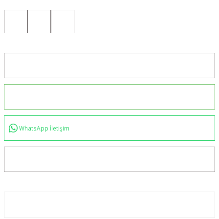
Bizi Sosyal Medyada da Takip Edin!
Konum için tıklayın
0544 234 35 36
WhatsApp İletişim
bilgi@akincilartaktik.com
Kurumsal