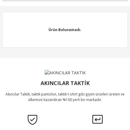
Bu ürünün fiyat bilgisi, resim, ürün açıklamalarında ve diğer
konularda yetersiz gördüğünüz noktaları öneri formunu kullanarak
tarafımıza iletebilirsiniz.
Görüş ve önerileriniz için teşekkür ederiz.
Ürün Bulunamadı.
Ürün resmi kalitesiz, bozuk veya görüntülenemiyor.
Ürün açıklamasında eksik bilgiler bulunuyor.
Ürün bilgilerinde hatalar bulunuyor.
Ürün Bulunamadı.
Ürün fiyatı diğer sitelerden daha pahalı.
Bu ürüne benzer farklı alternatifler olmalı.
AKINCILAR TAKTİK
Akıncılar Taktik, taktik pantolon, taktik t-shirt gibi giyim ürünleri üreten ve
ülkemize kazandıran %100 yerli bir markadır.
Gönder