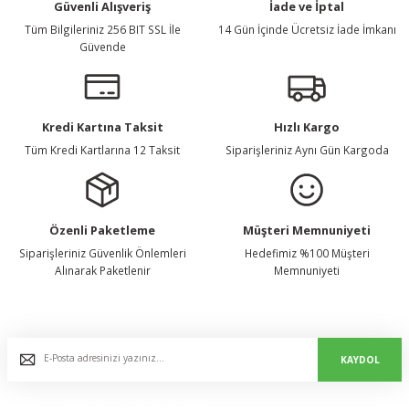
Güvenli Alışveriş
İade ve İptal
Tüm Bilgileriniz 256 BIT SSL İle
14 Gün İçinde Ücretsiz İade İmkanı
Güvende
Kredi Kartına Taksit
Hızlı Kargo
Tüm Kredi Kartlarına 12 Taksit
Siparişleriniz Aynı Gün Kargoda
Özenli Paketleme
Müşteri Memnuniyeti
Siparişleriniz Güvenlik Önlemleri
Hedefimiz %100 Müşteri
Alınarak Paketlenir
Memnuniyeti
E-Bülten Listemize Kaydolun, Avantaj ve Fırsatları Yakalayın...
KAYDOL