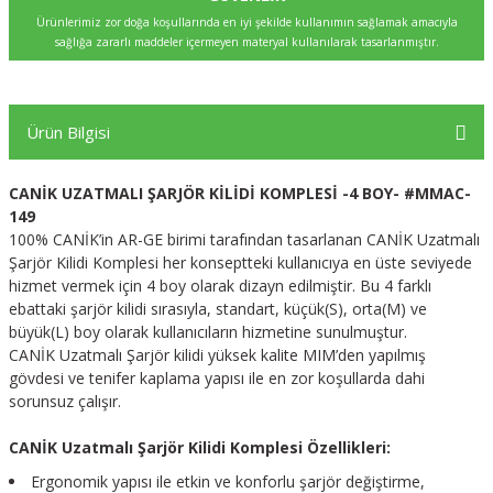
Ürünlerimiz zor doğa koşullarında en iyi şekilde kullanımın sağlamak amacıyla
sağlığa zararlı maddeler içermeyen materyal kullanılarak tasarlanmıştır.
Ürün Bilgisi
CANİK UZATMALI ŞARJÖR KİLİDİ KOMPLESİ -4 BOY- #MMAC-
149
100% CANİK’in AR-GE birimi tarafından tasarlanan CANİK Uzatmalı
Şarjör Kilidi Komplesi her konseptteki kullanıcıya en üste seviyede
hizmet vermek için 4 boy olarak dizayn edilmiştir. Bu 4 farklı
ebattaki şarjör kilidi sırasıyla, standart, küçük(S), orta(M) ve
büyük(L) boy olarak kullanıcıların hizmetine sunulmuştur.
CANİK Uzatmalı Şarjör kilidi yüksek kalite MIM’den yapılmış
gövdesi ve tenifer kaplama yapısı ile en zor koşullarda dahi
sorunsuz çalışır.
CANİK Uzatmalı Şarjör Kilidi Komplesi Özellikleri:
Ergonomik yapısı ile etkin ve konforlu şarjör değiştirme,