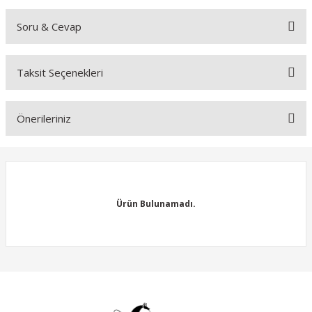
Soru & Cevap
Bu ürüne ilk yorumu siz yapın!
Taksit Seçenekleri
Yorum Yaz
Ürün hakkında henüz soru sorulmamış.
Önerileriniz
Soru Sor
Bu ürünün fiyat bilgisi, resim, ürün açıklamalarında ve diğer
konularda yetersiz gördüğünüz noktaları öneri formunu kullanarak
tarafımıza iletebilirsiniz.
Görüş ve önerileriniz için teşekkür ederiz.
Ürün Bulunamadı.
Ürün resmi kalitesiz, bozuk veya görüntülenemiyor.
Ürün açıklamasında eksik bilgiler bulunuyor.
Ürün bilgilerinde hatalar bulunuyor.
Ürün Bulunamadı.
Ürün fiyatı diğer sitelerden daha pahalı.