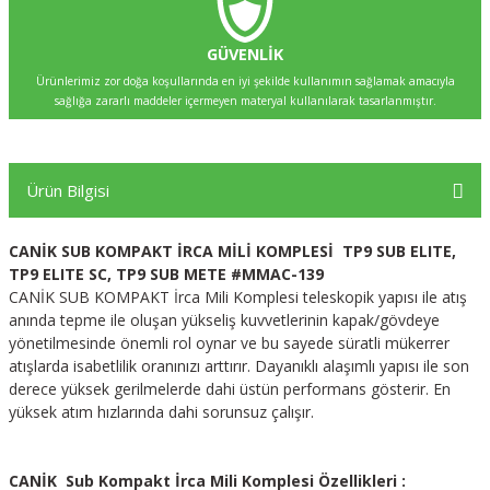
GÜVENLİK
Ürünlerimiz zor doğa koşullarında en iyi şekilde kullanımın sağlamak amacıyla
sağlığa zararlı maddeler içermeyen materyal kullanılarak tasarlanmıştır.
Ürün Bilgisi
CANİK SUB KOMPAKT İRCA MİLİ KOMPLESİ TP9 SUB ELITE,
TP9 ELITE SC, TP9 SUB METE #MMAC-139
CANİK SUB KOMPAKT İrca Mili Komplesi teleskopik yapısı ile atış
anında tepme ile oluşan yükseliş kuvvetlerinin kapak/gövdeye
yönetilmesinde önemli rol oynar ve bu sayede süratli mükerrer
atışlarda isabetlilik oranınızı arttırır. Dayanıklı alaşımlı yapısı ile son
derece yüksek gerilmelerde dahi üstün performans gösterir. En
yüksek atım hızlarında dahi sorunsuz çalışır.
CANİK Sub Kompakt İrca Mili Komplesi Özellikleri :