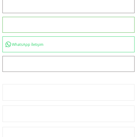
Konum için tıklayın
0544 234 35 36
WhatsApp İletişim
bilgi@akincilartaktik.com
Kurumsal
Alışveriş
Kategoriler