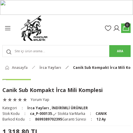
Geri Dön
Geri Dön
olon
suar
0
Pantolon
ARA
rs Pro Pantolon
rs Pantolon
an & Kalkanlar
Anasayfa
İrca Yayları
Canik Sub Kompakt İrca Mili Ko
ksesuarları
Canik Sub Kompakt İrca Mili Komplesi
 (Mag-Well) ve Arka Kabzalar
Yorum Yap
Kategori
İrca Yayları
,
İNDİRİMLİ ÜRÜNLER
r Kılıfları
Stok Kodu
ca_P-000135
Stokta Var
Marka
CANIK
Barkod Kodu
8699389702395
Garanti Süresi
12 Ay
1.318,80 TL