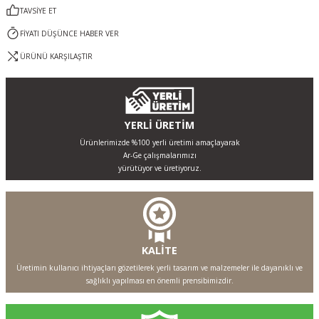
TAVSİYE ET
FİYATI DÜŞÜNCE HABER VER
ÜRÜNÜ KARŞILAŞTIR
YERLİ ÜRETİM
Ürünlerimizde %100 yerli üretimi amaçlayarak
Ar-Ge çalışmalarımızı
yürütüyor ve üretiyoruz.
KALİTE
Üretimin kullanıcı ihtiyaçları gözetilerek yerli tasarım ve malzemeler ile dayanıklı ve
sağlıklı yapılması en önemli prensibimizdir.