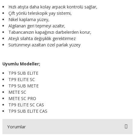
Hızlı atışta daha kolay arpacık kontrolü sağlar,
Çift yönlü teleskopik yay sistemi,
Nikel kaplama yüzey,
Algılanan geri tepmeyi azaltır,
Tabancanızın kapağınızı darbelerden korur,
Ateşli silahta değişiklik gerektirmez
Sürtünmeyi azaltan özel parlak yüzey
Uyumlu Modeller;
TP9 SUB ELITE
TP9 ELITE SC
TP9 SUB METE
METE SC
METE SC PRO
TP9 ELITE SC CAS
TP9 SUB ELITE CAS
Yorumlar