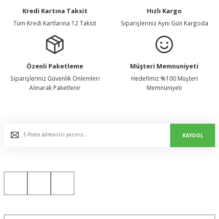
Kredi Kartına Taksit
Hızlı Kargo
Tüm Kredi Kartlarına 12 Taksit
Siparişleriniz Aynı Gün Kargoda
Özenli Paketleme
Müşteri Memnuniyeti
Siparişleriniz Güvenlik Önlemleri
Hedefimiz %100 Müşteri
Alınarak Paketlenir
Memnuniyeti
E-Bülten Listemize Kaydolun, Avantaj ve Fırsatları Yakalayın...
KAYDOL
Bizi Sosyal Medyada da Takip Edin!