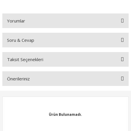
Yorumlar
Soru & Cevap
Bu ürüne ilk yorumu siz yapın!
Taksit Seçenekleri
Yorum Yaz
Ürün hakkında henüz soru sorulmamış.
Önerileriniz
Soru Sor
Bu ürünün fiyat bilgisi, resim, ürün açıklamalarında ve diğer
konularda yetersiz gördüğünüz noktaları öneri formunu kullanarak
tarafımıza iletebilirsiniz.
Görüş ve önerileriniz için teşekkür ederiz.
Ürün Bulunamadı.
Ürün resmi kalitesiz, bozuk veya görüntülenemiyor.