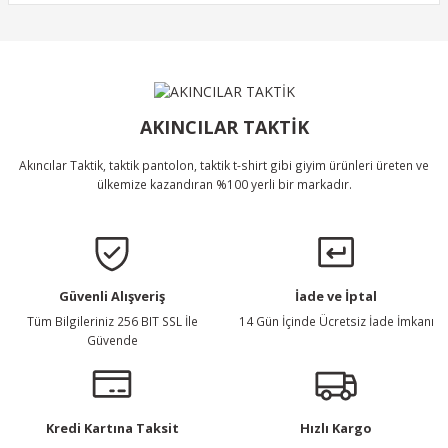
Ürün açıklamasında eksik bilgiler bulunuyor.
Ürün bilgilerinde hatalar bulunuyor.
Ürün Bulunamadı.
Ürün fiyatı diğer sitelerden daha pahalı.
Bu ürüne benzer farklı alternatifler olmalı.
AKINCILAR TAKTİK
Akıncılar Taktik, taktik pantolon, taktik t-shirt gibi giyim ürünleri üreten ve
ülkemize kazandıran %100 yerli bir markadır.
Gönder
Güvenli Alışveriş
İade ve İptal
Tüm Bilgileriniz 256 BIT SSL İle
14 Gün İçinde Ücretsiz İade İmkanı
Güvende
Kredi Kartına Taksit
Hızlı Kargo