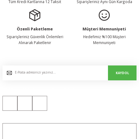
Tüm Kredi Kartlarına 12 Taksit
Siparişleriniz Aynı Gün Kargoda
Özenli Paketleme
Müşteri Memnuniyeti
Siparişleriniz Güvenlik Önlemleri
Hedefimiz %100 Müşteri
Alınarak Paketlenir
Memnuniyeti
E-Bülten Listemize Kaydolun, Avantaj ve Fırsatları Yakalayın...
KAYDOL
Bizi Sosyal Medyada da Takip Edin!
Konum için tıklayın