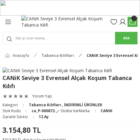
Geri Dön
Geri Dön
olon
suar
ARA
Pantolon
rs Pro Pantolon
Anasayfa
Tabanca Kılıfları
CANiK Seviye 3 Evrensel Al
rs Pantolon
an & Kalkanlar
CANiK Seviye 3 Evrensel Alçak Koşum Tabanca
Kılıfı
ksesuarları
Yorum Yap
 (Mag-Well) ve Arka Kabzalar
Kategori
Tabanca Kılıfları
,
İNDİRİMLİ ÜRÜNLER
Stok Kodu
ca_P-000872
Stokta Var
Marka
CANIK
r Kılıfları
Garanti Süresi
12 Ay
3.154,80 TL
*313,80 TL den başlayan taksitlerle!