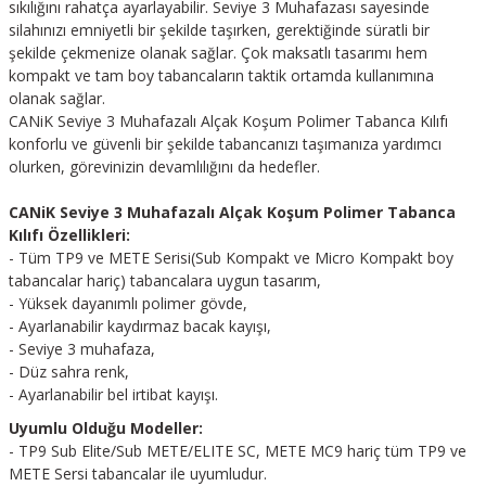
sıkılığını rahatça ayarlayabilir. Seviye 3 Muhafazası sayesinde
silahınızı emniyetli bir şekilde taşırken, gerektiğinde süratli bir
şekilde çekmenize olanak sağlar. Çok maksatlı tasarımı hem
kompakt ve tam boy tabancaların taktik ortamda kullanımına
olanak sağlar.
CANiK Seviye 3 Muhafazalı Alçak Koşum Polimer Tabanca Kılıfı
konforlu ve güvenli bir şekilde tabancanızı taşımanıza yardımcı
olurken, görevinizin devamlılığını da hedefler.
CANiK Seviye 3 Muhafazalı Alçak Koşum Polimer Tabanca
Kılıfı Özellikleri:
- Tüm TP9 ve METE Serisi(Sub Kompakt ve Micro Kompakt boy
tabancalar hariç) tabancalara uygun tasarım,
- Yüksek dayanımlı polimer gövde,
- Ayarlanabilir kaydırmaz bacak kayışı,
- Seviye 3 muhafaza,
- Düz sahra renk,
- Ayarlanabilir bel irtibat kayışı.
Uyumlu Olduğu Modeller:
- TP9 Sub Elite/Sub METE/ELITE SC, METE MC9 hariç tüm TP9 ve
METE Sersi tabancalar ile uyumludur.