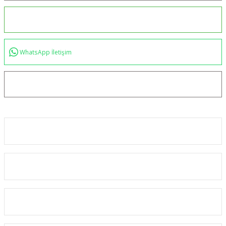
0544 234 35 36
WhatsApp İletişim
bilgi@akincilartaktik.com
Kurumsal
Alışveriş
Kategoriler