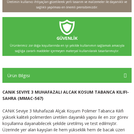
Üretimin kullanıcı ihtiyaçları gözetilerek yerli tasarım ve malzemeler ile dayanıklı ve
sağlıklı yapılması en önemli prensibimizdir.
GÜVENLİK
Ürünlerimiz zor doğa koşullarında en iyi şekilde kullanımın sağlamak amacıyla
sağlığa zararlı maddeler içermeyen materyal kullanılarak tasarlanmıştır.
Ürün Bilgisi
CANiK SEVIYE 3 MUHAFAZALI ALCAK KOSUM TABANCA KILIFI-
SAHRA (MMAC-567)
CANiK Seviye 3 Muhafazalı Alçak Koşum Polimer Tabanca Kılıfı
yüksek kaliteli polimerden üretilen dayanıklı yapısı ile en zor görev
koşullarına dayanabilecek şekilde üretilmiş ve test edilmiştir.
Üzerinde yer alan kayışları ile hem yükseklik hem de bacak üzeri