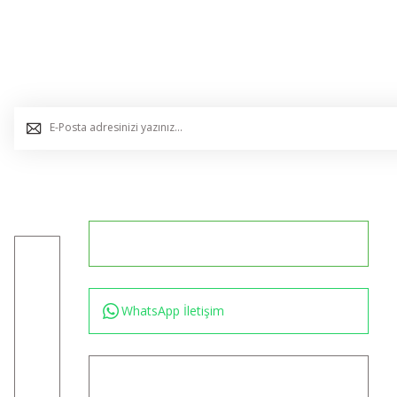
E-Bülten Listemize Kaydolun, Avantaj ve Fırsatları Yak
0544 234 35 36
Konum için tıklayın
WhatsApp İletişim
bilgi@akincilartaktik.com