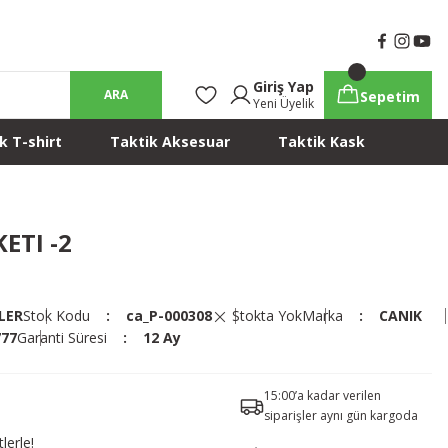
Giriş Yap
ARA
Sepetim
Yeni Üyelik
k T-shirt
Taktik Aksesuar
Taktik Kask
ETI -2
LER
Stok Kodu
ca_P-000308
Stokta Yok
Marka
CANIK
777
Garanti Süresi
12 Ay
15:00’a kadar verilen
siparişler aynı gün kargoda
lerle!