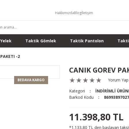
Hakkımızda
Blog
İletişim
 Yelek
Taktik Gömlek
Taktik Pantolon
Takti
PAKETI -2
CANIK GOREV PAK
Yorum Yap
BEDAVA KARGO
Kategori
İNDİRİMLİ ÜRÜN
Barkod Kodu
8699389702
11.398,80 TL
*1.133,80 TL den başlayan taksit