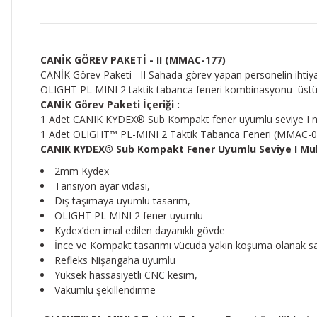
CANİK GÖREV PAKETİ - II (MMAC-177)
CANİK Görev Paketi –II Sahada görev yapan personelin ihtiy
OLIGHT PL MINI 2 taktik tabanca feneri kombinasyonu üstün C
CANİK Görev Paketi İçeriği :
1 Adet CANIK KYDEX® Sub Kompakt fener uyumlu seviye I mu
1 Adet OLIGHT™ PL-MINI 2 Taktik Tabanca Feneri (MMAC-0
CANIK KYDEX® Sub Kompakt Fener Uyumlu Seviye I Muhaf
2mm Kydex
Tansiyon ayar vidası,
Dış taşımaya uyumlu tasarım,
OLIGHT PL MINI 2 fener uyumlu
Kydex’den imal edilen dayanıklı gövde
İnce ve Kompakt tasarımı vücuda yakın koşuma olanak sa
Refleks Nişangaha uyumlu
Yüksek hassasiyetli CNC kesim,
Vakumlu şekillendirme