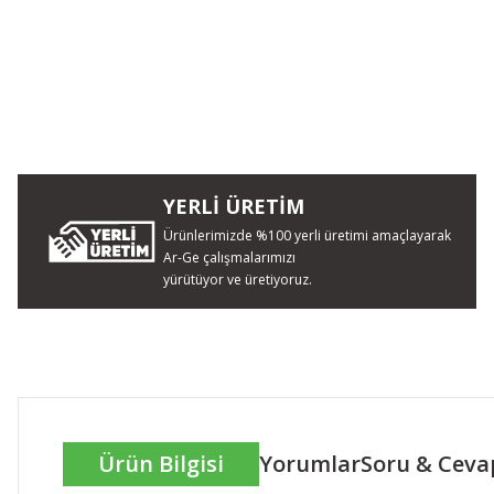
YERLİ ÜRETİM
Ürünlerimizde %100 yerli üretimi amaçlayarak
Ar-Ge çalışmalarımızı
yürütüyor ve üretiyoruz.
Ürün Bilgisi
Yorumlar
Soru & Ceva