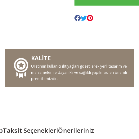
KALİTE
Üretimin kullanıcı ihtiyaçları gözetilerek yerli tasarım ve
malzemeler ile dayanıklı ve sağlıklı yapılması en önemli
prensibimizdir.
p
Taksit Seçenekleri
Önerileriniz