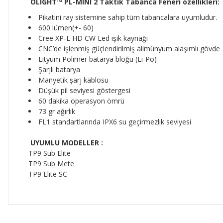
OLIGHT™ PL-MINI 2 Taktik Tabanca Feneri özellikleri:
Pikatini ray sistemine sahip tüm tabancalara uyumludur.
600 lümen(+- 60)
Cree XP-L HD CW Led ışık kaynağı
CNC’de işlenmiş güçlendirilmiş alimünyum alaşımlı gövde
Lityum Polimer batarya bloğu (Li-Po)
Şarjlı batarya
Manyetik şarj kablosu
Düşük pil seviyesi göstergesi
60 dakika operasyon ömrü
73 gr ağırlık
FL1 standartlarında IPX6 su geçirmezlik seviyesi
UYUMLU MODELLER :
TP9 Sub Elite
TP9 Sub Mete
TP9 Elite SC
Bu ürünün fiyat bilgisi, resim, ürün açıklamalarında ve diğer 
Görüş ve önerileriniz için teşekkür ederiz.