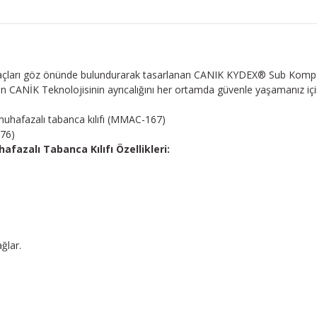
açları göz önünde bulundurarak tasarlanan CANIK KYDEX® Sub Kompakt
ANİK Teknolojisinin ayrıcalığını her ortamda güvenle yaşamanız için
hafazalı tabanca kılıfı (MMAC-167)
76)
azalı Tabanca Kılıfı Özellikleri:
ğlar.