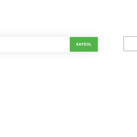
alayın...
Bizi 
KAYDOL
Kurumsal
Alışveriş
Hakkımızda
Mesafeli Satış Sözleşmesi
İletişim Formu
Gizlilik ve Güvenlik
Kalite Politikamız
İptal ve İade Şartları
Bize Ulaşım
Kişisel Veriler Politikası
Havale Bildirim Formu
Kampanyalar