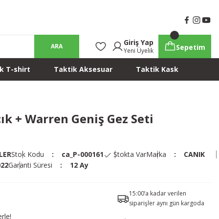
Giriş Yap
ARA
Sepetim
Yeni Üyelik
k T-shirt
Taktik Aksesuar
Taktik Kask
ık + Warren Geniş Gez Seti
LER
Stok Kodu
ca_P-000161
Stokta Var
Marka
CANIK
022
Garanti Süresi
12 Ay
15:00’a kadar verilen
siparişler aynı gün kargoda
rle!