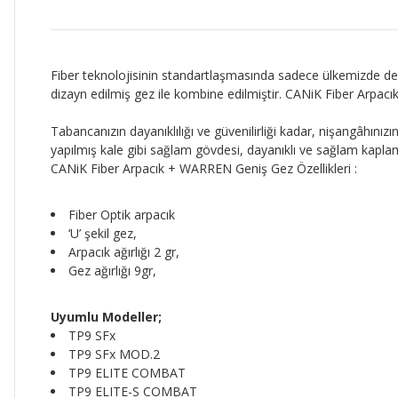
Fiber teknolojisinin standartlaşmasında sadece ülkemizde değ
dizayn edilmiş gez ile kombine edilmiştir. CANiK Fiber Arpacı
Tabancanızın dayanıklılığı ve güvenilirliği kadar, nişangâhın
yapılmış kale gibi sağlam gövdesi, dayanıklı ve sağlam kaplamas
CANiK Fiber Arpacık + WARREN Geniş Gez Özellikleri :
Fiber Optik arpacık
‘U’ şekil gez,
Arpacık ağırlığı 2 gr,
Gez ağırlığı 9gr,
Uyumlu Modeller;
TP9 SFx
TP9 SFx MOD.2
TP9 ELITE COMBAT
TP9 ELITE-S COMBAT