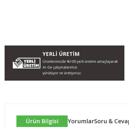
YERLİ ÜRETİM
Ürünlerimizde %100 yerli üretimi amaçlayarak
Ar-Ge çalışmalarımızı
yürütüyor ve üretiyoruz.
Ürün Bilgisi
Yorumlar
Soru & Ceva