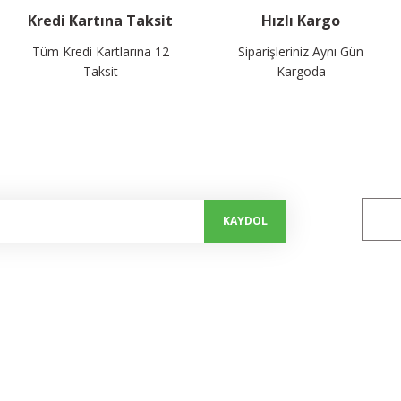
Kredi Kartına Taksit
Hızlı Kargo
Tüm Kredi Kartlarına 12
Siparişleriniz Aynı Gün
Taksit
Kargoda
alayın...
Bizi 
KAYDOL
Kurumsal
Alışveriş
Hakkımızda
Mesafeli Satış Sözleşmesi
İletişim Formu
Gizlilik ve Güvenlik