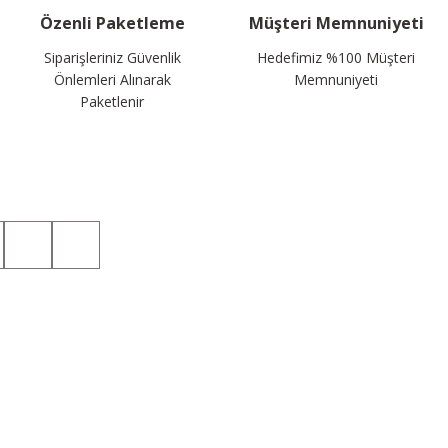
Özenli Paketleme
Müşteri Memnuniyeti
Siparişleriniz Güvenlik
Hedefimiz %100 Müşteri
Önlemleri Alınarak
Memnuniyeti
Paketlenir
Sosyal Medyada da Takip Edin!
Kategoriler
Üyelik
Taktik T-shirt
Hesabım
Taktik Gömlek
Yeni Üyelik