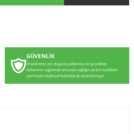
GÜVENLİK
Ürünlerimiz zor doğa koşullarında en iyi şekilde
kullanımın sağlamak amacıyla sağlığa zararlı maddeler
içermeyen materyal kullanılarak tasarlanmıştır.