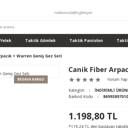
Hakkımızda
Blog
İletişim
 Yelek
Taktik Gömlek
Taktik Pantolon
Takti
rpacık + Warren Geniş Gez Seti
Canik Fiber Arpac
Yorum Yap
BEDAVA KARGO
Kategori
İNDİRİMLİ ÜRÜN
Barkod Kodu
8699389701
1.198,80 TL
*119,24 TL den başlayan taksitle