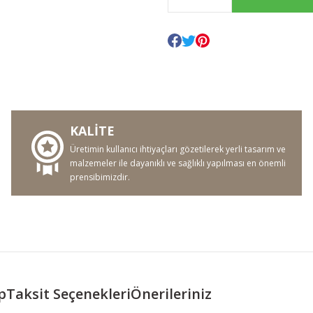
KALİTE
Üretimin kullanıcı ihtiyaçları gözetilerek yerli tasarım ve
malzemeler ile dayanıklı ve sağlıklı yapılması en önemli
prensibimizdir.
p
Taksit Seçenekleri
Önerileriniz