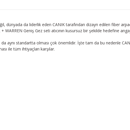
il, dünyada da liderlik eden CANIK tarafından dizayn edilen fiber arp
k + WARREN Geniş Gez seti atıcının kusursuz bir şekilde hedefine angaj
ızın da aynı standartta olması çok önemlidir. İşte tam da bu nedenle C
ı ile tüm ihtiyaçları karşılar.