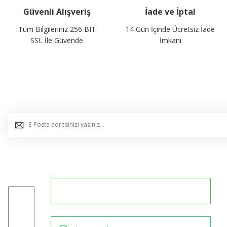
Güvenli Alışveriş
İade ve İptal
Tüm Bilgileriniz 256 BIT
14 Gün İçinde Ücretsiz İade
SSL İle Güvende
İmkanı
E-Bülten Listemize Kaydolun, Avantaj ve Fırsatları Yak
0544 234 35 36