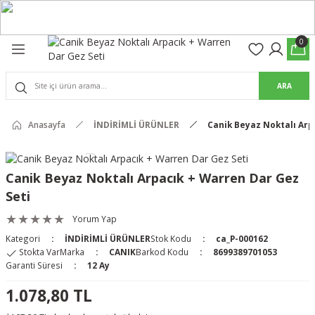
Geri Dön
Geri Dön
0
olon
suar
ARA
Pantolon
rs Pro Pantolon
Anasayfa
İNDİRİMLİ ÜRÜNLER
Canik Beyaz Noktalı Arp
rs Pantolon
an & Kalkanlar
Canik Beyaz Noktalı Arpacık + Warren Dar Gez
ksesuarları
Seti
Yorum Yap
 (Mag-Well) ve Arka Kabzalar
Kategori
İNDİRİMLİ ÜRÜNLER
Stok Kodu
ca_P-000162
Stokta Var
Marka
CANIK
Barkod Kodu
8699389701053
r Kılıfları
Garanti Süresi
12 Ay
1.078,80 TL