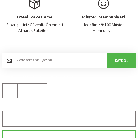
Özenli Paketleme
Müşteri Memnuniyeti
Siparişleriniz Güvenlik Önlemleri
Hedefimiz %100 Müşteri
Alınarak Paketlenir
Memnuniyeti
E-Bülten Listemize Kaydolun, Avantaj ve Fırsatları Yakalayın...
KAYDOL
Bizi Sosyal Medyada da Takip Edin!
Konum için tıklayın