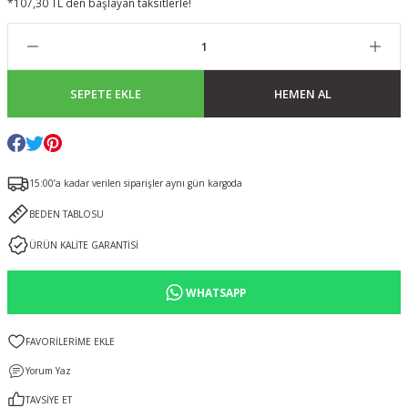
*107,30 TL den başlayan taksitlerle!
SEPETE EKLE
HEMEN AL
15:00’a kadar verilen siparişler aynı gün kargoda
BEDEN TABLOSU
ÜRÜN KALİTE GARANTİSİ
WHATSAPP
Yorum Yaz
TAVSİYE ET