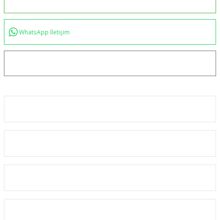
0544 234 35 36
WhatsApp İletişim
bilgi@akincilartaktik.com
Kurumsal
Alışveriş
Kategoriler
Üyelik