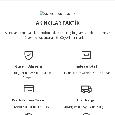
Ürün bilgilerinde hatalar bulunuyor.
Ürün Bulunamadı.
Ürün fiyatı diğer sitelerden daha pahalı.
Bu ürüne benzer farklı alternatifler olmalı.
AKINCILAR TAKTİK
Akıncılar Taktik, taktik pantolon, taktik t-shirt gibi giyim ürünleri üreten ve
ülkemize kazandıran %100 yerli bir markadır.
Gönder
Güvenli Alışveriş
İade ve İptal
Tüm Bilgileriniz 256 BIT SSL İle
14 Gün İçinde Ücretsiz İade İmkanı
Güvende
Kredi Kartına Taksit
Hızlı Kargo
Tüm Kredi Kartlarına 12 Taksit
Siparişleriniz Aynı Gün Kargoda