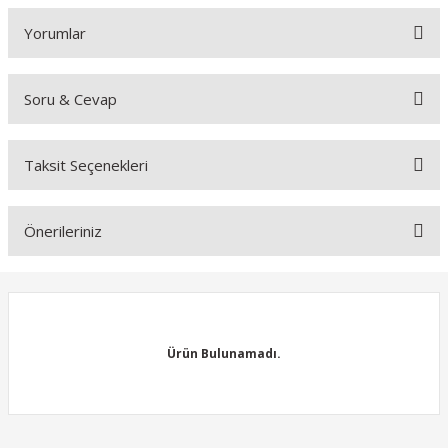
Yorumlar
Soru & Cevap
Bu ürüne ilk yorumu siz yapın!
Taksit Seçenekleri
Yorum Yaz
Ürün hakkında henüz soru sorulmamış.
Önerileriniz
Soru Sor
Bu ürünün fiyat bilgisi, resim, ürün açıklamalarında ve diğer
konularda yetersiz gördüğünüz noktaları öneri formunu kullanarak
tarafımıza iletebilirsiniz.
Görüş ve önerileriniz için teşekkür ederiz.
Ürün Bulunamadı.
Ürün resmi kalitesiz, bozuk veya görüntülenemiyor.
Ürün açıklamasında eksik bilgiler bulunuyor.