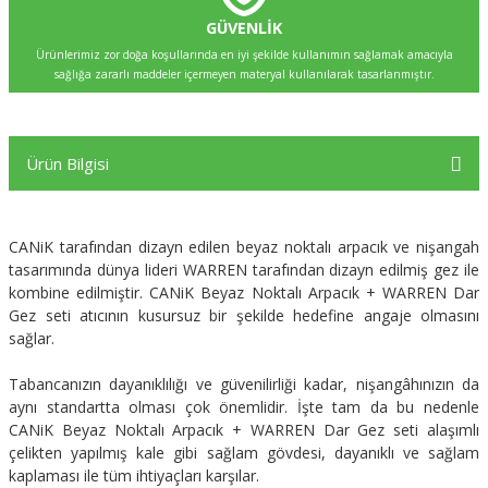
GÜVENLİK
Ürünlerimiz zor doğa koşullarında en iyi şekilde kullanımın sağlamak amacıyla
sağlığa zararlı maddeler içermeyen materyal kullanılarak tasarlanmıştır.
Ürün Bilgisi
CANiK tarafından dizayn edilen beyaz noktalı arpacık ve nişangah
tasarımında dünya lideri WARREN tarafından dizayn edilmiş gez ile
kombine edilmiştir.
CANiK
Beyaz Noktalı Arpacık + WARREN Dar
Gez seti atıcının kusursuz bir şekilde hedefine angaje olmasını
sağlar.
Tabancanızın dayanıklılığı ve güvenilirliği kadar, nişangâhınızın da
aynı standartta olması çok önemlidir. İşte tam da bu nedenle
CANiK
Beyaz Noktalı Arpacık + WARREN Dar Gez seti alaşımlı
çelikten yapılmış kale gibi sağlam gövdesi, dayanıklı ve sağlam
kaplaması ile tüm ihtiyaçları karşılar.