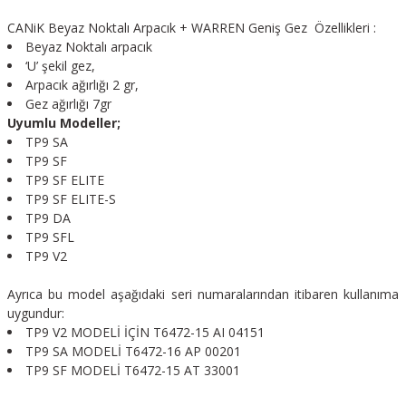
CANiK
Beyaz Noktalı Arpacık + WARREN Geniş Gez Özellikleri :
Beyaz Noktalı arpacık
‘U’ şekil gez,
Arpacık ağırlığı 2 gr,
Gez ağırlığı 7gr
Uyumlu Modeller;
TP9 SA
TP9 SF
TP9 SF ELITE
TP9 SF ELITE-S
TP9 DA
TP9 SFL
TP9 V2
Ayrıca bu model aşağıdaki seri numaralarından itibaren kullanıma
uygundur:
TP9 V2 MODELİ İÇİN T6472-15 AI 04151
TP9 SA MODELİ T6472-16 AP 00201
TP9 SF MODELİ T6472-15 AT 33001