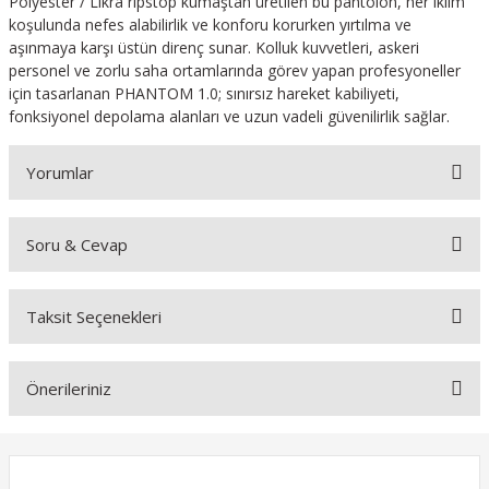
Polyester / Likra ripstop kumaştan üretilen bu pantolon, her iklim
koşulunda nefes alabilirlik ve konforu korurken yırtılma ve
aşınmaya karşı üstün direnç sunar. Kolluk kuvvetleri, askeri
personel ve zorlu saha ortamlarında görev yapan profesyoneller
için tasarlanan PHANTOM 1.0; sınırsız hareket kabiliyeti,
fonksiyonel depolama alanları ve uzun vadeli güvenilirlik sağlar.
Yorumlar
Soru & Cevap
Bu ürüne ilk yorumu siz yapın!
Taksit Seçenekleri
Yorum Yaz
Ürün hakkında henüz soru sorulmamış.
Önerileriniz
Soru Sor
Bu ürünün fiyat bilgisi, resim, ürün açıklamalarında ve diğer
konularda yetersiz gördüğünüz noktaları öneri formunu kullanarak