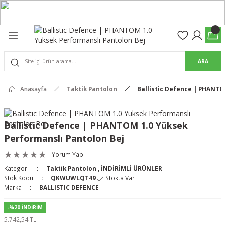
Geri Dön
Geri Dön
olon
suar
ARA
Pantolon
rs Pro Pantolon
Anasayfa
Taktik Pantolon
Ballistic Defence | PHANTO
rs Pantolon
an & Kalkanlar
Ballistic Defence | PHANTOM 1.0 Yüksek
Performanslı Pantolon Bej
ksesuarları
Yorum Yap
 (Mag-Well) ve Arka Kabzalar
Kategori
Taktik Pantolon
,
İNDİRİMLİ ÜRÜNLER
Stok Kodu
QKWUWLQT49
Stokta Var
r Kılıfları
Marka
BALLISTIC DEFENCE
-%20 İNDİRİM
5.742,54 TL