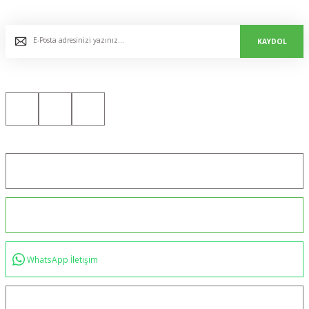
E-Bülten Listemize Kaydolun, Avantaj ve Fırsatları Yakalayın...
KAYDOL
Bizi Sosyal Medyada da Takip Edin!
Konum için tıklayın
0544 234 35 36
WhatsApp İletişim
bilgi@akincilartaktik.com