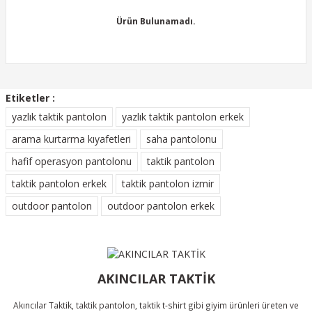
tarafımıza iletebilirsiniz.
Görüş ve önerileriniz için teşekkür ederiz.
Ürün Bulunamadı.
Ürün resmi kalitesiz, bozuk veya görüntülenemiyor.
Ürün açıklamasında eksik bilgiler bulunuyor.
Etiketler :
Ürün bilgilerinde hatalar bulunuyor.
yazlık taktik pantolon
yazlık taktik pantolon erkek
Ürün Bulunamadı.
Ürün fiyatı diğer sitelerden daha pahalı.
arama kurtarma kıyafetleri
saha pantolonu
Bu ürüne benzer farklı alternatifler olmalı.
hafif operasyon pantolonu
taktik pantolon
taktik pantolon erkek
taktik pantolon izmir
outdoor pantolon
outdoor pantolon erkek
Gönder
AKINCILAR TAKTİK
Akıncılar Taktik, taktik pantolon, taktik t-shirt gibi giyim ürünleri üreten ve