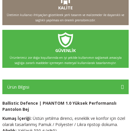
KALİTE
Üretimin kullanıcı ihtiyaçları gözetilerek yerli tasarım ve malzemeler ile dayanıklı ve
sağlıklı yapılması en önemli prensibimizdir.
GÜVENLİK
Ürünlerimiz zor doğa koşullarında en iyi şekilde kullanımın sağlamak amacıyla
sağlığa zararlı maddeler içermeyen materyal kullanılarak tasarlanmıştır.
Ürün Bilgisi
Ballistic Defence | PHANTOM 1.0 Yüksek Performanslı
Pantolon Bej
Kumaş İçeriği:
Üstün yırtılma direnci, esneklik ve konfor için özel
olarak tasarlanmış Pamuk / Polyester / Likra ripstop dokuma.
Ağırlık:
Yaklaşık 550 g (±%5).