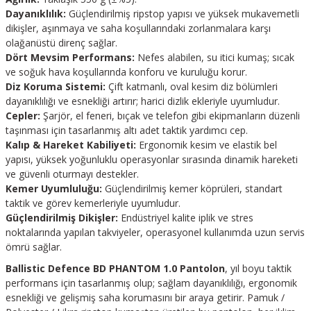
Dayanıklılık:
Güçlendirilmiş ripstop yapısı ve yüksek mukavemetli
dikişler, aşınmaya ve saha koşullarındaki zorlanmalara karşı
olağanüstü direnç sağlar.
Dört Mevsim Performans:
Nefes alabilen, su itici kumaş; sıcak
ve soğuk hava koşullarında konforu ve kuruluğu korur.
Diz Koruma Sistemi:
Çift katmanlı, oval kesim diz bölümleri
dayanıklılığı ve esnekliği artırır; harici dizlik ekleriyle uyumludur.
Cepler:
Şarjör, el feneri, bıçak ve telefon gibi ekipmanların düzenli
taşınması için tasarlanmış altı adet taktik yardımcı cep.
Kalıp & Hareket Kabiliyeti:
Ergonomik kesim ve elastik bel
yapısı, yüksek yoğunluklu operasyonlar sırasında dinamik hareketi
ve güvenli oturmayı destekler.
Kemer Uyumluluğu:
Güçlendirilmiş kemer köprüleri, standart
taktik ve görev kemerleriyle uyumludur.
Güçlendirilmiş Dikişler:
Endüstriyel kalite iplik ve stres
noktalarında yapılan takviyeler, operasyonel kullanımda uzun servis
ömrü sağlar.
Ballistic Defence BD PHANTOM 1.0 Pantolon
, yıl boyu taktik
performans için tasarlanmış olup; sağlam dayanıklılığı, ergonomik
esnekliği ve gelişmiş saha korumasını bir araya getirir. Pamuk /