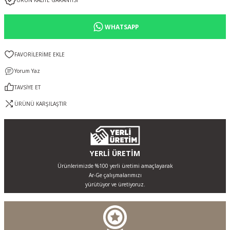
ÜRÜN KALİTE GARANTİSİ
WHATSAPP
Yorum Yaz
TAVSİYE ET
ÜRÜNÜ KARŞILAŞTIR
YERLİ ÜRETİM
Ürünlerimizde %100 yerli üretimi amaçlayarak
Ar-Ge çalışmalarımızı
yürütüyor ve üretiyoruz.