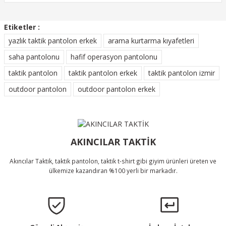
Ürün açıklamasında eksik bilgiler bulunuyor.
Etiketler :
Ürün bilgilerinde hatalar bulunuyor.
yazlık taktik pantolon erkek
arama kurtarma kıyafetleri
Ürün Bulunamadı.
Ürün fiyatı diğer sitelerden daha pahalı.
saha pantolonu
hafif operasyon pantolonu
Bu ürüne benzer farklı alternatifler olmalı.
taktik pantolon
taktik pantolon erkek
taktik pantolon izmir
outdoor pantolon
outdoor pantolon erkek
Gönder
AKINCILAR TAKTİK
Akıncılar Taktik, taktik pantolon, taktik t-shirt gibi giyim ürünleri üreten ve
ülkemize kazandıran %100 yerli bir markadır.