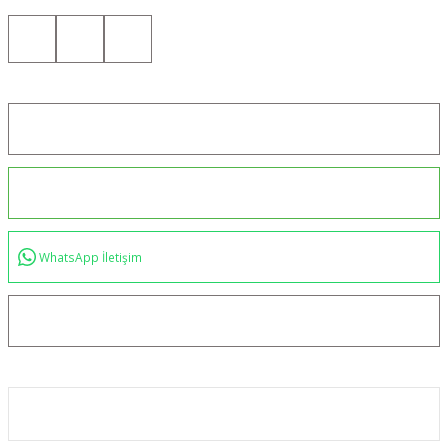
Konum için tıklayın
0544 234 35 36
WhatsApp İletişim
bilgi@akincilartaktik.com
Kurumsal