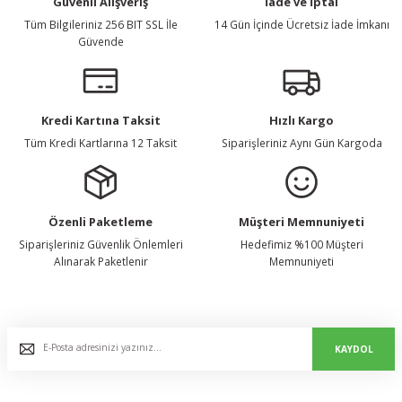
Güvenli Alışveriş
İade ve İptal
Tüm Bilgileriniz 256 BIT SSL İle
14 Gün İçinde Ücretsiz İade İmkanı
Güvende
Kredi Kartına Taksit
Hızlı Kargo
Tüm Kredi Kartlarına 12 Taksit
Siparişleriniz Aynı Gün Kargoda
Özenli Paketleme
Müşteri Memnuniyeti
Siparişleriniz Güvenlik Önlemleri
Hedefimiz %100 Müşteri
Alınarak Paketlenir
Memnuniyeti
E-Bülten Listemize Kaydolun, Avantaj ve Fırsatları Yakalayın...
KAYDOL
Bizi Sosyal Medyada da Takip Edin!