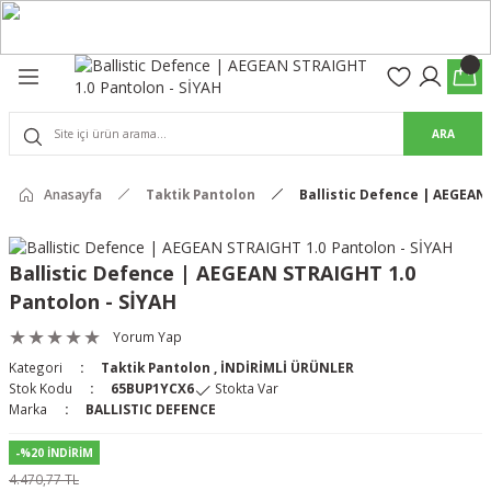
Geri Dön
Geri Dön
olon
suar
ARA
Pantolon
rs Pro Pantolon
Anasayfa
Taktik Pantolon
Ballistic Defence | AEGEAN 
rs Pantolon
an & Kalkanlar
Ballistic Defence | AEGEAN STRAIGHT 1.0
Pantolon - SİYAH
ksesuarları
Yorum Yap
 (Mag-Well) ve Arka Kabzalar
Kategori
Taktik Pantolon
,
İNDİRİMLİ ÜRÜNLER
Stok Kodu
65BUP1YCX6
Stokta Var
r Kılıfları
Marka
BALLISTIC DEFENCE
-%20 İNDİRİM
4.470,77 TL