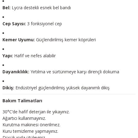
Bel:
Lycra destekli esnek bel bandı
Cep Sayısı:
3 fonksiyonel cep
Kemer Uyumu:
Güçlendirilmiş kemer köprüleri
Yapı:
Hafif ve nefes alabilir
Dayanıklılık:
Yırtılma ve sürtünmeye karşı dirençli dokuma
Dikiş:
Endüstriyel güçlendirilmiş yüksek dayanımlı dikiş
Bakım Talimatları
30°C’de hafif deterjan ile yıkayınız.
Ağartıcı kullanmayınız.
Kurutma makinesi önerilmez.
Kuru temizleme yapmayınız.
Düşük ısıda ütüleyiniz.