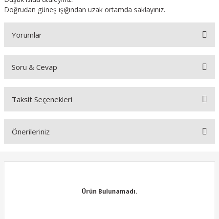
Doğrudan güneş ışığından uzak ortamda saklayınız.
Yorumlar
Soru & Cevap
Bu ürüne ilk yorumu siz yapın!
Taksit Seçenekleri
Yorum Yaz
Ürün hakkında henüz soru sorulmamış.
Önerileriniz
Soru Sor
Bu ürünün fiyat bilgisi, resim, ürün açıklamalarında ve diğer
konularda yetersiz gördüğünüz noktaları öneri formunu kullanarak
tarafımıza iletebilirsiniz.
Görüş ve önerileriniz için teşekkür ederiz.
Ürün Bulunamadı.
Ürün resmi kalitesiz, bozuk veya görüntülenemiyor.