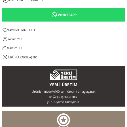
ÜRÜN KALİTE GARANTİSİ
WHATSAPP
Yorum Yaz
TAVSİYE ET
ÜRÜNÜ KARŞILAŞTIR
YERLİ ÜRETİM
Ürünlerimizde %100 yerli üretimi amaçlayarak
Ar-Ge çalışmalarımızı
yürütüyor ve üretiyoruz.