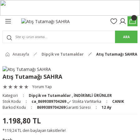
Geri Dön
Geri Dön
olon
suar
ARA
Pantolon
Anasayfa
Dipçik ve Tutamaklar
Atış Tutamağı SAHRA
rs Pro Pantolon
rs Pantolon
an & Kalkanlar
Atış Tutamağı SAHRA
ksesuarları
Yorum Yap
Kategori
Dipçik ve Tutamaklar
,
İNDİRİMLİ ÜRÜNLER
 (Mag-Well) ve Arka Kabzalar
Stok Kodu
ca_8699389704269
Stokta Var
Marka
CANIK
Barkod Kodu
8699389704269
Garanti Süresi
12 Ay
r Kılıfları
1.198,80 TL
*119,24 TL den başlayan taksitlerle!