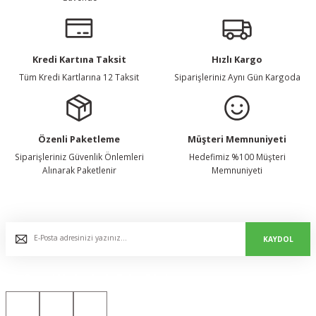
Kredi Kartına Taksit
Hızlı Kargo
Tüm Kredi Kartlarına 12 Taksit
Siparişleriniz Aynı Gün Kargoda
Özenli Paketleme
Müşteri Memnuniyeti
Siparişleriniz Güvenlik Önlemleri
Hedefimiz %100 Müşteri
Alınarak Paketlenir
Memnuniyeti
E-Bülten Listemize Kaydolun, Avantaj ve Fırsatları Yakalayın...
KAYDOL
Bizi Sosyal Medyada da Takip Edin!