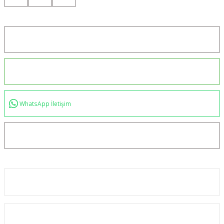
Konum için tıklayın
0544 234 35 36
WhatsApp İletişim
bilgi@akincilartaktik.com
Kurumsal
Alışveriş