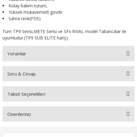
Kolay bakım-tutum,
Yüksek mukavemetli gövde
Sahra renk(FDE)
Tüm TP9 Serisi,METE Serisi ve SFx RIVAL model Tabancalar ile
uyumludur.(TP9 SUB ELITE hariç)
Yorumlar
Soru & Cevap
Bu ürüne ilk yorumu siz yapın!
Taksit Seçenekleri
Yorum Yaz
Ürün hakkında henüz soru sorulmamış.
Önerileriniz
Soru Sor
Bu ürünün fiyat bilgisi, resim, ürün açıklamalarında ve diğer