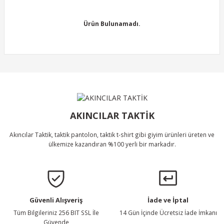
konularda yetersiz gördüğünüz noktaları öneri formunu kullanarak
tarafımıza iletebilirsiniz.
Görüş ve önerileriniz için teşekkür ederiz.
Ürün Bulunamadı.
Ürün resmi kalitesiz, bozuk veya görüntülenemiyor.
Ürün açıklamasında eksik bilgiler bulunuyor.
Ürün bilgilerinde hatalar bulunuyor.
Ürün Bulunamadı.
Ürün fiyatı diğer sitelerden daha pahalı.
Bu ürüne benzer farklı alternatifler olmalı.
AKINCILAR TAKTİK
Akıncılar Taktik, taktik pantolon, taktik t-shirt gibi giyim ürünleri üreten ve
ülkemize kazandıran %100 yerli bir markadır.
Gönder
Güvenli Alışveriş
İade ve İptal
Tüm Bilgileriniz 256 BIT SSL İle
14 Gün İçinde Ücretsiz İade İmkanı
Güvende