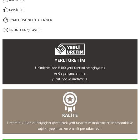
Yorum Yaz
TAVSİYE ET
FİYATI DÜŞÜNCE HABER VER
ÜRÜNÜ KARŞILAŞTIR
YERLİ ÜRETİM
Ürünlerimizde %100 yerli üretimi amaçlayarak
Ar-Ge çalışmalarımızı
yürütüyor ve üretiyoruz.
KALİTE
Üretimin kullanıcı ihtiyaçları gözetilerek yerli tasarım ve malzemeler ile dayanıklı ve
sağlıklı yapılması en önemli prensibimizdir.