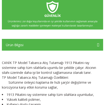
GÜVENLİK
Ürünlerimiz zor doğa koşullarında en iyi şekilde kullanımın sağlamak amacıyla
sağlığa zararlı maddeler içermeyen materyal kullanılarak tasarlanmıştır.
Ürün Bilgisi
CANİK TP Model Tabanca Atış Tutamağı 1913 Pikatini ray
sistemine sahip tüm silahlarla uyumlu bir şekilde çalışır. Atıcının
silahı üzerinde daha iyi bir kontrol sağlamasına olanak tanır.
TP Model Tabanca Atış Tutamağı Özellikleri:
Sürtünme önleyici kaplama ile hızlı şarjör değiştirme ve
korozyona karşı etkin koruma sağlar,
1913 Pikatini ray sistemine sahip tüm silahlara uyumludur,
Yüksek kaliteli polimer,
Kullanıcı dostu tasarım,