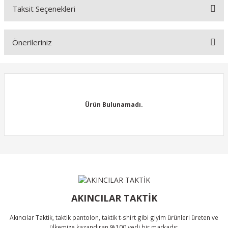
Taksit Seçenekleri
Yorum Yaz
Ürün hakkında henüz soru sorulmamış.
Önerileriniz
Soru Sor
Bu ürünün fiyat bilgisi, resim, ürün açıklamalarında ve diğer
konularda yetersiz gördüğünüz noktaları öneri formunu kullanarak
tarafımıza iletebilirsiniz.
Görüş ve önerileriniz için teşekkür ederiz.
Ürün Bulunamadı.
Ürün resmi kalitesiz, bozuk veya görüntülenemiyor.
Ürün açıklamasında eksik bilgiler bulunuyor.
Ürün bilgilerinde hatalar bulunuyor.
Ürün Bulunamadı.
Ürün fiyatı diğer sitelerden daha pahalı.
Bu ürüne benzer farklı alternatifler olmalı.
AKINCILAR TAKTİK
Akıncılar Taktik, taktik pantolon, taktik t-shirt gibi giyim ürünleri üreten ve
ülkemize kazandıran %100 yerli bir markadır.