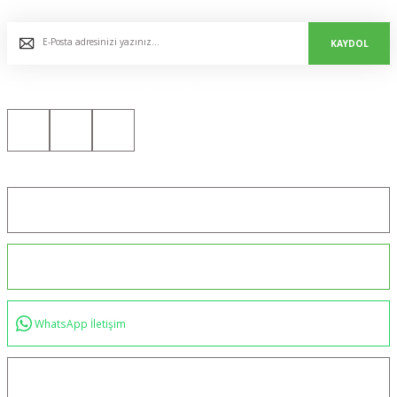
E-Bülten Listemize Kaydolun, Avantaj ve Fırsatları Yakalayın...
KAYDOL
Bizi Sosyal Medyada da Takip Edin!
Konum için tıklayın
0544 234 35 36
WhatsApp İletişim
bilgi@akincilartaktik.com