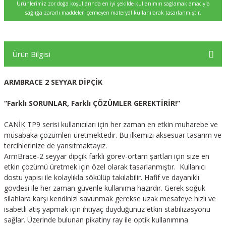
Ürünlerimiz zor doğa koşullarında en iyi şekilde kullanımın sağlamak amacıyla
sağlığa zararlı maddeler içermeyen materyal kullanılarak tasarlanmıştır.
Ürün Bilgisi
ARMBRACE 2 SEYYAR DİPÇİK
“Farklı SORUNLAR, Farklı ÇÖZÜMLER GEREKTİRİR!”
CANİK TP9 serisi kullanıcıları için her zaman en etkin muharebe ve
müsabaka çözümleri üretmektedir. Bu ilkemizi aksesuar tasarım ve
tercihlerinize de yansıtmaktayız.
ArmBrace-2 seyyar dipçik farklı görev-ortam şartları için size en
etkin çözümü üretmek için özel olarak tasarlanmıştır. Kullanıcı
dostu yapısı ile kolaylıkla sökülüp takılabilir. Hafif ve dayanıklı
gövdesi ile her zaman güvenle kullanıma hazırdır. Gerek soğuk
silahlara karşı kendinizi savunmak gerekse uzak mesafeye hızlı ve
isabetli atış yapmak için ihtiyaç duyduğunuz etkin stabilizasyonu
sağlar. Üzerinde bulunan pikatiny ray ile optik kullanımına