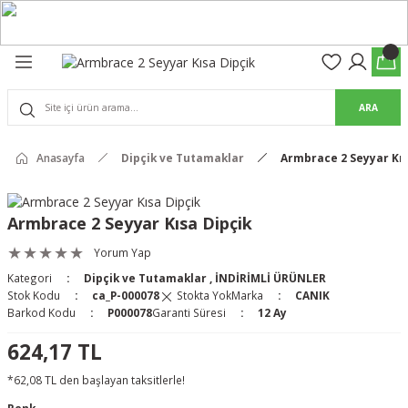
Geri Dön
Geri Dön
olon
suar
ARA
Pantolon
Anasayfa
Dipçik ve Tutamaklar
Armbrace 2 Seyyar Kıs
rs Pro Pantolon
rs Pantolon
an & Kalkanlar
Armbrace 2 Seyyar Kısa Dipçik
ksesuarları
Yorum Yap
Kategori
Dipçik ve Tutamaklar
,
İNDİRİMLİ ÜRÜNLER
 (Mag-Well) ve Arka Kabzalar
Stok Kodu
ca_P-000078
Stokta Yok
Marka
CANIK
Barkod Kodu
P000078
Garanti Süresi
12 Ay
r Kılıfları
624,17 TL
*62,08 TL den başlayan taksitlerle!