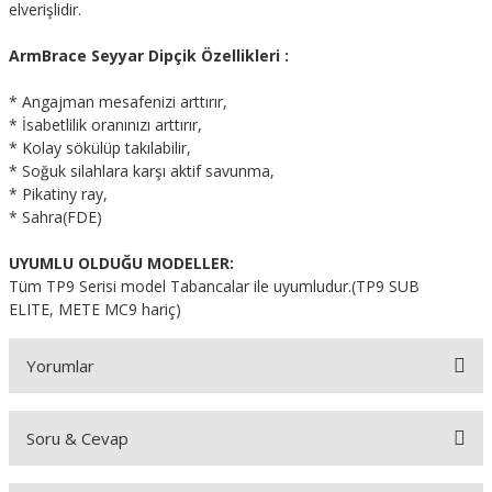
elverişlidir.
ArmBrace Seyyar Dipçik Özellikleri :
* Angajman mesafenizi arttırır,
* İsabetlilik oranınızı arttırır,
* Kolay sökülüp takılabilir,
* Soğuk silahlara karşı aktif savunma,
* Pikatiny ray,
* Sahra(FDE)
UYUMLU OLDUĞU MODELLER:
Tüm TP9 Serisi model Tabancalar ile uyumludur.(TP9 SUB
ELITE, METE MC9 hariç)
Yorumlar
Soru & Cevap
Bu ürüne ilk yorumu siz yapın!