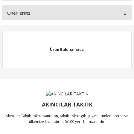
Önerileriniz
Soru Sor
Bu ürünün fiyat bilgisi, resim, ürün açıklamalarında ve diğer
konularda yetersiz gördüğünüz noktaları öneri formunu kullanarak
tarafımıza iletebilirsiniz.
Görüş ve önerileriniz için teşekkür ederiz.
Ürün Bulunamadı.
Ürün resmi kalitesiz, bozuk veya görüntülenemiyor.
Ürün açıklamasında eksik bilgiler bulunuyor.
Ürün bilgilerinde hatalar bulunuyor.
Ürün Bulunamadı.
Ürün fiyatı diğer sitelerden daha pahalı.
Bu ürüne benzer farklı alternatifler olmalı.
AKINCILAR TAKTİK
Akıncılar Taktik, taktik pantolon, taktik t-shirt gibi giyim ürünleri üreten ve
ülkemize kazandıran %100 yerli bir markadır.