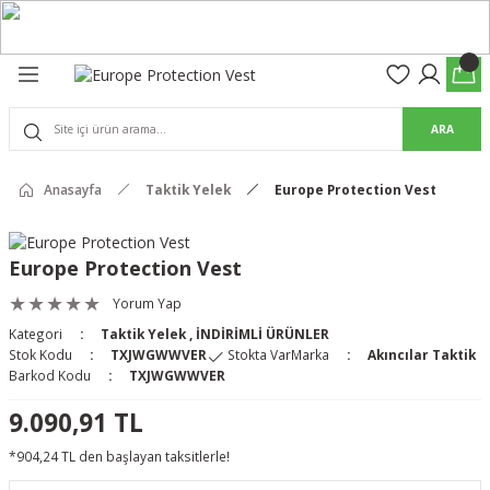
Geri Dön
Geri Dön
olon
suar
ARA
Pantolon
Anasayfa
Taktik Yelek
Europe Protection Vest
rs Pro Pantolon
rs Pantolon
an & Kalkanlar
Europe Protection Vest
ksesuarları
Yorum Yap
Kategori
Taktik Yelek
,
İNDİRİMLİ ÜRÜNLER
 (Mag-Well) ve Arka Kabzalar
Stok Kodu
TXJWGWWVER
Stokta Var
Marka
Akıncılar Taktik
Barkod Kodu
TXJWGWWVER
r Kılıfları
9.090,91 TL
*904,24 TL den başlayan taksitlerle!