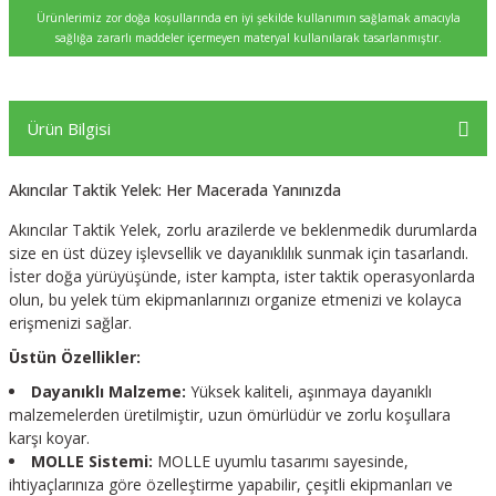
Ürünlerimiz zor doğa koşullarında en iyi şekilde kullanımın sağlamak amacıyla
sağlığa zararlı maddeler içermeyen materyal kullanılarak tasarlanmıştır.
Ürün Bilgisi
Akıncılar Taktik Yelek: Her Macerada Yanınızda
Akıncılar Taktik Yelek, zorlu arazilerde ve beklenmedik durumlarda
size en üst düzey işlevsellik ve dayanıklılık sunmak için tasarlandı.
İster doğa yürüyüşünde, ister kampta, ister taktik operasyonlarda
olun, bu yelek tüm ekipmanlarınızı organize etmenizi ve kolayca
erişmenizi sağlar.
Üstün Özellikler:
Dayanıklı Malzeme:
Yüksek kaliteli, aşınmaya dayanıklı
malzemelerden üretilmiştir, uzun ömürlüdür ve zorlu koşullara
karşı koyar.
MOLLE Sistemi:
MOLLE uyumlu tasarımı sayesinde,
ihtiyaçlarınıza göre özelleştirme yapabilir, çeşitli ekipmanları ve