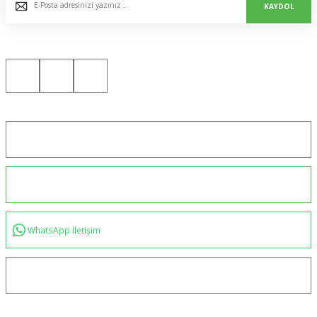
KAYDOL
Bizi Sosyal Medyada da Takip Edin!
Konum için tıklayın
0544 234 35 36
WhatsApp İletişim
bilgi@akincilartaktik.com