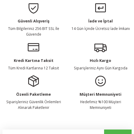
Gönder
Güvenli Alışveriş
İade ve İptal
Tüm Bilgileriniz 256 BIT SSL İle
14 Gün İçinde Ücretsiz İade İmkanı
Güvende
Kredi Kartına Taksit
Hızlı Kargo
Tüm Kredi Kartlarına 12 Taksit
Siparişleriniz Aynı Gün Kargoda
Özenli Paketleme
Müşteri Memnuniyeti
Siparişleriniz Güvenlik Önlemleri
Hedefimiz %100 Müşteri
Alınarak Paketlenir
Memnuniyeti
E-Bülten Listemize Kaydolun, Avantaj ve Fırsatları Yakalayın...