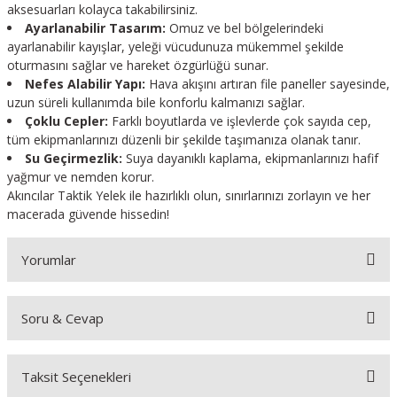
aksesuarları kolayca takabilirsiniz.
Ayarlanabilir Tasarım:
Omuz ve bel bölgelerindeki
ayarlanabilir kayışlar, yeleği vücudunuza mükemmel şekilde
oturmasını sağlar ve hareket özgürlüğü sunar.
Nefes Alabilir Yapı:
Hava akışını artıran file paneller sayesinde,
uzun süreli kullanımda bile konforlu kalmanızı sağlar.
Çoklu Cepler:
Farklı boyutlarda ve işlevlerde çok sayıda cep,
tüm ekipmanlarınızı düzenli bir şekilde taşımanıza olanak tanır.
Su Geçirmezlik:
Suya dayanıklı kaplama, ekipmanlarınızı hafif
yağmur ve nemden korur.
Akıncılar Taktik Yelek ile hazırlıklı olun, sınırlarınızı zorlayın ve her
macerada güvende hissedin!
Yorumlar
Soru & Cevap
Bu ürüne ilk yorumu siz yapın!
Taksit Seçenekleri
Yorum Yaz
Ürün hakkında henüz soru sorulmamış.