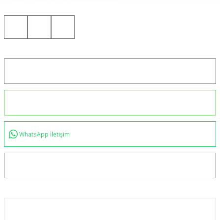
Bizi Sosyal Medyada da Takip Edin!
Konum için tıklayın
0544 234 35 36
WhatsApp İletişim
bilgi@akincilartaktik.com
Kurumsal