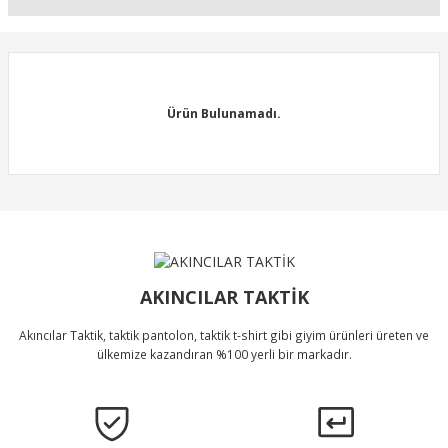
Soru Sor
Bu ürünün fiyat bilgisi, resim, ürün açıklamalarında ve diğer
konularda yetersiz gördüğünüz noktaları öneri formunu kullanarak
tarafımıza iletebilirsiniz.
Görüş ve önerileriniz için teşekkür ederiz.
Ürün Bulunamadı.
Ürün resmi kalitesiz, bozuk veya görüntülenemiyor.
Ürün açıklamasında eksik bilgiler bulunuyor.
Ürün bilgilerinde hatalar bulunuyor.
Ürün Bulunamadı.
Ürün fiyatı diğer sitelerden daha pahalı.
Bu ürüne benzer farklı alternatifler olmalı.
AKINCILAR TAKTİK
Akıncılar Taktik, taktik pantolon, taktik t-shirt gibi giyim ürünleri üreten ve
ülkemize kazandıran %100 yerli bir markadır.
Gönder