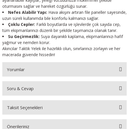
ayarlanabilir kayışlar, yeleği vücudunuza mükemmel şekilde
oturmasını sağlar ve hareket özgürlüğü sunar.
Nefes Alabilir Yapı:
Hava akışını artıran file paneller sayesinde,
uzun süreli kullanımda bile konforlu kalmanızı sağlar.
Çoklu Cepler:
Farklı boyutlarda ve işlevlerde çok sayıda cep,
tüm ekipmanlarınızı düzenli bir şekilde taşımanıza olanak tanır.
Su Geçirmezlik:
Suya dayanıklı kaplama, ekipmanlarınızı hafif
yağmur ve nemden korur.
Akıncılar Taktik Yelek ile hazırlıklı olun, sınırlarınızı zorlayın ve her
macerada güvende hissedin!
Yorumlar
Soru & Cevap
Bu ürüne ilk yorumu siz yapın!
Taksit Seçenekleri
Yorum Yaz
Ürün hakkında henüz soru sorulmamış.
Önerileriniz