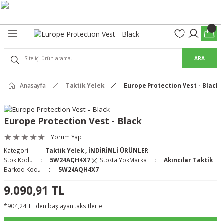
Geri Dön
Geri Dön
olon
suar
ARA
Pantolon
Anasayfa
Taktik Yelek
Europe Protection Vest - Black
rs Pro Pantolon
rs Pantolon
an & Kalkanlar
Europe Protection Vest - Black
ksesuarları
Yorum Yap
Kategori
Taktik Yelek
,
İNDİRİMLİ ÜRÜNLER
 (Mag-Well) ve Arka Kabzalar
Stok Kodu
5W24AQH4X7
Stokta Yok
Marka
Akıncılar Taktik
Barkod Kodu
5W24AQH4X7
r Kılıfları
9.090,91 TL
*904,24 TL den başlayan taksitlerle!