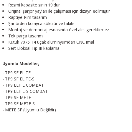
Resmi kapasite sınırı 19'dur
Orijinal şarjör yayları ile çalışması için dizayn edilmiştir
Raptiye-Pim tasarım
Şarjörden kolayca sökülür ve takılır
Montaj ve demontaj esnasında özel alet gerektirmez
Tek parça tasarım
Kütük 7075 T4 uçak alüminyumdan CNC imal
Sert Eloksal Tip III kaplama
Uyumlu Modeller;
- TP9 SF ELITE
- TP9 SF ELITE-S
- TP9 ELITE COMBAT
- TP9 ELITE-S COMBAT
- TP9 SF METE
- TP9 SF METE-S
- METE SF (Uyumlu Değildir)