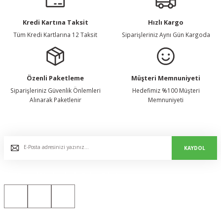
Kredi Kartına Taksit
Hızlı Kargo
Tüm Kredi Kartlarına 12 Taksit
Siparişleriniz Aynı Gün Kargoda
Özenli Paketleme
Müşteri Memnuniyeti
Siparişleriniz Güvenlik Önlemleri
Hedefimiz %100 Müşteri
Alınarak Paketlenir
Memnuniyeti
E-Bülten Listemize Kaydolun, Avantaj ve Fırsatları Yakalayın...
KAYDOL
Bizi Sosyal Medyada da Takip Edin!