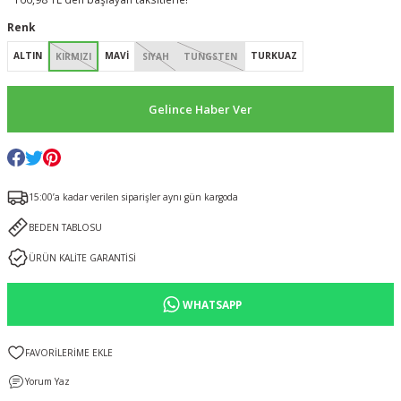
Renk
ALTIN
MAVİ
TURKUAZ
KIRMIZI
SIYAH
TUNGSTEN
Gelince Haber Ver
15:00’a kadar verilen siparişler aynı gün kargoda
BEDEN TABLOSU
ÜRÜN KALİTE GARANTİSİ
WHATSAPP
Yorum Yaz