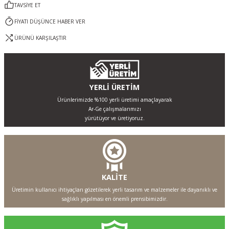
TAVSİYE ET
FİYATI DÜŞÜNCE HABER VER
ÜRÜNÜ KARŞILAŞTIR
YERLİ ÜRETİM
Ürünlerimizde %100 yerli üretimi amaçlayarak
Ar-Ge çalışmalarımızı
yürütüyor ve üretiyoruz.
KALİTE
Üretimin kullanıcı ihtiyaçları gözetilerek yerli tasarım ve malzemeler ile dayanıklı ve
sağlıklı yapılması en önemli prensibimizdir.