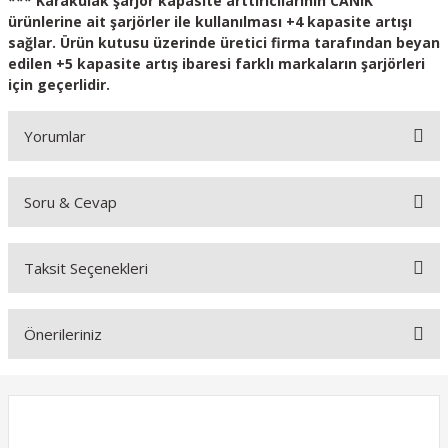
*** Karakulak şarjör kapasite arttırıcılarının CANIK
ürünlerine ait şarjörler ile kullanılması +4 kapasite artışı
sağlar. Ürün kutusu üzerinde üretici firma tarafından beyan
edilen +5 kapasite artış ibaresi farklı markaların şarjörleri
için geçerlidir.
Yorumlar
Soru & Cevap
Bu ürüne ilk yorumu siz yapın!
Taksit Seçenekleri
Yorum Yaz
Ürün hakkında henüz soru sorulmamış.
Önerileriniz
Soru Sor
Bu ürünün fiyat bilgisi, resim, ürün açıklamalarında ve diğer
konularda yetersiz gördüğünüz noktaları öneri formunu kullanarak
tarafımıza iletebilirsiniz.