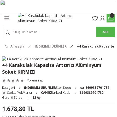
Geri Dön
Geri Dön
olon
suar
ARA
Pantolon
rs Pro Pantolon
Anasayfa
İNDİRİMLİ ÜRÜNLER
+4 Karakulak Kapasite A
rs Pantolon
an & Kalkanlar
+4 Karakulak Kapasite Arttırıcı Alüminyum
Soket KIRMIZI
ksesuarları
Yorum Yap
 (Mag-Well) ve Arka Kabzalar
Kategori
İNDİRİMLİ ÜRÜNLER
Stok Kodu
ca_8699389701732
Stokta Yok
Marka
CANIK
Barkod Kodu
8699389701732
r Kılıfları
Garanti Süresi
12 Ay
1.678,80 TL
*166,98 TL den başlayan taksitlerle!