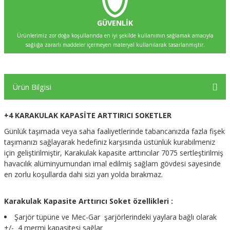
GÜVENLİK
Ürünlerimiz zor doğa koşullarında en iyi şekilde kullanımın sağlamak amacıyla
sağlığa zararlı maddeler içermeyen materyal kullanılarak tasarlanmıştır.
Ürün Bilgisi
+4 KARAKULAK KAPASİTE ARTTIRICI SOKETLER
Günlük taşımada veya saha faaliyetlerinde tabancanızda fazla fişek
taşımanızı sağlayarak hedefiniz karşısında üstünlük kurabilmeniz
için geliştirilmiştir, Karakulak kapasite arttırıcılar 7075 sertleştirilmiş
havacılık alüminyumundan imal edilmiş sağlam gövdesi sayesinde
en zorlu koşullarda dahi sizi yarı yolda bırakmaz.
Karakulak Kapasite Arttırıcı Soket özellikleri :
Şarjör tüpüne ve Mec-Gar şarjörlerindeki yaylara bağlı olarak
+/- 4 mermi kapasitesi sağlar