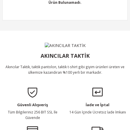
Görüş ve önerileriniz için teşekkür ederiz.
Ürün Bulunamadı.
Ürün resmi kalitesiz, bozuk veya görüntülenemiyor.
Ürün açıklamasında eksik bilgiler bulunuyor.
Ürün bilgilerinde hatalar bulunuyor.
Ürün Bulunamadı.
Ürün fiyatı diğer sitelerden daha pahalı.
Bu ürüne benzer farklı alternatifler olmalı.
AKINCILAR TAKTİK
Akıncılar Taktik, taktik pantolon, taktik t-shirt gibi giyim ürünleri üreten ve
ülkemize kazandıran %100 yerli bir markadır.
Gönder
Güvenli Alışveriş
İade ve İptal
Tüm Bilgileriniz 256 BIT SSL İle
14 Gün İçinde Ücretsiz İade İmkanı
Güvende