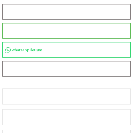
Konum için tıklayın
0544 234 35 36
WhatsApp İletişim
bilgi@akincilartaktik.com
Kurumsal
Alışveriş