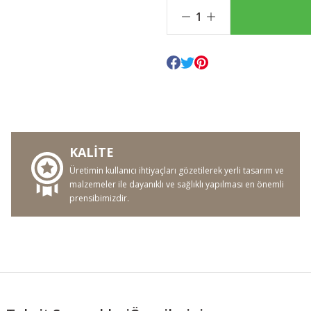
KALİTE
Üretimin kullanıcı ihtiyaçları gözetilerek yerli tasarım ve
malzemeler ile dayanıklı ve sağlıklı yapılması en önemli
prensibimizdir.