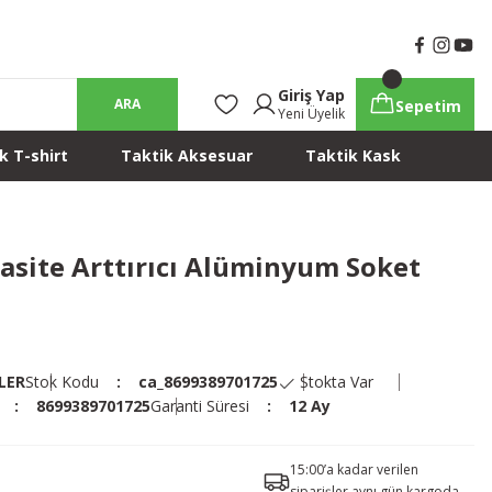
Giriş Yap
ARA
Sepetim
Yeni Üyelik
k T-shirt
Taktik Aksesuar
Taktik Kask
asite Arttırıcı Alüminyum Soket
LER
Stok Kodu
ca_8699389701725
Stokta Var
8699389701725
Garanti Süresi
12 Ay
15:00’a kadar verilen
siparişler aynı gün kargoda