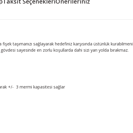
p
Taksit Seçenekleri
Önerileriniz
işek taşımanızı sağlayarak hedefiniz karşısında üstünlük kurabilmeniz içi
gövdesi sayesinde en zorlu koşullarda dahi sizi yarı yolda bırakmaz.
arak +/- 3 mermi kapasitesi sağlar