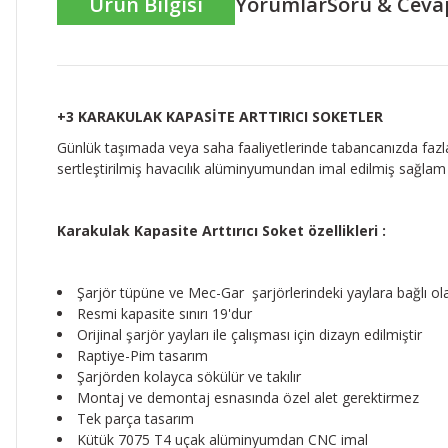
Ürün Bilgisi
Yorumlar
Soru & Ceva
+3 KARAKULAK KAPASİTE ARTTIRICI SOKETLER
Günlük taşımada veya saha faaliyetlerinde tabancanızda fazla f
sertleştirilmiş havacılık alüminyumundan imal edilmiş sağlam 
Karakulak Kapasite Arttırıcı Soket özellikleri :
Şarjör tüpüne ve Mec-Gar şarjörlerindeki yaylara bağlı ol
Resmi kapasite sınırı 19'dur
Orijinal şarjör yayları ile çalışması için dizayn edilmiştir
Raptiye-Pim tasarım
Şarjörden kolayca sökülür ve takılır
Montaj ve demontaj esnasında özel alet gerektirmez
Tek parça tasarım
Kütük 7075 T4 uçak alüminyumdan CNC imal