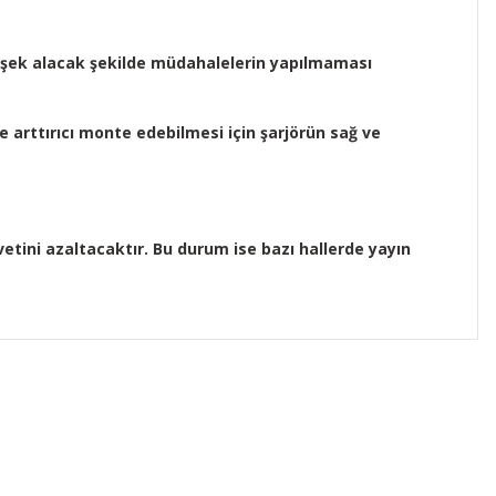
a fişek alacak şekilde müdahalelerin yapılmaması
ite arttırıcı monte edebilmesi için şarjörün sağ ve
vetini azaltacaktır. Bu durum ise bazı hallerde yayın
ıza iletebilirsiniz.