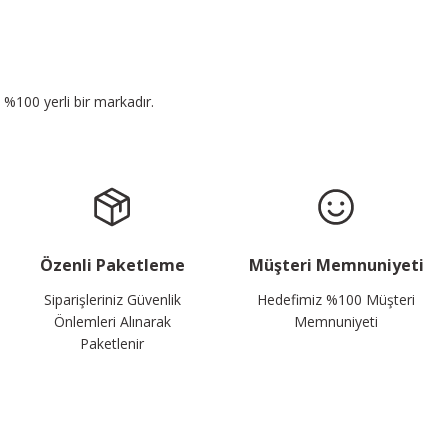
n %100 yerli bir markadır.
Özenli Paketleme
Müşteri Memnuniyeti
Siparişleriniz Güvenlik
Hedefimiz %100 Müşteri
Önlemleri Alınarak
Memnuniyeti
Paketlenir
Sosyal Medyada da Takip Edin!