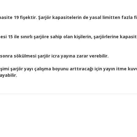
pasite 19 fişektir. Şarjör kapasitelerin de yasal limitten fazl
si 15 ile sınırlı şarjöre sahip olan kişilerin, şarjörlerine kapas
 sonra sökülmesi şarjör icra yayına zarar verebilir.
işimi şarjör yayı çalışma boyunu arttıracağı için yayın itme kuv
yabilir.
konularda yetersiz gördüğünüz noktaları öneri formunu kullanarak tarafım
Ürün hakkında henüz soru sorulmamış.
Bu ürüne ilk yorumu siz yapın!
Yorum Yaz
Soru Sor