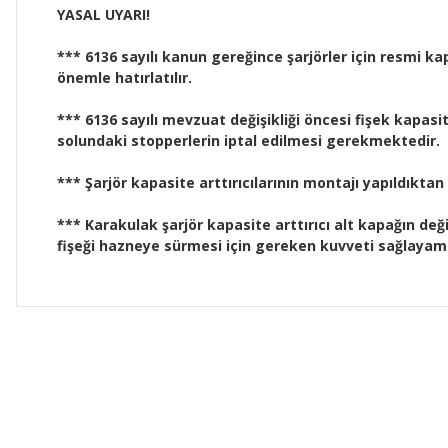
YASAL UYARI!
*** 6136 sayılı kanun gereğince şarjörler için resmi ka
önemle hatırlatılır.
*** 6136 sayılı mevzuat değişikliği öncesi fişek kapasite
solundaki stopperlerin iptal edilmesi gerekmektedir.
*** Şarjör kapasite arttırıcılarının montajı yapıldıktan
*** Karakulak şarjör kapasite arttırıcı alt kapağın değ
fişeği hazneye sürmesi için gereken kuvveti sağlayama
Bu ürünün fiyat bilgisi, resim, ürün açıklamalarında ve diğer 
Görüş ve önerileriniz için teşekkür ederiz.
Ürün resmi kalitesiz, bozuk veya görüntülenemiyor.
Ürün açıklamasında eksik bilgiler bulunuyor.