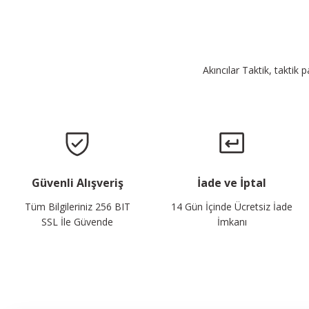
Akıncılar Taktik, taktik 
Güvenli Alışveriş
İade ve İptal
Tüm Bilgileriniz 256 BIT
14 Gün İçinde Ücretsiz İade
SSL İle Güvende
İmkanı
E-Bülten Listemize Kaydolun, Avantaj ve Fırsatları Yak