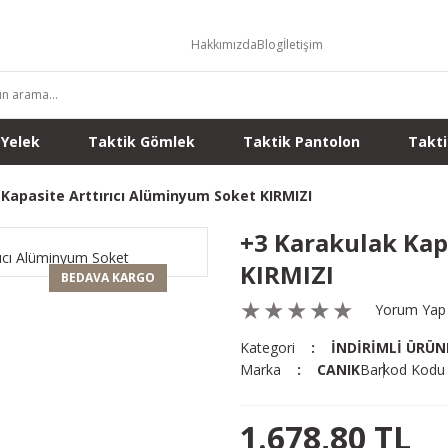
Hakkımızda
Blog
İletişim
 Yelek
Taktik Gömlek
Taktik Pantolon
Takti
Kapasite Arttırıcı Alüminyum Soket KIRMIZI
+3 Karakulak Kap
KIRMIZI
BEDAVA KARGO
Yorum Yap
Kategori
İNDİRİMLİ ÜRÜN
Marka
CANIK
Barkod Kodu
1.678,80 TL